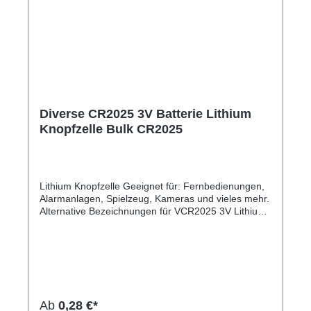
Diverse CR2025 3V Batterie Lithium
Knopfzelle Bulk CR2025
Lithium Knopfzelle Geeignet für: Fernbedienungen,
Alarmanlagen, Spielzeug, Kameras und vieles mehr.
Alternative Bezeichnungen für VCR2025 3V Lithium
Knopfzelle: CR2025 DL2025 BR2025 KL2025 L2025
ECR2025 KCR2025 E-CR2025 KECR2025
Kompatibel bzw. Ersatz für folgende Batterien:
Duracell CR2025 / DL2025 Energizer CR2025
Maxell CR2025 Rayovac CR2025 Renata CR2025
Varta CR2025 Camelion CR2025 Panasonic
CR2025Hersteller-Nr: EAN: Temperaturverhalten:
Ab
0,28 €*
gut Qualität: höchste Varta-Qualität Lagerfähigkeit: