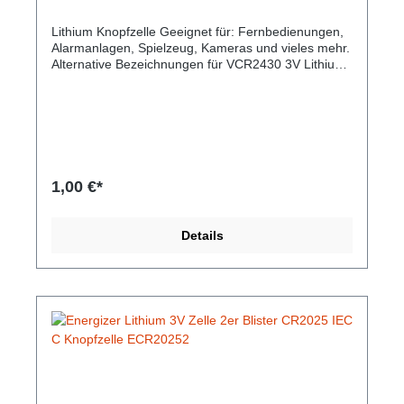
Lithium Knopfzelle Geeignet für: Fernbedienungen,
Alarmanlagen, Spielzeug, Kameras und vieles mehr.
Alternative Bezeichnungen für VCR2430 3V Lithium
Knopfzelle: BR2430, DL2430, ECR2430, KCR2430,
KL2430, KECR2430, LM2430Hersteller-Nr: EAN:
4008496276929Temperaturverhalten: gut Qualität:
höchste Varta-Qualität Lagerfähigkeit: lang
Spannung: 3V Spannungsverlauf: konstant Zelltyp:
Lithiumzelle Abmessungen: 24,5 x 24,5 x 3 mm
1,00 €*
Details