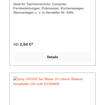
Ideal für Taschenrechner, Computer,
Fernbedienungen, Pulsmesser, Küchenwaagen,
Alarmanlagen u. v. m.Hersteller-Nr: EAN:
4901660133090Anzahl: 5 Zellen je Blister Bauform:
CR 1620 Chemische Zusammensetzung: Lithium
Mangan Dioxid Spannung: 3,0 V Kapazität: 60 mAh
Höhe: 1,6 mm Durchmesser: 16 mm
Ab
2,94 €*
Details