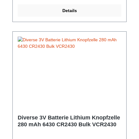
bleibt auch bei längerer Entladung stabil, was die
Zuverlässigkeit der Geräte erhöht, die die Batterie
Details
verwenden. Hervorragende Eigenschaften über
einen großen Temperaturbereich von -30 bis +70
°C. Die Batteriekonstruktion sorgt für maximale
Auslauffestigkeit über einen langen Zeitraum.
Batterien nutzen die versiegelte innovative
Technologie von Sony, um die Selbstentladung der
Batterie zu minimieren. Die Batterien können einzeln
entnommen und streifenweise an der Perforation
abgetrennt werden.Hersteller-Nr: EAN:
4901660142184Technologie: Lithium Baugröße:
CR1632 Spannung: 3V Inhalt pro Blister: 5 Batterien
Höhe: 3,2mm Durchmesser: 16,0mm Ersetzt:
BR1632, CR632, CR1632, 1632, DL1632, ECR1632,
KCR1632, KECR1632, KL1632, L1632, L50 Made
in: JAPAN
Diverse 3V Batterie Lithium Knopfzelle
280 mAh 6430 CR2430 Bulk VCR2430