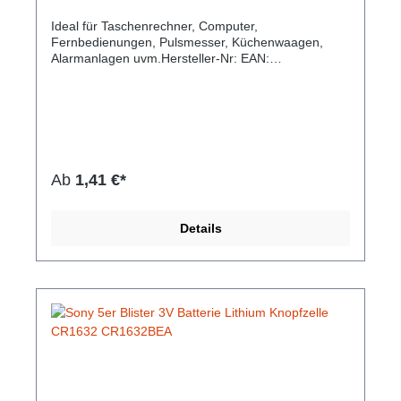
Ideal für Taschenrechner, Computer,
Fernbedienungen, Pulsmesser, Küchenwaagen,
Alarmanlagen uvm.Hersteller-Nr: EAN:
4901660133076Anzahl: 5 Stück je Blister
Chemische Zusammensetzung: Lithium Mangan
Dioxid Bauform: CR 2025 Spannung: 3,0 V
Kapazität: 160mAh Durchmesser: 20 mm Höhe: 2,5
mm
Ab
1,41 €*
Details