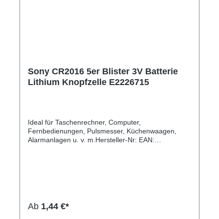
Sony CR2016 5er Blister 3V Batterie
Lithium Knopfzelle E2226715
Ideal für Taschenrechner, Computer,
Fernbedienungen, Pulsmesser, Küchenwaagen,
Alarmanlagen u. v. m.Hersteller-Nr: EAN:
4901660133052Anzahl: 5 Zellen je Blister Bauform:
CR 2016 Chemische Zusammensetzung: Lithium
Mangan Dioxid Spannung: 3,0 V Kapazität: 85 mAh
Höhe: 1,6 mm Durchmesser: 20 mm
Ab
1,44 €*