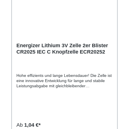
Energizer Lithium 3V Zelle 2er Blister
CR2025 IEC C Knopfzelle ECR20252
Hohe effizients und lange Lebensdauer! Die Zelle ist
eine innovative Entwicklung für lange und stabile
Leistungsabgabe mit gleichbleibender
Spannungslage. Ideal einsetzbar für eine Vielzahl
elektronischer Geräte wie z.B. Schlüssel,
Fernbedienungen, Film- und Fotoapparate, digitale
Thermometer, Blutdruckmessgeräte, medizinische
Geräte und vielen weiteren Einsatzmöglichkeiten.
Die Lithium-Knopfzelle hat eine bis zu 18% längere
Lebensdauer gegenüber Standard-Lithium-
Ab
1,04 €*
Knopfzellen und eine Lagerzeit von bis zu 8