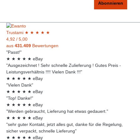
Abonnieren
Trust
ami
★
★
★
★
★
4,92
/
5,00
aus
431.409
Bewertungen
"Passt!"
★
★
★
★
★
eBay
"Ausgezeichnet ! Sehr schnelle Zulieferung ! Gutes Preis -
Leistungsverhältnis !!!! Vielen Dank !!!"
★
★
★
★
★
eBay
"Vielen Dank"
★
★
★
★
★
eBay
"Top! Danke!"
★
★
★
★
★
eBay
"Werden gebraucht, Lieferung hat etwas gedauert."
★
★
★
★
★
eBay
"sehr guter Kontakt, jetzt alles gut, danke für die Regelung,
sicher verpackt, schnelle Lieferung"
★
★
★
★
★
eBay