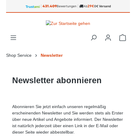
🚚
alt springen
431.409
29€
|
Bewertungen
|
Ab
0€ Versand
Trust
ami
Ware
Shop Service
Newsletter
Newsletter abonnieren
Abonnieren Sie jetzt einfach unseren regelmäßig
erscheinenden Newsletter und Sie werden stets als Erster
über neue Artikel und Angebote informiert. Der Newsletter
ist natürlich jederzeit über einen Link in der E-Mail oder
dieser Seite wieder abbestellbar.