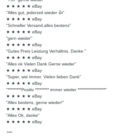
★
★
★
★
★
eBay
"Alles gut, jederzeit wieder 👍"
★
★
★
★
★
eBay
"Schneller Versand,alles bestens"
★
★
★
★
★
eBay
"gern wieder"
★
★
★
★
★
eBay
"Gutes Preis Leistung Verhältnis. Danke."
★
★
★
★
★
eBay
"Alles ok Vielen Dank Gerne wieder"
★
★
★
★
★
eBay
"Super, wie immer. Vielen lieben Dank"
★
★
★
★
★
eBay
"*********Positiv ********* immer wieder ******************"
★
★
★
★
★
eBay
"Alles bestens, gerne wieder!"
★
★
★
★
★
eBay
"Alles Ok, danke"
★
★
★
★
★
eBay