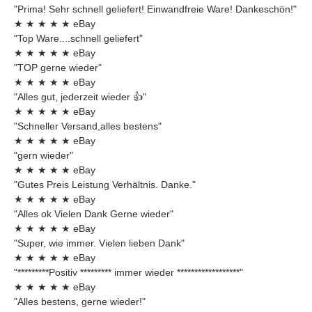
"Prima! Sehr schnell geliefert! Einwandfreie Ware! Dankeschön!"
★
★
★
★
★
eBay
"Top Ware....schnell geliefert"
★
★
★
★
★
eBay
"TOP gerne wieder"
★
★
★
★
★
eBay
"Alles gut, jederzeit wieder 👍"
★
★
★
★
★
eBay
"Schneller Versand,alles bestens"
★
★
★
★
★
eBay
"gern wieder"
★
★
★
★
★
eBay
"Gutes Preis Leistung Verhältnis. Danke."
★
★
★
★
★
eBay
"Alles ok Vielen Dank Gerne wieder"
★
★
★
★
★
eBay
"Super, wie immer. Vielen lieben Dank"
★
★
★
★
★
eBay
"*********Positiv ********* immer wieder ******************"
★
★
★
★
★
eBay
"Alles bestens, gerne wieder!"