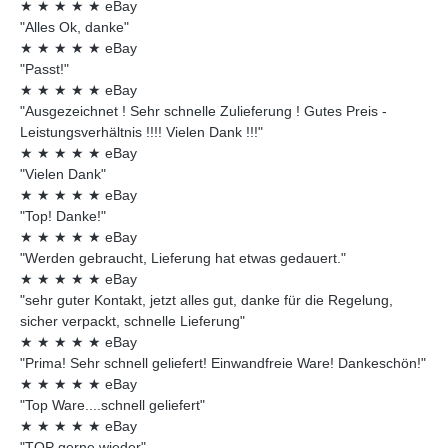
★
★
★
★
★
eBay
"Alles Ok, danke"
★
★
★
★
★
eBay
"Passt!"
★
★
★
★
★
eBay
"Ausgezeichnet ! Sehr schnelle Zulieferung ! Gutes Preis -
Leistungsverhältnis !!!! Vielen Dank !!!"
★
★
★
★
★
eBay
"Vielen Dank"
★
★
★
★
★
eBay
"Top! Danke!"
★
★
★
★
★
eBay
"Werden gebraucht, Lieferung hat etwas gedauert."
★
★
★
★
★
eBay
"sehr guter Kontakt, jetzt alles gut, danke für die Regelung,
sicher verpackt, schnelle Lieferung"
★
★
★
★
★
eBay
"Prima! Sehr schnell geliefert! Einwandfreie Ware! Dankeschön!"
★
★
★
★
★
eBay
"Top Ware....schnell geliefert"
★
★
★
★
★
eBay
"TOP gerne wieder"