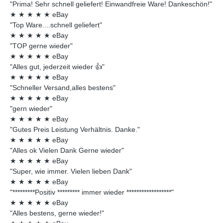
"Prima! Sehr schnell geliefert! Einwandfreie Ware! Dankeschön!"
★
★
★
★
★
eBay
"Top Ware....schnell geliefert"
★
★
★
★
★
eBay
"TOP gerne wieder"
★
★
★
★
★
eBay
"Alles gut, jederzeit wieder 👍"
★
★
★
★
★
eBay
"Schneller Versand,alles bestens"
★
★
★
★
★
eBay
"gern wieder"
★
★
★
★
★
eBay
"Gutes Preis Leistung Verhältnis. Danke."
★
★
★
★
★
eBay
"Alles ok Vielen Dank Gerne wieder"
★
★
★
★
★
eBay
"Super, wie immer. Vielen lieben Dank"
★
★
★
★
★
eBay
"*********Positiv ********* immer wieder ******************"
★
★
★
★
★
eBay
"Alles bestens, gerne wieder!"