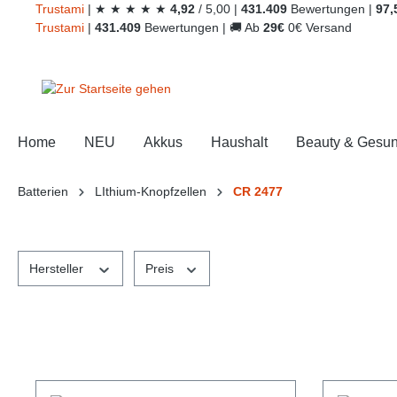
Trust
ami
|
★
★
★
★
★
4,92
/
5,00
|
431.409
Bewertungen
|
97,
springen
Zur Hauptnavigation springen
Trust
ami
|
431.409
Bewertungen
|
🚚
Ab
29€
0€ Versand
Home
NEU
Akkus
Haushalt
Beauty & Gesun
Batterien
LIthium-Knopfzellen
CR 2477
Hersteller
Preis