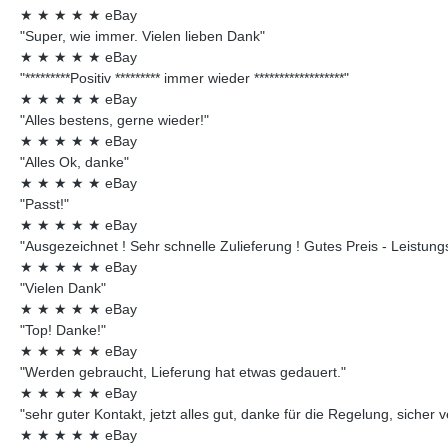
★
★
★
★
★
eBay
"Super, wie immer. Vielen lieben Dank"
★
★
★
★
★
eBay
"*********Positiv ********* immer wieder ******************"
★
★
★
★
★
eBay
"Alles bestens, gerne wieder!"
★
★
★
★
★
eBay
"Alles Ok, danke"
★
★
★
★
★
eBay
"Passt!"
★
★
★
★
★
eBay
"Ausgezeichnet ! Sehr schnelle Zulieferung ! Gutes Preis - Leistungsv
★
★
★
★
★
eBay
"Vielen Dank"
★
★
★
★
★
eBay
"Top! Danke!"
★
★
★
★
★
eBay
"Werden gebraucht, Lieferung hat etwas gedauert."
★
★
★
★
★
eBay
"sehr guter Kontakt, jetzt alles gut, danke für die Regelung, sicher 
★
★
★
★
★
eBay