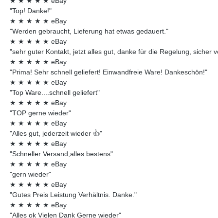
★
★
★
★
★
eBay
"Top! Danke!"
★
★
★
★
★
eBay
"Werden gebraucht, Lieferung hat etwas gedauert."
★
★
★
★
★
eBay
"sehr guter Kontakt, jetzt alles gut, danke für die Regelung, sicher 
★
★
★
★
★
eBay
"Prima! Sehr schnell geliefert! Einwandfreie Ware! Dankeschön!"
★
★
★
★
★
eBay
"Top Ware....schnell geliefert"
★
★
★
★
★
eBay
"TOP gerne wieder"
★
★
★
★
★
eBay
"Alles gut, jederzeit wieder 👍"
★
★
★
★
★
eBay
"Schneller Versand,alles bestens"
★
★
★
★
★
eBay
"gern wieder"
★
★
★
★
★
eBay
"Gutes Preis Leistung Verhältnis. Danke."
★
★
★
★
★
eBay
"Alles ok Vielen Dank Gerne wieder"