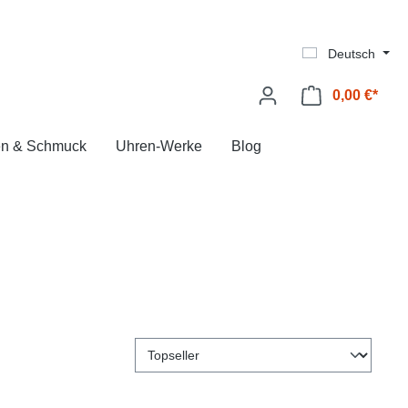
Deutsch
0,00 €*
Ware
en & Schmuck
Uhren-Werke
Blog