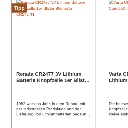
Tipp
Renata CR2477 3V Lithium
Varta C
Batterie Knopfzelle 1er Blister
Lithium
950 mAh CR2477N
06477
1982 war das Jahr, in dem Renata mit
Die hochw
der industriellen Produktion und der
Knopfzelle
Lieferung von Lithiumbatterien begann.
kleine ele
Seitdem wurde der Anwendungsbereich
mit Energi
ständig erweitert. Lithiumbatterien von
liefern hö