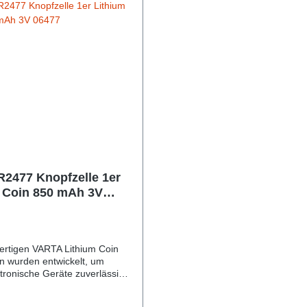
R2477 Knopfzelle 1er
 Coin 850 mAh 3V
ertigen VARTA Lithium Coin
n wurden entwickelt, um
ktronische Geräte zuverlässig
e zu versorgen. Die Batterien
chste Leistung für Puls- und