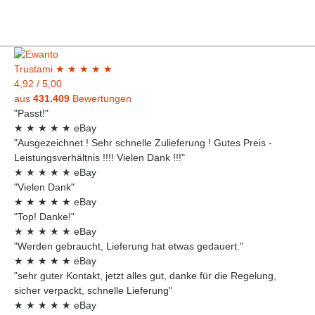
Trust
ami
★
★
★
★
★
4,92
/
5,00
aus
431.409
Bewertungen
"Passt!"
★
★
★
★
★
eBay
"Ausgezeichnet ! Sehr schnelle Zulieferung ! Gutes Preis -
Leistungsverhältnis !!!! Vielen Dank !!!"
★
★
★
★
★
eBay
"Vielen Dank"
★
★
★
★
★
eBay
"Top! Danke!"
★
★
★
★
★
eBay
"Werden gebraucht, Lieferung hat etwas gedauert."
★
★
★
★
★
eBay
"sehr guter Kontakt, jetzt alles gut, danke für die Regelung,
sicher verpackt, schnelle Lieferung"
★
★
★
★
★
eBay