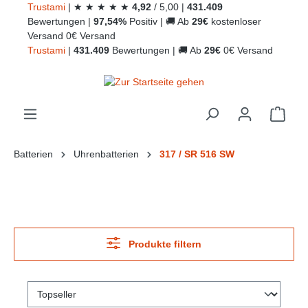
Trust
ami
|
★
★
★
★
★
4,92
/
5,00
|
431.409
alt springen
Bewertungen
|
97,54%
Positiv
|
🚚
Ab
29€
kostenloser
Versand
0€ Versand
Trust
ami
|
431.409
Bewertungen
|
🚚
Ab
29€
0€ Versand
Ware
Batterien
Uhrenbatterien
317 / SR 516 SW
Produkte filtern