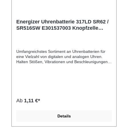
Energizer Uhrenbatterie 317LD SR62 /
SR516SW E301537003 Knopfzelle
1,55V Silberoxid in 1er-Miniblister
E301537003
Umfangreichstes Sortiment an Uhrenbatterien für
eine Vielzahl von digitalen und analogen Uhren.
Halten Stößen, Vibrationen und Beschleunigungen
stand und sind außerdem für Spielzeuge,
Taschenrechner und Fernbedienungen
geeignet.Hersteller-Nr: EAN:
7638900998702Modellnummer: SR62/SR516SW
Baugröße: 317 Chemische Zusammensetzung:
Silberoxid Spannung: 1,55 Volt
Ab
1,11 €*
Details