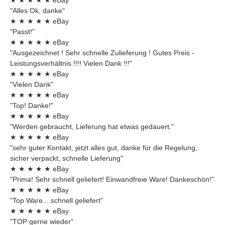
"Alles Ok, danke"
★
★
★
★
★
eBay
"Passt!"
★
★
★
★
★
eBay
"Ausgezeichnet ! Sehr schnelle Zulieferung ! Gutes Preis -
Leistungsverhältnis !!!! Vielen Dank !!!"
★
★
★
★
★
eBay
"Vielen Dank"
★
★
★
★
★
eBay
"Top! Danke!"
★
★
★
★
★
eBay
"Werden gebraucht, Lieferung hat etwas gedauert."
★
★
★
★
★
eBay
"sehr guter Kontakt, jetzt alles gut, danke für die Regelung,
sicher verpackt, schnelle Lieferung"
★
★
★
★
★
eBay
"Prima! Sehr schnell geliefert! Einwandfreie Ware! Dankeschön!"
★
★
★
★
★
eBay
"Top Ware....schnell geliefert"
★
★
★
★
★
eBay
"TOP gerne wieder"