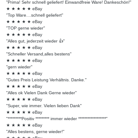
"Prima! Sehr schnell geliefert! Einwandfreie Ware! Dankeschön!"
★
★
★
★
★
eBay
"Top Ware....schnell geliefert"
★
★
★
★
★
eBay
"TOP gerne wieder"
★
★
★
★
★
eBay
"Alles gut, jederzeit wieder 👍"
★
★
★
★
★
eBay
"Schneller Versand,alles bestens"
★
★
★
★
★
eBay
"gern wieder"
★
★
★
★
★
eBay
"Gutes Preis Leistung Verhältnis. Danke."
★
★
★
★
★
eBay
"Alles ok Vielen Dank Gerne wieder"
★
★
★
★
★
eBay
"Super, wie immer. Vielen lieben Dank"
★
★
★
★
★
eBay
"*********Positiv ********* immer wieder ******************"
★
★
★
★
★
eBay
"Alles bestens, gerne wieder!"
★
★
★
★
★
eBay