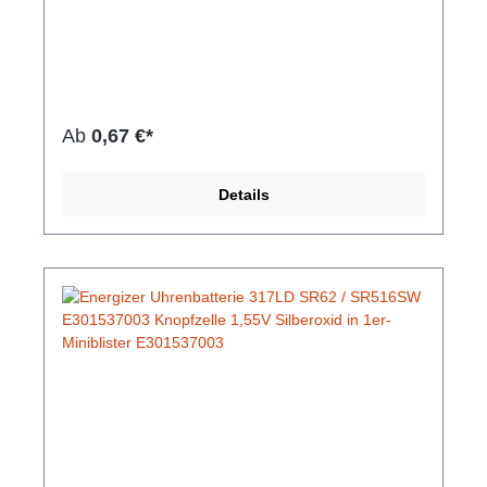
höheren Kapazität besonders für Uhren mit
Mehrfunktionen. Die Batterien sind auslaufsicher
und zeichnen sich durch ihre Langlebigkeit
aus.Hersteller-Nr: EAN: 4099949000598Hersteller:
Varta Technologie: Silberoxid Spannung: 1,55 V
Kapazität: 8 mAh Durchmesser: 5,8 mm Höhe: 1,6
mm
Ab
0,67 €*
Details