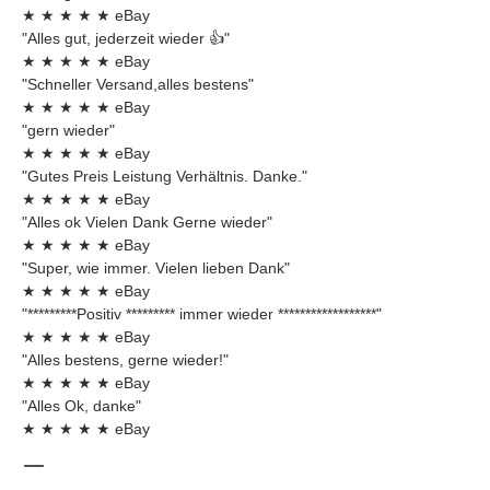
★
★
★
★
★
eBay
"Alles gut, jederzeit wieder 👍"
★
★
★
★
★
eBay
"Schneller Versand,alles bestens"
★
★
★
★
★
eBay
"gern wieder"
★
★
★
★
★
eBay
"Gutes Preis Leistung Verhältnis. Danke."
★
★
★
★
★
eBay
"Alles ok Vielen Dank Gerne wieder"
★
★
★
★
★
eBay
"Super, wie immer. Vielen lieben Dank"
★
★
★
★
★
eBay
"*********Positiv ********* immer wieder ******************"
★
★
★
★
★
eBay
"Alles bestens, gerne wieder!"
★
★
★
★
★
eBay
"Alles Ok, danke"
★
★
★
★
★
eBay