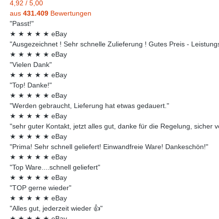
4,92
/
5,00
aus
431.409
Bewertungen
"Passt!"
★
★
★
★
★
eBay
"Ausgezeichnet ! Sehr schnelle Zulieferung ! Gutes Preis - Leistungsv
★
★
★
★
★
eBay
"Vielen Dank"
★
★
★
★
★
eBay
"Top! Danke!"
★
★
★
★
★
eBay
"Werden gebraucht, Lieferung hat etwas gedauert."
★
★
★
★
★
eBay
"sehr guter Kontakt, jetzt alles gut, danke für die Regelung, sicher 
★
★
★
★
★
eBay
"Prima! Sehr schnell geliefert! Einwandfreie Ware! Dankeschön!"
★
★
★
★
★
eBay
"Top Ware....schnell geliefert"
★
★
★
★
★
eBay
"TOP gerne wieder"
★
★
★
★
★
eBay
"Alles gut, jederzeit wieder 👍"
★
★
★
★
★
eBay