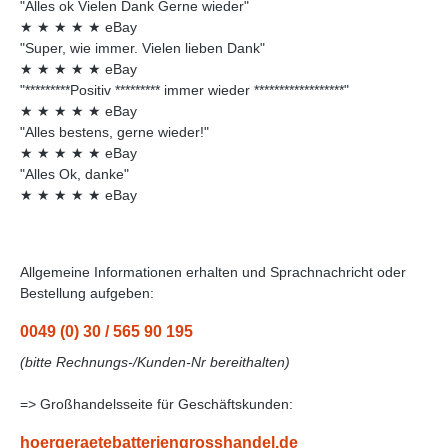
"Alles ok Vielen Dank Gerne wieder"
★
★
★
★
★
eBay
"Super, wie immer. Vielen lieben Dank"
★
★
★
★
★
eBay
"*********Positiv ********* immer wieder ******************"
★
★
★
★
★
eBay
"Alles bestens, gerne wieder!"
★
★
★
★
★
eBay
"Alles Ok, danke"
★
★
★
★
★
eBay
Allgemeine Informationen erhalten und Sprachnachricht oder
Bestellung aufgeben:
0049 (0) 30 / 565 90 195
(bitte Rechnungs-/Kunden-Nr bereithalten)
=> Großhandelsseite für Geschäftskunden:
hoergeraetebatteriengrosshandel.de