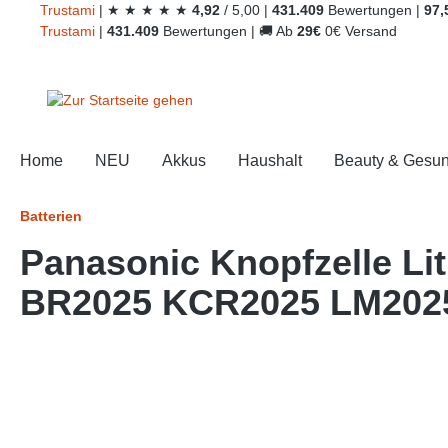
Trust
ami
|
★
★
★
★
★
4,92
/
5,00
|
431.409
Bewertungen
|
97,
springen
Zur Hauptnavigation springen
Trust
ami
|
431.409
Bewertungen
|
🚚
Ab
29€
0€ Versand
Home
NEU
Akkus
Haushalt
Beauty & Gesun
Batterien
Panasonic Knopfzelle Lit
BR2025 KCR2025 LM202
Bildergalerie überspringen