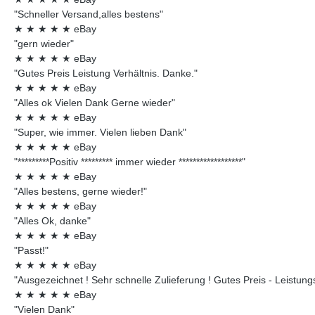
"Schneller Versand,alles bestens"
★
★
★
★
★
eBay
"gern wieder"
★
★
★
★
★
eBay
"Gutes Preis Leistung Verhältnis. Danke."
★
★
★
★
★
eBay
"Alles ok Vielen Dank Gerne wieder"
★
★
★
★
★
eBay
"Super, wie immer. Vielen lieben Dank"
★
★
★
★
★
eBay
"*********Positiv ********* immer wieder ******************"
★
★
★
★
★
eBay
"Alles bestens, gerne wieder!"
★
★
★
★
★
eBay
"Alles Ok, danke"
★
★
★
★
★
eBay
"Passt!"
★
★
★
★
★
eBay
"Ausgezeichnet ! Sehr schnelle Zulieferung ! Gutes Preis - Leistungsv
★
★
★
★
★
eBay
"Vielen Dank"