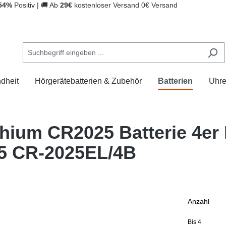
54%
Positiv
|
🚚
Ab
29€
kostenloser Versand
0€ Versand
dheit
Hörgerätebatterien & Zubehör
Batterien
Uhr
hium CR2025 Batterie 4er 
5 CR-2025EL/4B
Anzahl
Bis
4