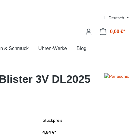
Deutsch
0,00 €*
Ware
en & Schmuck
Uhren-Werke
Blog
Blister 3V DL2025
Stückpreis
4,84 €*