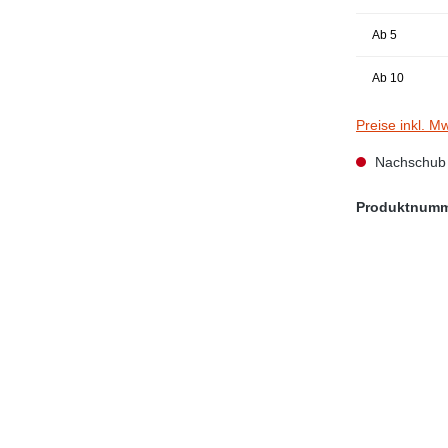
Ab
5
Ab
10
Preise inkl. M
Nachschub i
Produktnum