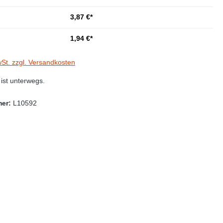
3,87 €*
1,94 €*
wSt. zzgl. Versandkosten
st unterwegs.
mer:
L10592