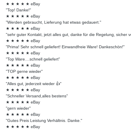
★
★
★
★
★
eBay
"Top! Danke!"
★
★
★
★
★
eBay
"Werden gebraucht, Lieferung hat etwas gedauert."
★
★
★
★
★
eBay
"sehr guter Kontakt, jetzt alles gut, danke für die Regelung, sicher 
★
★
★
★
★
eBay
"Prima! Sehr schnell geliefert! Einwandfreie Ware! Dankeschön!"
★
★
★
★
★
eBay
"Top Ware....schnell geliefert"
★
★
★
★
★
eBay
"TOP gerne wieder"
★
★
★
★
★
eBay
"Alles gut, jederzeit wieder 👍"
★
★
★
★
★
eBay
"Schneller Versand,alles bestens"
★
★
★
★
★
eBay
"gern wieder"
★
★
★
★
★
eBay
"Gutes Preis Leistung Verhältnis. Danke."
★
★
★
★
★
eBay