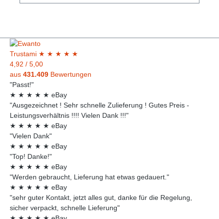
Knopfzelle in der Speiseröhre stecken, treten zwar
nicht direkt Symptome auf, aber durch eine
chemische Reaktion kann das Gewebe in nur zwei
Stunden schwer beschädigt werden. Eine
entsprechende Behandlung umfasst oft mehrere
Operationen und kontinuierliche medizinische
Trust
ami
★
★
★
★
★
Pflege. Elektronische Batterien von Energizer®
4,92
/
5,00
eignen sich ideal für: Elektronische Bücher,
aus
431.409
Bewertungen
Schlüsselloses Zugangssystem/Funkschlüssel,
"Passt!"
Spiele, Terminplaner, Elektronische Spiele und
★
★
★
★
★
eBay
Spielzeuge, Computer, Körperpflege,
Taschenrechner, Garagenöffner, Digitalthermometer,
"Ausgezeichnet ! Sehr schnelle Zulieferung ! Gutes Preis -
Blutdruckmessgeräte.Hersteller-Nr: EAN:
Leistungsverhältnis !!!! Vielen Dank !!!"
7638900411539Inhalt: 1x Stück Blister
★
★
★
★
★
eBay
Verpackungsabmessungen: 120 mm x 80 mm x 6
"Vielen Dank"
mm Verpackungsgewicht: 5 g Spannung: 3V
★
★
★
★
★
eBay
"Top! Danke!"
★
★
★
★
★
eBay
"Werden gebraucht, Lieferung hat etwas gedauert."
★
★
★
★
★
eBay
"sehr guter Kontakt, jetzt alles gut, danke für die Regelung,
sicher verpackt, schnelle Lieferung"
★
★
★
★
★
eBay