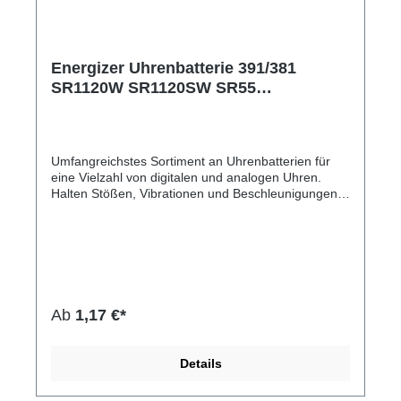
Energizer Uhrenbatterie 391/381
SR1120W SR1120SW SR55
E001093906 1,55V Silberoxid
Uhrenknopfzelle in 1er-Miniblister
E001093906
Umfangreichstes Sortiment an Uhrenbatterien für
eine Vielzahl von digitalen und analogen Uhren.
Halten Stößen, Vibrationen und Beschleunigungen
stand und sind außerdem für Spielzeuge,
Taschenrechner und Fernbedienungen
geeignet.Hersteller-Nr: EAN:
7638900950007Modellnummer: SR1120W
SR1120SW SR55 Baugröße: 391/381 Chemische
Zusammensetzung: Silberoxid Spannung: 1,55 Volt
Ab
1,17 €*
Details