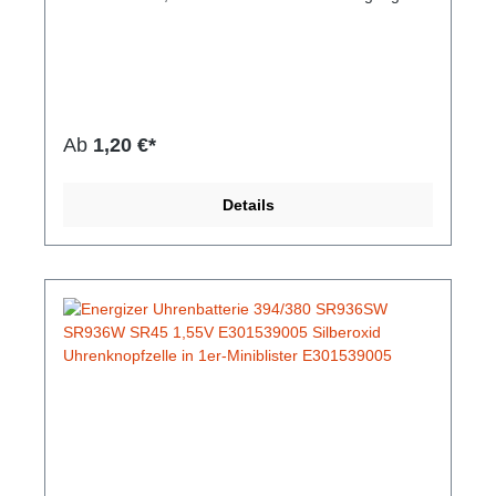
stand und sind außerdem für Spielzeuge,
Taschenrechner und Fernbedienungen
geeignet.Hersteller-Nr: EAN:
7638900950083Modellnummer: SR1130SW/
SR1130W / SR54 Baugröße: 390/389 Chemische
Zusammensetzung: Silberoxid Spannung: 1,55 Volt
Ab
1,20 €*
Details