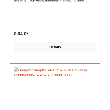
alle Arten von Armbanduhren - aufgrund ihrer
höheren Kapazität besonders für Uhren mit
Mehrfunktionen. Die Batterien sind auslaufsicher
und zeichnen sich durch ihre Langlebigkeit
aus.Hersteller-Nr: EAN: Hersteller: Varta
Technologie: Silberoxid Spannung: 1,55 V Kapazität:
80 mAh Durchmesser: 11,6 mm Höhe: 3,05 mm
0,94 €*
Details