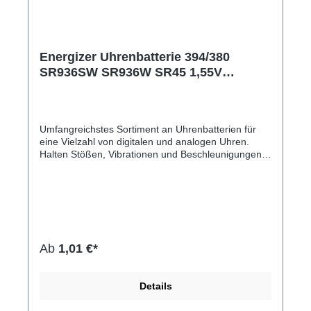
Energizer Uhrenbatterie 394/380
SR936SW SR936W SR45 1,55V
E301539005 Silberoxid
Uhrenknopfzelle in 1er-Miniblister
E301539005
Umfangreichstes Sortiment an Uhrenbatterien für
eine Vielzahl von digitalen und analogen Uhren.
Halten Stößen, Vibrationen und Beschleunigungen
stand und sind außerdem für Spielzeuge,
Taschenrechner und Fernbedienungen
geeignet.Hersteller-Nr: EAN:
7638900950106Modellnummer: SR936SW SR936W
SR45 Baugröße: 394/380 Chemische
Zusammensetzung: Silberoxid Spannung: 1,55 Volt
Ab
1,01 €*
Details