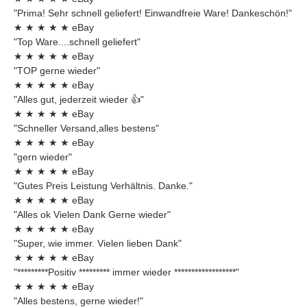
"Prima! Sehr schnell geliefert! Einwandfreie Ware! Dankeschön!"
★
★
★
★
★
eBay
"Top Ware....schnell geliefert"
★
★
★
★
★
eBay
"TOP gerne wieder"
★
★
★
★
★
eBay
"Alles gut, jederzeit wieder 👍"
★
★
★
★
★
eBay
"Schneller Versand,alles bestens"
★
★
★
★
★
eBay
"gern wieder"
★
★
★
★
★
eBay
"Gutes Preis Leistung Verhältnis. Danke."
★
★
★
★
★
eBay
"Alles ok Vielen Dank Gerne wieder"
★
★
★
★
★
eBay
"Super, wie immer. Vielen lieben Dank"
★
★
★
★
★
eBay
"*********Positiv ********* immer wieder ******************"
★
★
★
★
★
eBay
"Alles bestens, gerne wieder!"