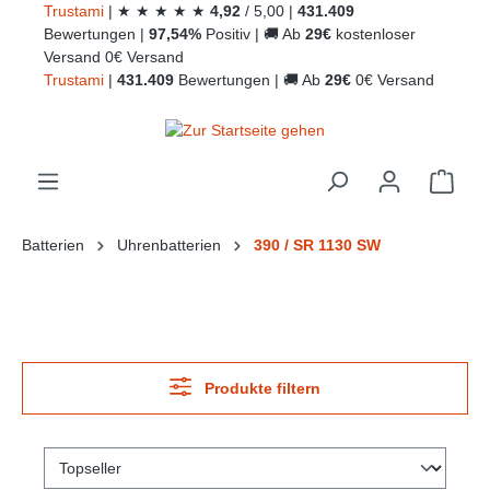
Trust
ami
|
★
★
★
★
★
4,92
/
5,00
|
431.409
alt springen
Bewertungen
|
97,54%
Positiv
|
🚚
Ab
29€
kostenloser
Versand
0€ Versand
Trust
ami
|
431.409
Bewertungen
|
🚚
Ab
29€
0€ Versand
Ware
Batterien
Uhrenbatterien
390 / SR 1130 SW
Produkte filtern