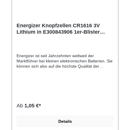
Energizer Knopfzellen CR1616 3V
Lithium in E300843906 1er-Blister
E300843906
Energizer ist seit Jahrzehnten weltweit der
Marktführer bei kleinen elektronischen Batterien. Sie
können sich also auf die höchste Qualität der
Batterien verlassen, mit denen all Ihre
elektronischen Geräte betrieben werden, ob im
Blutzucker-Messgerät oder bei neuesten Spielen
oder Spielzeugen. Haushaltselektronik Geräte sind
kleiner denn je. Mini Fernbedienungen,
Autoschlüssel mit Fernbedienung, elektronische
Kerzen usw. sind zwar praktisch und tragbar,
Ab
1,05 €*
allerdings stellen sie für kleine Kinder oft ein
verkanntes Sicherheitsrisiko dar. Die meisten dieser
Geräte funktionieren mit Knopfzellen, die besonders
Details
bei Kindern bis zu 4 Jahren bei Verschlucken zu
schweren Verletzungen führen können. Bleibt eine