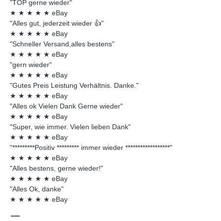
"TOP gerne wieder"
★
★
★
★
★
eBay
"Alles gut, jederzeit wieder 👍"
★
★
★
★
★
eBay
"Schneller Versand,alles bestens"
★
★
★
★
★
eBay
"gern wieder"
★
★
★
★
★
eBay
"Gutes Preis Leistung Verhältnis. Danke."
★
★
★
★
★
eBay
"Alles ok Vielen Dank Gerne wieder"
★
★
★
★
★
eBay
"Super, wie immer. Vielen lieben Dank"
★
★
★
★
★
eBay
"*********Positiv ********* immer wieder ******************"
★
★
★
★
★
eBay
"Alles bestens, gerne wieder!"
★
★
★
★
★
eBay
"Alles Ok, danke"
★
★
★
★
★
eBay