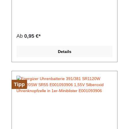
höheren Kapazität besonders für Uhren mit
Mehrfunktionen. Die Batterien sind auslaufsicher
und zeichnen sich durch ihre Langlebigkeit
aus.Hersteller-Nr: EAN: 4099949000666Hersteller:
Varta Technologie: Silberoxid Spannung: 1,55 V
Kapazität: 80 mAh Durchmesser: 11,6 mm Höhe:
3,05 mm
Ab
0,95 €*
Details
Tipp