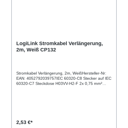
LogiLink Stromkabel Verlängerung,
2m, Weiß CP132
Stromkabel Verlängerung, 2m, WeißHersteller-Nr:
EAN: 4052792039757IEC 60320-C8 Stecker auf IEC
60320-C7 Steckdose H03VV-H2-F 2x 0,75 mm²
Kabellänge: 2m Farbe: Weiß
2,53 €*