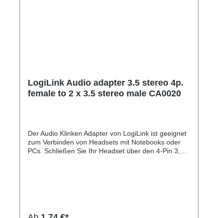
LogiLink Audio adapter 3.5 stereo 4p.
female to 2 x 3.5 stereo male CA0020
Der Audio Klinken Adapter von LogiLink ist geeignet
zum Verbinden von Headsets mit Notebooks oder
PCs. Schließen Sie Ihr Headset über den 4-Pin 3,5
mm Stereo Buchse an und erhalten zwei 3-Pin
Stecker, die Sie mit den Notbook/PC verbinden
können.Hersteller-Nr: EAN:
4052792028805Geeignet zum Verbinden von
Headsets mit Tablets, Notebooks oder PCs
Anschluss 1: 4-Pin 3,5 mm Stereo Buchse Anschluss
2: 2x 3-Pin Stereo Stecker Vergoldete Kontakte
Ab
1,74 €*