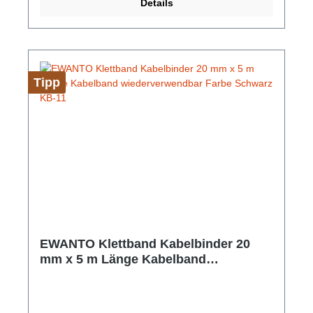
Details
Klinke Audio Buchse Für Smartphones ohne
Kopfhörerbuchse 3,5-Millimeter-Klinkenanschluss
Plug n Play, keine Software nötig Abmessungen: 100
mm x 10 mm x 7mm Farbe: Weiß Gewicht: ca. 3 g
Tipp
EWANTO Klettband Kabelbinder 20
mm x 5 m Länge Kabelband
wiederverwendbar Farbe Schwarz KB-
11