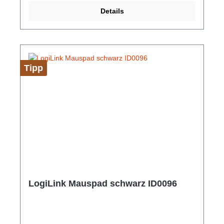
4099949037723Strapazierfähiges USB-A (m) auf für
Details
Apple für iPhone 5 6 7 8 11 12 13 X Xr Xs Max für
Ipad Kabel mit Nylonummantelung, 1 Meter Länge
Produktart: Lade- und Datensynchronisationskabel
Plug n Play, keine Software nötig, Keine technischen
Hürden Material: Nylon Länge: 1 Meter Farbe:
Schwarz
Tipp
LogiLink Mauspad schwarz ID0096