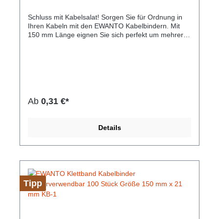
Arbeit Zip Tie Set KB-7
Schluss mit Kabelsalat! Sorgen Sie für Ordnung in
Ihren Kabeln mit den EWANTO Kabelbindern. Mit
150 mm Länge eignen Sie sich perfekt um mehrere
Kabel zu ordnen und verschiedene Gegenstände zu
fixieren. Die Nylon Kabelbindern können im
Haushalt, Garten oder auf Arbeit verwendet werden
und bieten nach dem fest ziehen durch die
Verzahnung guten Halt.Hersteller-Nr: EAN:
4099949002554Inhalt: Pro Packung 100 Stück
Kabelbinder Größe: 2,5 x 150 mm Material: Nylon
Ab
0,31 €*
66 (UL Recognized) Farbe: Schwarz
Details
Tipp