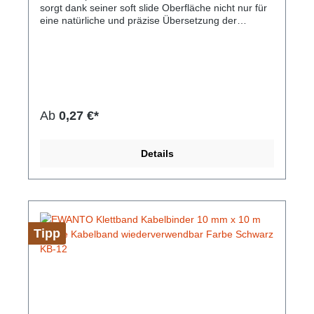
sorgt dank seiner soft slide Oberfläche nicht nur für
eine natürliche und präzise Übersetzung der
Handbewegungen, sie lässt die Maus dank ihrer
speziellen Oberfläche fast reibungslos gleiten und
gewährleistet somit auch bei langen Arbeiten am
Rechner für ein ermüdungsfreies Arbeiten.
Selbstverständlich ist es mit allen gängigen
Maustypen (Kugel, Optisch, Laser) kompatibel. Die
rutschfeste Unterseite bietet angenehmen Halt auf
Ab
0,27 €*
dem Schreibtisch. Mit einer Materialdicke von nur
2mm unterstützt dieses Mauspad die ergonomische
Bedienung der Maus. Die Größe von 250x220 mm
Details
gewährleistet außerdem eine optimal große
Arbeitsfläche, die nicht zu viel Platz auf dem
Schreibtisch beansprucht.Hersteller-Nr: EAN:
4099949000154Gewicht: 44 Gramm Material: EVA
Schaum & PVC Größe: 250x220x2 mm Farbe:
schwarz Geeignet für: Kugel, Optisch, Laser
Tipp