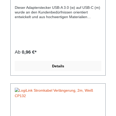
ASU-01
Dieser Adapterstecker USB-A 3.0 (w) auf USB-C (m)
wurde an den Kundenbedürfnissen orientiert
entwickelt und aus hochwertigen Materialien
gefertigt. Der handliche Adapter Stecker mit
Schlüssel- oder Gürtelschlaufe unterstützt den
Protokollstandard USB 3.0 mit
Datenübertragungsraten von bis zu 5 Gbit/s für sehr
schnelles Synchronisieren von Laptops, Handys,
Tablets etc. Verbindet einen USB-A 3.0 Stick z.B. mit
einem modernen Smartphone. SuperSpeed
Ab
0,96 €*
Übertragungsgeschwindigkeit von bis zu 5 Gbit/s,
Passt in jede Hosentasche! Plug & Play, keine
zusätzliche Software erforderlich.Hersteller-Nr: EAN:
Details
4099949026291Adapterstecker USB-A 3.0 (w) auf
USB-C (m) Klein und leicht mit Schlaufe
Abmessungen: 32 mm x 20 mm x 7 mm Farbe:
Silber Gewicht: 6 g