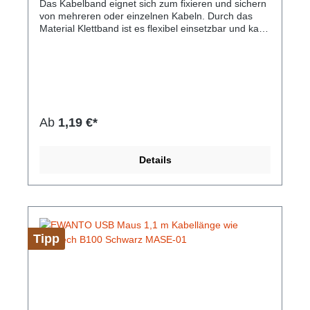
Das Kabelband eignet sich zum fixieren und sichern
von mehreren oder einzelnen Kabeln. Durch das
Material Klettband ist es flexibel einsetzbar und kann
beliebig wieder verwendet werden. Mögliche
Anwendungsorte sind Haushalt oder Büro. Die
Packung beinhaltet 1 5 m langes, schwarzes
Kabelband. Das Band kann auf die gewünschte
Länge geschnitten werden und bietet durch eine
Breite von 20 mm viel Halt. Hinweis: Enthält keine
Kabel.Hersteller-Nr: EAN: 4099949002202Inhalt:Je
Ab
1,19 €*
Packung 1 Kabelband Größe: 20 mm x 5 m Farbe:
schwarz
Details
Tipp