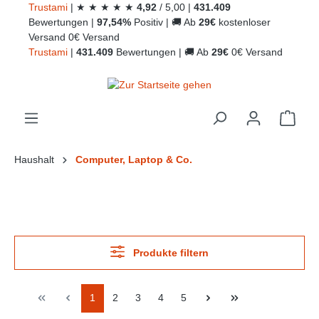
Trust
ami
|
★
★
★
★
★
4,92
/
5,00
|
431.409
alt springen
Bewertungen
|
97,54%
Positiv
|
🚚
Ab
29€
kostenloser
Versand
0€ Versand
Trust
ami
|
431.409
Bewertungen
|
🚚
Ab
29€
0€ Versand
Ware
Haushalt
Computer, Laptop & Co.
Produkte filtern
1
2
3
4
5