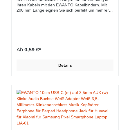
Ihren Kabeln mit den EWANTO Kabelbindern. Mit
200 mm Länge eignen Sie sich perfekt um mehrere
Kabel zu ordnen und verschiedene Gegenstände zu
fixieren. Die Nylon Kabelbindern können im
Haushalt, Garten oder auf Arbeit verwendet werden
und bieten nach dem fest ziehen durch die
Verzahnung guten Halt.Hersteller-Nr: EAN:
4099949002776Inhalt: Pro Packung 100 Stück
Kabelbinder Größe: 3,6 x 200 mm Material: Nylon
Ab
0,59 €*
66 (UL Recognized) Farbe: Schwarz
Details