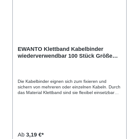
EWANTO Klettband Kabelbinder
wiederverwendbar 100 Stück Größe
150 mm x 21 mm KB-1
Die Kabelbinder eignen sich zum fixieren und
sichern von mehreren oder einzelnen Kabeln. Durch
das Material Klettband sind sie flexibel einsetzbar
und können beliebig wieder verwendet werden.
Mögliche Anwendungsorte sind Haushalt oder Büro.
Die Packung beinhaltet einhundert schwarze
Kabelbinder. Hinweis: Enthält keine Kabel.Hersteller-
Nr: EAN: 4099949004497Packungsinhalt: 100 Stück
Farbe: schwarz Größe: 150 x 21 x 1 mm
Ab
3,19 €*