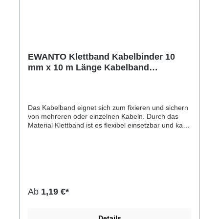
EWANTO Klettband Kabelbinder 10
mm x 10 m Länge Kabelband
wiederverwendbar Farbe Schwarz KB-
12
Das Kabelband eignet sich zum fixieren und sichern
von mehreren oder einzelnen Kabeln. Durch das
Material Klettband ist es flexibel einsetzbar und kann
beliebig wieder verwendet werden. Mögliche
Anwendungsorte sind Haushalt oder Büro. Die
Packung beinhaltet ein 10 m langes, schwarzes
Kabelband. Das Band kann auf die gewünschte
Länge geschnitten werden und auf einer Breite von
10 mm bietet das Band maximalen Halt. Hinweis:
Enthält keine Kabel.Hersteller-Nr: EAN:
Ab
1,19 €*
4099949002134Inhalt: Je Packung 1 Kabelband
Größe: 10 mm x 10 m Farbe: schwarz
Details