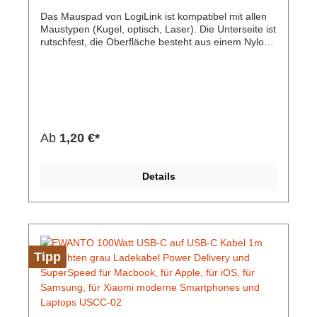
Das Mauspad von LogiLink ist kompatibel mit allen
Maustypen (Kugel, optisch, Laser). Die Unterseite ist
rutschfest, die Oberfläche besteht aus einem Nylon
Gewebe. Mit einer Materialdicke von nur 3 mm ist
das Mauspad besonders schlank.Hersteller-Nr: EAN:
4052792002683Mauspad für alle Maustypen (Kugel,
optisch, Laser) Material: EVA Schaumstoff & Nylon
Gewebe Materialdicke: 3 mm Abmessungen: 220 x
250 mm Farbe: Schwarz
Ab
1,20 €*
Details
Tipp