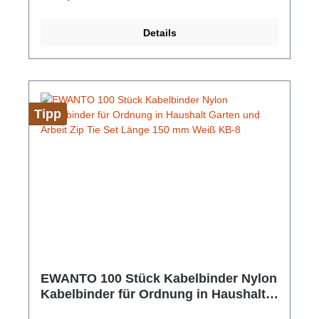
Musikliebhaber, die höchsten Wert auf Qualität und
Monitor.Hersteller-Nr: EAN: 4099949023535Kann
Komfort legen. Erleben Sie Musik, wie sie sein sollte,
ein VGA-Signal für den direkten Anschluss an einen
und tauchen Sie ein in eine Welt des großartigen
Details
analogen Bildschirm erzeugen Unterstützt VGA-
Sounds!Hersteller-Nr: EAN: 4099949038072für
Auflösungen wie 800x600, 1080p Gesamtlänge:
Apple für iOS für iPhone 5 6 7 8 11 12 13 X Xr Xs
255mm Farbe: Schwarz Gewicht 35 g
Max Ipad für Apple auf 3,5‑mm-Kopfhöreranschluss
Adapter Plug n Play, keine Software nötig Farbe:
Weiß/Blau Kabellänge: 10 cm
Tipp
EWANTO 100 Stück Kabelbinder Nylon
Kabelbinder für Ordnung in Haushalt
Garten und Arbeit Zip Tie Set Länge