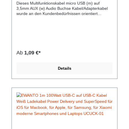
Dieses Multifunktionskabel micro USB (m) auf
3,5mm AUX (w) Audio Buchse Kabel/Adapterkabel
wurde an den Kundenbedürfnissen orientiert
entwickelt und aus hochwertigen Materialien
gefertigt. Micro USB (m) Anschluss an 3,5mm AUX
Audio Buchse, Verbindet 3,5mm Kopfhörer,
Lautsprecher, Mikrophone etc mit z.B. einem
passenden Handy, Laptop und TabletHersteller-Nr:
EAN: 4099949022934Nur für micro USB Ports mit
Audio Übertragungsfunktion, aus flexiblem
Ab
1,09 €*
Kunststoff. Adapterkabel micro USB (m) auf 3.5mm
Audio (w) Gewicht: 15,42 g Farbe: Schwarz
Gesamtlänge: 530mm
Details