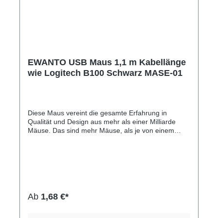
EWANTO USB Maus 1,1 m Kabellänge
wie Logitech B100 Schwarz MASE-01
Diese Maus vereint die gesamte Erfahrung in
Qualität und Design aus mehr als einer Milliarde
Mäuse. Das sind mehr Mäuse, als je von einem
anderen Hersteller gebaut wurden. Dank einer
flüssigen und präzisen Steuerung des Mauszeigers
können Sie effizienter Dokumente bearbeiten und im
Internet navigieren. Die Einrichtung ist schnell und
einfach. Schließen Sie einfach das Kabel an einer
USB-Schnittstelle an und schon können Sie
loslegen. Dank der angenehmen und flachen Form
Ab
1,68 €*
liegt die Maus gut in beiden Händen – auch bei
längerem Einsatz.Hersteller-Nr: EAN:
4099949069571Maus mit Kabel Kabellänge: ca.