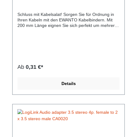
150 mm Weiß KB-8
Schluss mit Kabelsalat! Sorgen Sie für Ordnung in
Ihren Kabeln mit den EWANTO Kabelbindern. Mit
200 mm Länge eignen Sie sich perfekt um mehrere
Kabel zu ordnen und verschiedene Gegenstände zu
fixieren. Die Nylon Kabelbindern können im
Haushalt, Garten oder auf Arbeit verwendet werden
und bieten nach dem fest ziehen durch die
Verzahnung guten Halt.Hersteller-Nr: EAN:
4099949002509Inhalt: Pro Packung 100 Stück
Kabelbinder Größe: 2,5 x 150 mm Material: Nylon
Ab
0,31 €*
66 (UL Recognized) Farbe: Weiß
Details