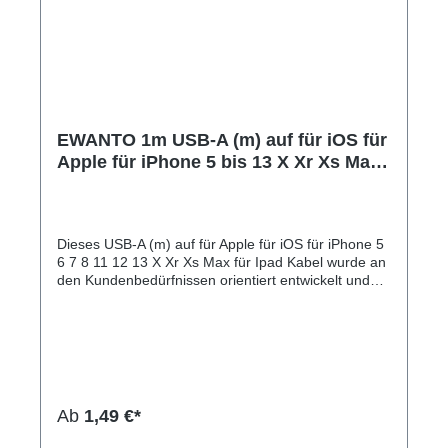
EWANTO 1m USB-A (m) auf für iOS für
Apple für iPhone 5 bis 13 X Xr Xs Max
Ipad Kabel, Schwarz Geflochten für
Apple für iPad iPod für Macbook
Laptop VVUC3A-02
Dieses USB-A (m) auf für Apple für iOS für iPhone 5
6 7 8 11 12 13 X Xr Xs Max für Ipad Kabel wurde an
den Kundenbedürfnissen orientiert entwickelt und
aus hochwertigen Materialien gefertigt. Das USB-A
(m) auf für Apple iPhone 5 6 7 8 11 12 13 X Xr Xs
Max für Ipad Kabel wurde für schnelles und sicheres
Aufladen Ihres iPhones, für iPad oder für iPod an
einen USB Charger entwickelt. Laden und
Datenübertragung gleichzeitig.
Strapazierfähiges USB-A Kabel für Apple für iPhone
Ab
1,49 €*
5 6 7 8 11 12 13 X Xr Xs Max für Ipad 1 Meter
Länge.Hersteller-Nr: EAN: