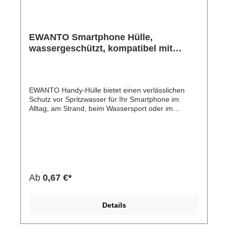
EWANTO Smartphone Hülle,
wassergeschützt, kompatibel mit
iPhone 14 13 12 11 Pro XS XR X
Samsung A33 A22 6,8 Zoll, Handy
Tasche Case, Grün WHGR-01
EWANTO Handy-Hülle bietet einen verlässlichen
Schutz vor Spritzwasser für Ihr Smartphone im
Alltag, am Strand, beim Wassersport oder im
Abenteuer Urlaub bei voller Touchscreen-
Unterstützung. Die Schutzhülle besitzt einen
einfachen Schnapp Verriegelungsmechanismus, um
Spritzwasser, Schnee, Staub, Sand und Schmutz
fernzuhalten. Die wassergeschützte Handy-Tasche
besteht aus kristallklarem, vergilbungsfreiem PVC
Material. Ihr Touchscreen kann natürlich auch mit
Ab
0,67 €*
der Hülle bedient werden. Unsere Handyhüllen
haben verschiedene Farben.Hersteller-Nr: EAN:
4099949022927Die Hülle bietet umfassenden
Details
Schutz vor Sand, Schmutz, Schnee oder
Spritzwasser mit Schnapp Verriegelung, umhängbar
griffige Oberfläsche volle Touchscreen-