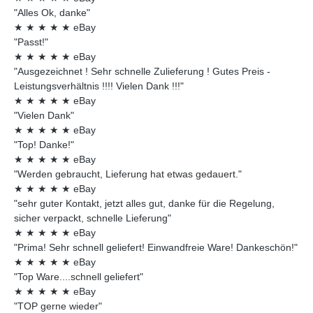
"Alles Ok, danke"
★
★
★
★
★
eBay
"Passt!"
★
★
★
★
★
eBay
"Ausgezeichnet ! Sehr schnelle Zulieferung ! Gutes Preis -
Leistungsverhältnis !!!! Vielen Dank !!!"
★
★
★
★
★
eBay
"Vielen Dank"
★
★
★
★
★
eBay
"Top! Danke!"
★
★
★
★
★
eBay
"Werden gebraucht, Lieferung hat etwas gedauert."
★
★
★
★
★
eBay
"sehr guter Kontakt, jetzt alles gut, danke für die Regelung,
sicher verpackt, schnelle Lieferung"
★
★
★
★
★
eBay
"Prima! Sehr schnell geliefert! Einwandfreie Ware! Dankeschön!"
★
★
★
★
★
eBay
"Top Ware....schnell geliefert"
★
★
★
★
★
eBay
"TOP gerne wieder"