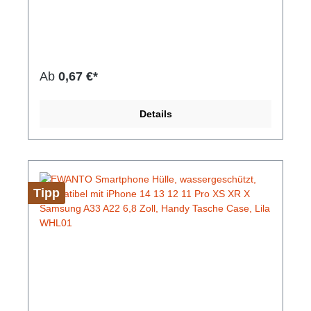
Unterstützung. Die Schutzhülle besitzt einen
einfachen Schnapp Verriegelungsmechanismus, um
Spritzwasser, Schnee, Staub, Sand und Schmutz
fernzuhalten. Die wassergeschützte Handy-Tasche
besteht aus kristallklarem, vergilbungsfreiem PVC
Material. Ihr Touchscreen kann natürlich auch mit
Ab
0,67 €*
der Hülle bedient werden. Unsere Handyhüllen
haben verschiedene Farben.Hersteller-Nr: EAN:
4099949022866Die Hülle bietet umfassenden
Details
Schutz vor Sand, Schmutz, Schnee oder
Spritzwasser mit Schnapp Verriegelung, umhängbar
griffige Oberfläsche volle Touchscreen-
Unterstützung Abmessungen: 212 mm x 117 mm x
16 mm Gewicht: 37 g Farbe: Weiß
Tipp