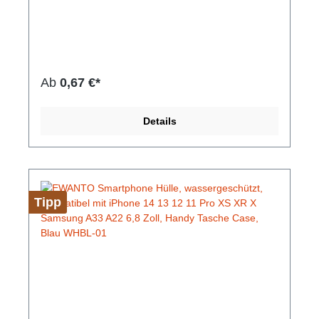
Unterstützung. Die Schutzhülle besitzt einen
einfachen Schnapp Verriegelungsmechanismus, um
Spritzwasser, Schnee, Staub, Sand und Schmutz
fernzuhalten. Die wassergeschützte Handy-Tasche
besteht aus kristallklarem, vergilbungsfreiem PVC
Material. Ihr Touchscreen kann natürlich auch mit
Ab
0,67 €*
der Hülle bedient werden. Unsere Handyhüllen
haben verschiedene Farben.Hersteller-Nr: EAN:
4099949022880Die Hülle bietet umfassenden
Details
Schutz vor Sand, Schmutz, Schnee oder
Spritzwasser mit Schnapp Verriegelung, umhängbar
griffige Oberfläsche volle Touchscreen-
Unterstützung Abmessungen: 212 mm x 117 mm x
16 mm Gewicht: 37 g Farbe: Pink
Tipp