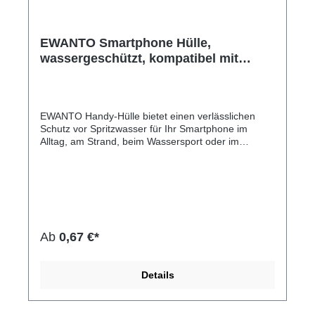
EWANTO Smartphone Hülle,
wassergeschützt, kompatibel mit
iPhone 14 13 12 11 Pro XS XR X
Samsung A33 A22 6,8 Zoll, Handy
Tasche Case, Lila WHL01
EWANTO Handy-Hülle bietet einen verlässlichen
Schutz vor Spritzwasser für Ihr Smartphone im
Alltag, am Strand, beim Wassersport oder im
Abenteuer Urlaub bei voller Touchscreen-
Unterstützung. Die Schutzhülle besitzt einen
einfachen Schnapp Verriegelungsmechanismus, um
Spritzwasser, Schnee, Staub, Sand und Schmutz
fernzuhalten. Die wassergeschützte Handy-Tasche
besteht aus kristallklarem, vergilbungsfreiem PVC
Material. Ihr Touchscreen kann natürlich auch mit
Ab
0,67 €*
der Hülle bedient werden. Unsere Handyhüllen
haben verschiedene Farben.Hersteller-Nr: EAN:
4099949022873Die Hülle bietet umfassenden
Details
Schutz vor Sand, Schmutz, Schnee oder
Spritzwasser mit Schnapp Verriegelung, umhängbar
griffige Oberfläsche volle Touchscreen-