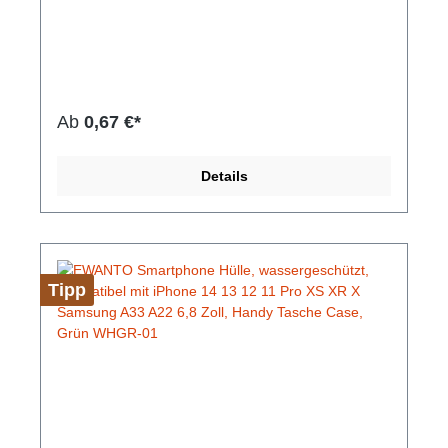
Abenteuer Urlaub bei voller Touchscreen-
Unterstützung. Die Schutzhülle besitzt einen
einfachen Schnapp Verriegelungsmechanismus, um
Spritzwasser, Schnee, Staub, Sand und Schmutz
fernzuhalten. Die wassergeschützte Handy-Tasche
besteht aus kristallklarem, vergilbungsfreiem PVC
Material. Ihr Touchscreen kann natürlich auch mit
Ab
0,67 €*
der Hülle bedient werden. Unsere Handyhüllen
haben verschiedene Farben.Hersteller-Nr: EAN:
4099949022910Die Hülle bietet umfassenden
Details
Schutz vor Sand, Schmutz, Schnee oder
Spritzwasser mit Schnapp Verriegelung, umhängbar
griffige Oberfläsche volle Touchscreen-
Unterstützung Abmessungen: 212 mm x 117 mm x
16 mm Gewicht: 37 g Farbe: Gelb
Tipp