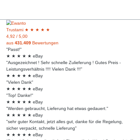
Unterstützung Abmessungen: 212 mm x 117 mm x
16 mm Gewicht: 37 g Farbe: Grün
Trust
ami
★
★
★
★
★
4,92
/
5,00
aus
431.409
Bewertungen
"Passt!"
★
★
★
★
★
eBay
"Ausgezeichnet ! Sehr schnelle Zulieferung ! Gutes Preis -
Leistungsverhältnis !!!! Vielen Dank !!!"
★
★
★
★
★
eBay
"Vielen Dank"
★
★
★
★
★
eBay
"Top! Danke!"
★
★
★
★
★
eBay
"Werden gebraucht, Lieferung hat etwas gedauert."
★
★
★
★
★
eBay
"sehr guter Kontakt, jetzt alles gut, danke für die Regelung,
sicher verpackt, schnelle Lieferung"
★
★
★
★
★
eBay