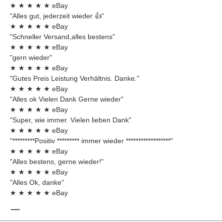
★
★
★
★
★
eBay
"Alles gut, jederzeit wieder 👍"
★
★
★
★
★
eBay
"Schneller Versand,alles bestens"
★
★
★
★
★
eBay
"gern wieder"
★
★
★
★
★
eBay
"Gutes Preis Leistung Verhältnis. Danke."
★
★
★
★
★
eBay
"Alles ok Vielen Dank Gerne wieder"
★
★
★
★
★
eBay
"Super, wie immer. Vielen lieben Dank"
★
★
★
★
★
eBay
"*********Positiv ********* immer wieder ******************"
★
★
★
★
★
eBay
"Alles bestens, gerne wieder!"
★
★
★
★
★
eBay
"Alles Ok, danke"
★
★
★
★
★
eBay