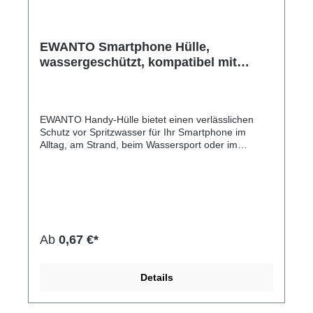
EWANTO Smartphone Hülle,
wassergeschützt, kompatibel mit
iPhone 14 13 12 11 Pro XS XR X
Samsung A33 A22 6,8 Zoll, Handy
Tasche Case, Blau WHBL-01
EWANTO Handy-Hülle bietet einen verlässlichen
Schutz vor Spritzwasser für Ihr Smartphone im
Alltag, am Strand, beim Wassersport oder im
Abenteuer Urlaub bei voller Touchscreen-
Unterstützung. Die Schutzhülle besitzt einen
einfachen Schnapp Verriegelungsmechanismus, um
Spritzwasser, Schnee, Staub, Sand und Schmutz
fernzuhalten. Die wassergeschützte Handy-Tasche
besteht aus kristallklarem, vergilbungsfreiem PVC
Material. Ihr Touchscreen kann natürlich auch mit
Ab
0,67 €*
der Hülle bedient werden. Unsere Handyhüllen
haben verschiedene Farben.Hersteller-Nr: EAN:
4099949022903Die Hülle bietet umfassenden
Details
Schutz vor Sand, Schmutz, Schnee oder
Spritzwasser mit Schnapp Verriegelung, umhängbar
griffige Oberfläsche volle Touchscreen-