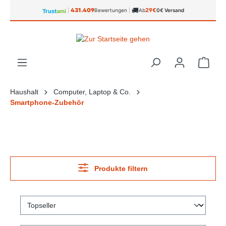
🚚
alt springen
431.409
29€
|
Bewertungen
|
Ab
0€ Versand
Trust
ami
Ware
Haushalt
Computer, Laptop & Co.
Smartphone-Zubehör
Produkte filtern