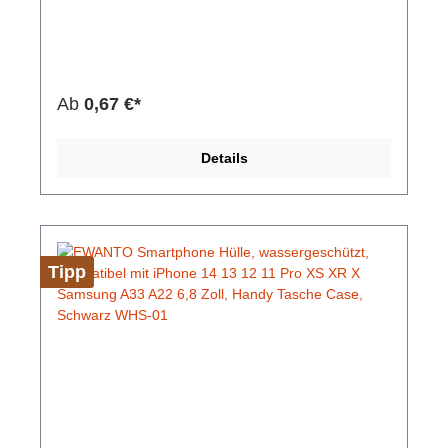
Unterstützung. Die Schutzhülle besitzt einen
einfachen Schnapp Verriegelungsmechanismus, um
Spritzwasser, Schnee, Staub, Sand und Schmutz
fernzuhalten. Die wassergeschützte Handy-Tasche
besteht aus kristallklarem, vergilbungsfreiem PVC
Material. Ihr Touchscreen kann natürlich auch mit
Ab
0,67 €*
der Hülle bedient werden. Unsere Handyhüllen
haben verschiedene Farben.Hersteller-Nr: EAN:
4099949033916Die Hülle bietet umfassenden
Details
Schutz vor Sand, Schmutz, Schnee oder
Spritzwasser mit Schnapp Verriegelung, umhängbar
griffige Oberfläsche volle Touchscreen-
Unterstützung Abmessungen: 212 mm x 117 mm x
16 mm Gewicht: 37 g Farbe: Orange
Tipp