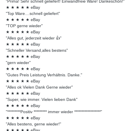
"Prima! Sehr schnell geliefert! Einwandfreie Ware! Dankeschön!"
★
★
★
★
★
eBay
"Top Ware....schnell geliefert"
★
★
★
★
★
eBay
"TOP gerne wieder"
★
★
★
★
★
eBay
"Alles gut, jederzeit wieder 👍"
★
★
★
★
★
eBay
"Schneller Versand,alles bestens"
★
★
★
★
★
eBay
"gern wieder"
★
★
★
★
★
eBay
"Gutes Preis Leistung Verhältnis. Danke."
★
★
★
★
★
eBay
"Alles ok Vielen Dank Gerne wieder"
★
★
★
★
★
eBay
"Super, wie immer. Vielen lieben Dank"
★
★
★
★
★
eBay
"*********Positiv ********* immer wieder ******************"
★
★
★
★
★
eBay
"Alles bestens, gerne wieder!"
★
★
★
★
★
eBay