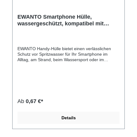
EWANTO Smartphone Hülle,
wassergeschützt, kompatibel mit
iPhone 14 13 12 11 Pro XS XR X
Samsung A33 A22 6,8 Zoll, Handy
Tasche Case, Schwarz WHS-01
EWANTO Handy-Hülle bietet einen verlässlichen
Schutz vor Spritzwasser für Ihr Smartphone im
Alltag, am Strand, beim Wassersport oder im
Abenteuer Urlaub bei voller Touchscreen-
Unterstützung. Die Schutzhülle besitzt einen
einfachen Schnapp Verriegelungsmechanismus, um
Spritzwasser, Schnee, Staub, Sand und Schmutz
fernzuhalten. Die wassergeschützte Handy-Tasche
besteht aus kristallklarem, vergilbungsfreiem PVC
Material. Ihr Touchscreen kann natürlich auch mit
Ab
0,67 €*
der Hülle bedient werden. Unsere Handyhüllen
haben verschiedene Farben.Hersteller-Nr: EAN:
4099949022897Die Hülle bietet umfassenden
Details
Schutz vor Sand, Schmutz, Schnee oder
Spritzwasser mit Schnapp Verriegelung, umhängbar
griffige Oberfläsche volle Touchscreen-
Unterstützung Abmessungen: 212 mm x 117 mm x