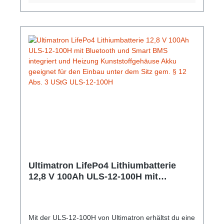
an. Gem. § 12 Abs. 3 UStG.Hersteller-Nr: EAN:
4099949051804Nennspannung: 12,8V Nominale
Kapazität: 100Ah Kapazität: 300min Energie:
1280Wh Empfohlener Ladestrom: 30A Maximaler
Ladestrom: 50A Empfohlene Ladespannung: 14,6V
Maximaler kontinuierlicher Entladestrom: 150A
Lagertemperatur: 5 ~ 35 ºC Gewicht: 12,6 Kg
Abmessungen: 356 mm x 188 mm x 175 mm
Bluetooth: Bluetooth 4.0 mit Smartphone App
Ultimatron LifePo4 Lithiumbatterie
12,8 V 100Ah ULS-12-100H mit
Bluetooth und Smart BMS integriert
und Heizung Kunststoffgehäuse Akku
geeignet für den Einbau unter dem Sitz
Mit der ULS-12-100H von Ultimatron erhältst du eine
gem. § 12 Abs. 3 UStG ULS-12-100H