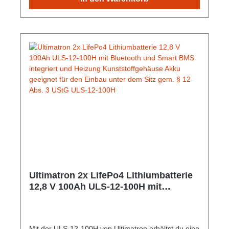
Smartphone oder Tablet. Die App zeigt Echtzeitdaten
an. Gem. § 12 Abs. 3 UStG.Hersteller-Nr: EAN:
4099949051842Nennspannung: 12.8V Nominale
Kapazität: 200Ah Kapazität: 300 min Energie:
2560Wh Empfohlener Ladestrom: 60A Maximaler
Ladestrom: 100A Gewicht: 21,5 Kg Abmessungen:
357 mm x 338 mm x 152 mm
Ultimatron 2x LifePo4 Lithiumbatterie
12,8 V 100Ah ULS-12-100H mit
Bluetooth und Smart BMS integriert
und Heizung Kunststoffgehäuse Akku
geeignet für den Einbau unter dem Sitz
Mit der ULS-12-100H von Ultimatron erhältst du eine