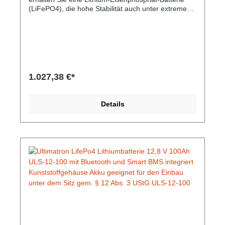
(LiFePO4), die hohe Stabilität auch unter extremen
Belastungen verspricht und dabei mit
gleichbleibender Speicherkapazität glänzt. Durch die
sichere Technologie besteht keine Brand- oder
Explosionsgefahr. Die Lebensdauer ist im Vergleich
zu herkömmlichen Batterien hoch und das bei einem
geringen Gewicht und kleinem Umfang. Es besteht
kein Memory-Effekt, daher sind vollständige Lade-
1.027,38 €*
und Entladezyklen nicht notwendig. Integrierte
Bluetooth 4.0-Überwachung: Sie haben alle
wichtigen Batteriedaten immer auf Ihrem
Details
Smartphone oder Tablet. Die App zeigt Echtzeitdaten
an. Gem. § 12 Abs. 3 UStG.Hersteller-Nr: EAN:
4099949051781Nennspannung: 12,8V Nominale
Kapazität: 100Ah Kapazität: 300min Energie:
1280Wh Empfohlener Ladestrom: 30A Maximaler
Ladestrom: 50A Empfohlene Ladespannung: 14,6V
Maximaler kontinuierlicher Entladestrom: 150A
Lagertemperatur: 5 ~ 35 ºC Gewicht: 10,7 Kg
Abmessungen: 279 mm x 189 mm x 175 mm
Bluetooth: Bluetooth 4.0 mit Smartphone App