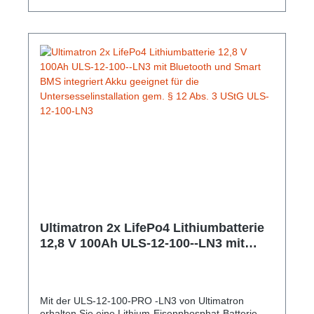
an. Gem. § 12 Abs. 3 UStG.Hersteller-Nr: EAN:
4099949051774Nennspannung: 12,8V Nominale
Kapazität: 100Ah Kapazität: 300min Energie:
1280Wh Empfohlener Ladestrom: 30A Maximaler
Ladestrom: 50A Empfohlene Ladespannung: 14,6V
Maximaler kontinuierlicher Entladestrom: 150A
Lagertemperatur: 5 ~ 35 ºC Gewicht: 10,7 Kg
Abmessungen: 279 mm x 189 mm x 175 mm
Bluetooth: Bluetooth 4.0 mit Smartphone App
Ultimatron 2x LifePo4 Lithiumbatterie
12,8 V 100Ah ULS-12-100--LN3 mit
Bluetooth und Smart BMS integriert
Akku geeignet für die
Untersesselinstallation gem. § 12 Abs.
Mit der ULS-12-100-PRO -LN3 von Ultimatron
3 UStG ULS-12-100-LN3
erhalten Sie eine Lithium-Eisenphosphat-Batterie