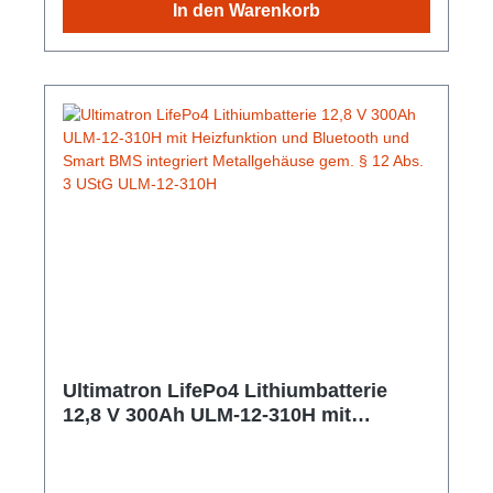
In den Warenkorb
Smartphone oder Tablet. Die App zeigt Echtzeitdaten
an. Gem. § 12 Abs. 3 UStG.Hersteller-Nr: EAN:
4099949051897Nennspannung: 12.8V Nominale
Kapazität: 200Ah Kapazität: 300 min Energie:
2560Wh Empfohlener Ladestrom: 60A Maximaler
Ladestrom: 100A Gewicht: 21,5 Kg Abmessungen:
357 mm x 338 mm x 152 mm
Ultimatron LifePo4 Lithiumbatterie
12,8 V 300Ah ULM-12-310H mit
Heizfunktion und Bluetooth und Smart
BMS integriert Metallgehäuse gem. §
12 Abs. 3 UStG ULM-12-310H