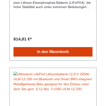
eine Lithium-Eisenphosphat-Batterie (LiFePO4), die
hohe Stabilität auch unter extremen Belastungen
verspricht und dabei mit gleichbleibender
Speicherkapazität glänzt. Durch die sichere
Technologie besteht keine Brand- oder
Explosionsgefahr. Die Lebensdauer ist im Vergleich
zu herkömmlichen Batterien hoch und das bei einem
geringen Gewicht und kleinem Umfang. Es besteht
kein Memory-Effekt, daher sind vollständige Lade-
814,81 €*
und Entladezyklen nicht notwendig. Integrierte
Bluetooth 4.0-Überwachung: Sie haben alle
wichtigen Batteriedaten immer auf Ihrem
In den Warenkorb
Smartphone oder Tablet. Die App zeigt Echtzeitdaten
an. Gem. § 12 Abs. 3 UStG.Hersteller-Nr: EAN:
4099949051835Nennspannung: 12.8V Nominale
Kapazität: 150Ah Kapazität: 450 min Energie: 1920
Wh Empfohlener Ladestrom: 45A Maximaler
Ladestrom: 75 A Gewicht: 16,4 Kg Abmessungen:
355 mm x 188 mm x 175 mm