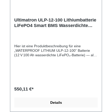
Ultimatron ULP-12-100 Lithiumbatterie
LiFePO4 Smart BMS Wasserdichte
tragbar gem. § 12 Abs. 3 UStG ULP-12-
100
Hier ist eine Produktbeschreibung für eine
„WATERPROOF LITHIUM ULP-12‑100“ Batterie
(12 V 100 Ah wasserdichte LiFePO₄‑Batterie) — also
ein typisches Modell einer wasserdichten
12 V 100 Ah Lithium‑Eisenphosphat‑Batterie, wie sie
für Solar‑, Marine/RV‑ und Outdoor‑Anwendungen
verwendet wird. Eine wasserdichte 12 V 100 Ah
LiFePO₄‑Batterie ist ein tiefzyklischer
Lithium‑Eisenphosphat‑Akku, der speziell für
Einsätze im Freien, unter rauen Bedingungen oder
550,11 €*
in Umgebungen mit Spritzwasser, Feuchtigkeit und
Staub geeignet ist. Solche Batterien haben oft eine
hohe Schutzklasse (z. B. IP65–IP67) und sind robust
Details
gebaut, damit sie auch auf Booten,
Wohnmobilen/Caravans, in Solarsystemen oder bei