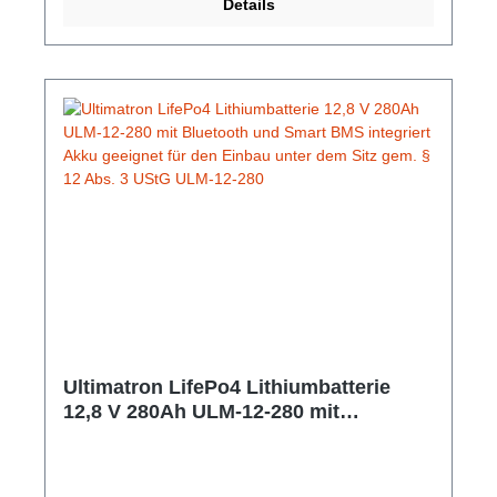
Details
Smartphone oder Tablet. Die App zeigt Echtzeitdaten
an. Gem. § 12 Abs. 3 UStG.Hersteller-Nr: EAN:
4099949051866Nennspannung: 12,8V Nominale
Kapazität: 100Ah Kapazität: 300min Energie:
1280Wh Empfohlener Ladestrom: 30A Maximaler
Ladestrom: 50A Empfohlene Ladespannung: 14,6V
Maximaler kontinuierlicher Entladestrom: 150A
Lagertemperatur: 5 ~ 35 ºC Gewicht: 12,6 Kg
Abmessungen: 356 mm x 188 mm x 175 mm
Bluetooth: Bluetooth 4.0 mit Smartphone App
Ultimatron LifePo4 Lithiumbatterie
12,8 V 280Ah ULM-12-280 mit
Bluetooth und Smart BMS integriert
Akku geeignet für den Einbau unter
dem Sitz gem. § 12 Abs. 3 UStG ULM-