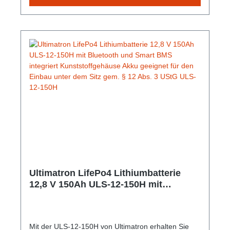
an. Gem. § 12 Abs. 3 UStG.Hersteller-Nr: EAN:
4099949051828Nennspannung: 12.8V Nominale
Kapazität: 150Ah Kapazität: 450 min Energie: 1920
Wh Empfohlener Ladestrom: 45A Maximaler
Ladestrom: 75 A Gewicht: 16 Kg Abmessungen: 355
mm x 188 mm x 175 mm
Ultimatron LifePo4 Lithiumbatterie
12,8 V 150Ah ULS-12-150H mit
Bluetooth und Smart BMS integriert
Kunststoffgehäuse Akku geeignet für
den Einbau unter dem Sitz gem. § 12
Mit der ULS-12-150H von Ultimatron erhalten Sie
Abs. 3 UStG ULS-12-150H