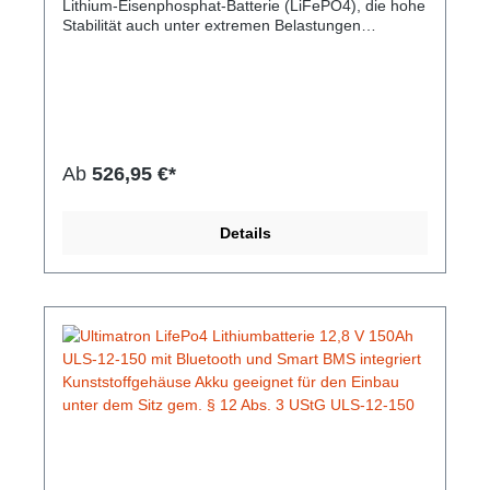
Lithium-Eisenphosphat-Batterie (LiFePO4), die hohe
Stabilität auch unter extremen Belastungen
verspricht und dabei mit gleichbleibender
Speicherkapazität glänzt. Durch die sichere
Technologie besteht keine Brand- oder
Explosionsgefahr. Die Lebensdauer ist im Vergleich
zu herkömmlichen Batterien hoch und das bei einem
geringen Gewicht und kleinem Umfang. Es besteht
kein Memory-Effekt, daher sind vollständige Lade-
Ab
526,95 €*
und Entladezyklen nicht notwendig. Integrierte
Bluetooth 4.0-Überwachung: Sie haben alle
wichtigen Batteriedaten immer auf Ihrem
Details
Smartphone oder Tablet. Die App zeigt Echtzeitdaten
an. Gem. § 12 Abs. 3 UStG.Hersteller-Nr: EAN:
4099949051811Nominale Kapazität: 100Ah
Kapazität: 300min Energie: 1280Wh Empfohlener
Ladestrom: 30A Maximaler Ladestrom: 50A
Empfohlene Ladespannung: 14,6V Maximaler
kontinuierlicher Entladestrom: 150A
Lagertemperatur: 5 ~ 35 ºC Gewicht: 12,6 Kg
Abmessungen: 355 mm x 188 mm x 175 mm
Bluetooth: Bluetooth 4.0 mit Smartphone App