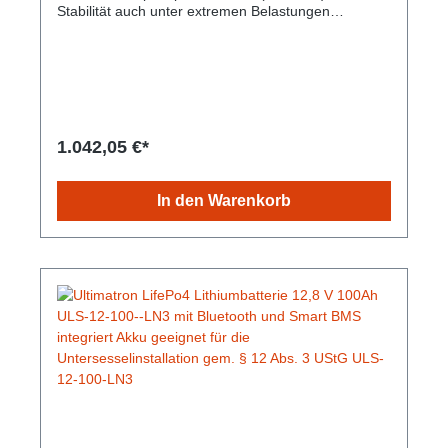
Stabilität auch unter extremen Belastungen
verspricht und dabei mit gleichbleibender
Speicherkapazität glänzt. Durch die sichere
Technologie besteht keine Brand- oder
Explosionsgefahr. Die Lebensdauer ist im Vergleich
zu herkömmlichen Batterien hoch und das bei einem
geringen Gewicht und kleinem Umfang. Es besteht
kein Memory-Effekt, daher sind vollständige Lade-
1.042,05 €*
und Entladezyklen nicht notwendig. Integrierte
Bluetooth 4.0-Überwachung: Sie haben alle
wichtigen Batteriedaten immer auf Ihrem
In den Warenkorb
Smartphone oder Tablet. Die App zeigt Echtzeitdaten
an. Gem. § 12 Abs. 3 UStG.Hersteller-Nr: EAN:
4099949051767Nennspannung: 25.6V Nominale
Kapazität: 100Ah Kapazität: 300min Energie:
2560Wh Empfohlener Ladestrom: 30A Maximaler
Ladestrom: 50A Empfohlene Ladespannung: 29.2V
Gewicht: 22,7 Kg Abmessungen: 522 mm x 240 mm
x 218