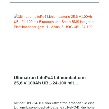
4099949051736Nennspannung: 12.8V Nominale
Kapazität: 200Ah Kapazität: 600min Energie: 256Wh
Empfohlener Ladestrom: 60A Maximaler Ladestrom:
100A Lagertemperatur: -5 ~ 35 ºC
Ladungstemperatur: 0 ~ 50 ºC
Ultimatron LifePo4 Lithiumbatterie
25,6 V 100Ah UBL-24-100 mit
Bluetooth und Smart BMS integriert
Plastikbehälter gem. § 12 Abs. 3 UStG
UBL-24-100
Mit der UBL-24-100 von Ultimatron erhalten Sie eine
Lithium-Eisenphosphat-Batterie (LiFePO4), die hohe