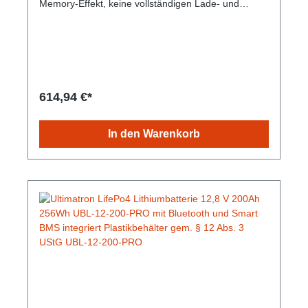
Memory-Effekt, keine vollständigen Lade- und
Entladezyklen erforderlich. Hohe Leistung auch
unter extremen Bedingungen. Tiefe, konstante
Entladungs- und Ladeeffizienz. Kleine Größe und
geringes Gewicht. Gem. § 12 Abs. 3
UStG.Hersteller-Nr: EAN:
4099949051705Nennspannung:12,8 V Energie:
1280 Wh Kapazität: 300 min Empfohlener
614,94 €*
Ladestrom: 30A Maximaler Ladestrom: 50A
Gewicht: 11.5 Kg Abmessungen: 330 mm x 215 mm
x 172
In den Warenkorb