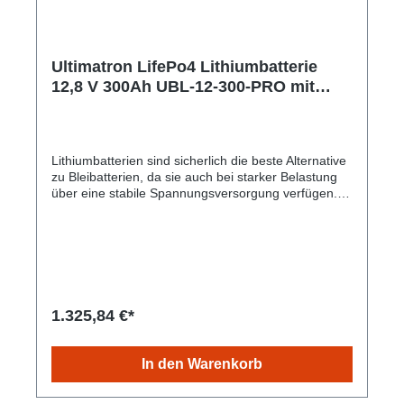
Klemmen: 330 mm x 220 mm x 172 mm
Ultimatron LifePo4 Lithiumbatterie
12,8 V 300Ah UBL-12-300-PRO mit
Bluetooth und Smart BMS integriert
gem. § 12 Abs. 3 UStG UBL-12-300-
PRO
Lithiumbatterien sind sicherlich die beste Alternative
zu Bleibatterien, da sie auch bei starker Belastung
über eine stabile Spannungsversorgung verfügen.
Neben seinem extrem hohe Gewichtsvorteile bietet
er auch eine enorme Energiereserve. Die
Lithiumbatterie ist in erster Linie als
Stromversorgungsbatterie, z.B. für Reisemobile und
Caravans, Photovoltaik, Solaranlagen und Echolote
Notstromversorgung und Un terbrechungsfreie
Stromversorgung (USV) Mobilheim und Freizeit.
1.325,84 €*
Gem. § 12 Abs. 3 UStG.Hersteller-Nr: EAN:
4099949051743Modell: 12.8V 300Ah/ 3840Wh
Abmessungen: 522×240×218mm Gewicht: 28.3kg
In den Warenkorb
Empfohlene Ladespannung: 14.6V Empfohlener
Ladestrom: 90A Max. Ladestrom: 150A
Lagertemperatur: -5~35°C