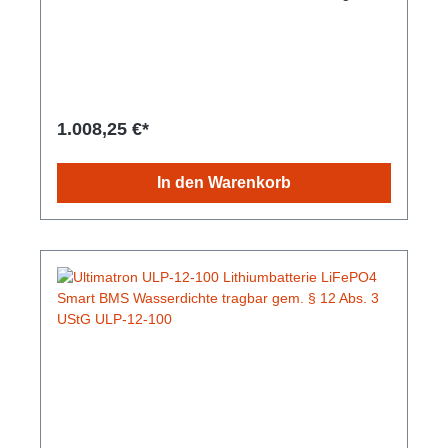
verspricht und dabei mit gleichbleibender
Speicherkapazität glänzt. Durch die sichere
Technologie besteht keine Brand- oder
Explosionsgefahr. Die Lebensdauer ist im Vergleich
zu herkömmlichen Batterien hoch und das bei einem
geringen Gewicht und kleinem Umfang. Es besteht
kein Memory-Effekt, daher sind vollständige Lade-
1.008,25 €*
und Entladezyklen nicht notwendig. Integrierte
Bluetooth 4.0-Überwachung: Sie haben alle
wichtigen Batteriedaten immer auf Ihrem
In den Warenkorb
Smartphone oder Tablet. Die App zeigt Echtzeitdaten
an. Gem. § 12 Abs. 3 UStG.Hersteller-Nr: EAN:
4099949051873Nennspannung: 12,8V Nominale
Kapazität: 200Ah Kapazität: 300min Energie: 2560
Wh Empfohlener Ladestrom: 60A Maximaler
Ladestrom: 100A Empfohlene Ladespannung: 14,6V
Maximaler kontinuierlicher Entladestrom: 150A
Lagertemperatur: 5 ~ 35 ºC Gewicht: 21,5 Kg
Abmessungen: 357 mm x 338 mm x 152 mm
Bluetooth: Bluetooth 4.0 mit Smartphone App