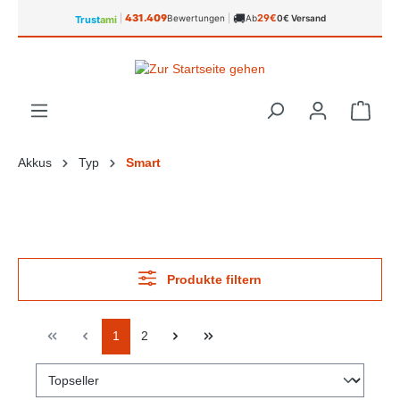
🚚
alt springen
431.409
29€
|
Bewertungen
|
Ab
0€ Versand
Trust
ami
Ware
Akkus
Typ
Smart
Produkte filtern
1
2