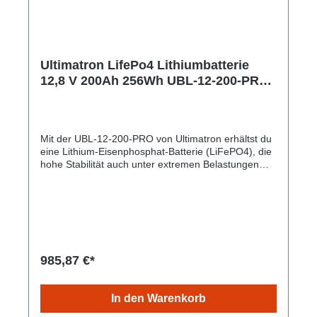
Ultimatron LifePo4 Lithiumbatterie
12,8 V 200Ah 256Wh UBL-12-200-PRO
mit Bluetooth und Smart BMS
integriert Plastikbehälter gem. § 12
Abs. 3 UStG UBL-12-200-PRO
Mit der UBL-12-200-PRO von Ultimatron erhältst du
eine Lithium-Eisenphosphat-Batterie (LiFePO4), die
hohe Stabilität auch unter extremen Belastungen
verspricht und dabei mit gleichbleibender
Speicherkapazität glänzt. Durch die sichere
Technologie besteht keine Brand- oder
Explosionsgefahr. Die Lebensdauer ist im Vergleich
zu herkömmlichen Batterien hoch und das bei einem
geringen Gewicht und kleinem Umfang. Es besteht
kein Memory-Effekt, daher sind vollständige Lade-
985,87 €*
und Entladezyklen nicht notwendig. Integrierte
Bluetooth 4.0-Überwachung: Sie haben alle
wichtigen Batteriedaten immer auf Ihrem
In den Warenkorb
Smartphone oder Tablet. Die App zeigt Echtzeitdaten
an. Gem. § 12 Abs. 3 UStG.Hersteller-Nr: EAN: