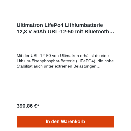
Ultimatron LifePo4 Lithiumbatterie
12,8 V 50Ah UBL-12-50 mit Bluetooth
und Smart BMS integriert
Plastikbehälter gem. § 12 Abs. 3 UStG
UBL-12-50
Mit der UBL-12-50 von Ultimatron erhältst du eine
Lithium-Eisenphosphat-Batterie (LiFePO4), die hohe
Stabilität auch unter extremen Belastungen
verspricht und dabei mit gleichbleibender
Speicherkapazität glänzt. Durch die sichere
Technologie besteht keine Brand- oder
Explosionsgefahr. Die Lebensdauer ist im Vergleich
zu herkömmlichen Batterien hoch und das bei einem
geringen Gewicht und kleinem Umfang. Es besteht
kein Memory-Effekt, daher sind vollständige Lade-
390,86 €*
und Entladezyklen nicht notwendig. Gem. § 12 Abs.
3 UStG.Hersteller-Nr: EAN:
4099949051712Nennspannung:12,8V Energie: 640
In den Warenkorb
Wh Maximaler Ladestrom: 25 A Gewicht: 5,7 kg
Abmessungen: 228 mm x 208 mm x 145 mm