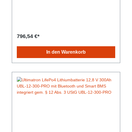
verspricht und dabei mit gleichbleibender
Speicherkapazität glänzt. Die integrierte Heizfunktion
startet automatisch bei Temperaturen unter 0°C,
wenn ein externer Ladestrom (ca. 7A) angelegt wird.
Die integrierte Heizfunktion verbraucht keine Energie
aus der Batterie. Der Akku ist mit integrierten
Heizfolien ausgestattet, dadurch kann er bei
796,54 €*
extremen Umgebungsbedingungen bei -35 °C
aufgeladen werden. Durch die sichere Technologie
besteht keine Brand- oder Explosionsgefahr. Die
In den Warenkorb
Lebensdauer ist im Vergleich zu herkömmlichen
Batterien hoch und das bei einem geringen Gewicht
und kleinem Umfang. Es besteht kein Memory-
Effekt, daher sind vollständige Lade- und
Entladezyklen nicht notwendig. Integrierte Bluetooth
4.0-Überwachung: Sie haben alle wichtigen
Batteriedaten immer auf Ihrem Smartphone oder
Tablet. Die App zeigt Echtzeitdaten an. Gem. § 12
Abs. 3 UStG.Hersteller-Nr: EAN:
4099949051699Nennspannung: 12.8V Nominale
Kapazität: 150Ah Kapazität: 450 min Energie: 1920
Wh Empfohlener Ladestrom: 45A Maximaler
Ladestrom: 75 A Integrierte Heizung, kann in
extremen Umgebungen bei -35 °C aufgeladen
werden. Gewicht: 15,8 kg Abmessungen mit