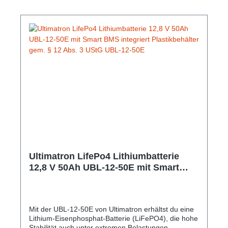
Outdoor‑Anwendungen zuverlässig Energie liefern.
Gem. § 12 Abs. 3 UStG.Hersteller-Nr: EAN:
8711727037461Nennspannung: 12,8V
Nennkapazität: 100Ah Energie: 1280Wh
Empfohlener Ladestrom: 20A Maximaler Ladestrom:
100A Entladetemperaturbereich: -20 °C bis 60 °C
(-4 °F bis 140 °F) bei 60 ± 25 % relativer
Luftfeuchtigkeit
Ultimatron LifePo4 Lithiumbatterie
12,8 V 50Ah UBL-12-50E mit Smart
BMS integriert Plastikbehälter gem. §
12 Abs. 3 UStG UBL-12-50E
Mit der UBL-12-50E von Ultimatron erhältst du eine
Lithium-Eisenphosphat-Batterie (LiFePO4), die hohe
Stabilität auch unter extremen Belastungen