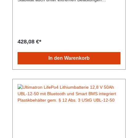
verspricht und dabei mit gleichbleibender
Speicherkapazität glänzt. Durch die sichere
Technologie besteht keine Brand- oder
Explosionsgefahr. Die Lebensdauer ist im Vergleich
zu herkömmlichen Batterien hoch und das bei einem
geringen Gewicht und kleinem Umfang. Es besteht
kein Memory-Effekt, daher sind vollständige Lade-
428,08 €*
und Entladezyklen nicht notwendig. Gem. § 12 Abs.
3 UStG.Hersteller-Nr: EAN:
4099949051729Nennspannung:12,8V Energie: 640
In den Warenkorb
Wh Empfohlener Ladestrom: 10 A Maximaler
Ladestrom: 25 A Gewicht: 5,7 kg Abmessungen: 228
mm x 208 mm x 145 mm