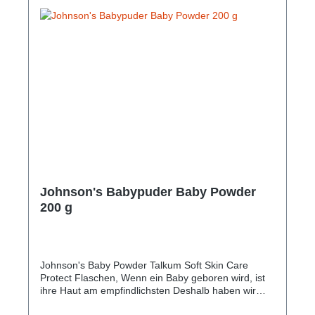
Kompatibel mit allen Ladegeräten und
Anwendungen *Basiert auf internen VARTA
LabortestsHersteller-Nr: EAN: VARTA Type: 56714
Int. Baugröße nach IEC: HR14 Baugröße: C, Baby
Durchmesser: 26,0 mm Größe: 50,0 mm Gewicht:
62,0 g Elektrochemisches System: Nickel-Metall-
Hydrid (Ni/MH) Kapazität: 3000 mAh Spannung: 1,2
V
Johnson's Babypuder Baby Powder
200 g
Johnson's Baby Powder Talkum Soft Skin Care
Protect Flaschen, Wenn ein Baby geboren wird, ist
ihre Haut am empfindlichsten Deshalb haben wir
unsere Rezepturen über 125 Jahre perfektioniert,