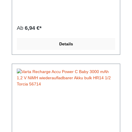
RECHARGE ACCU Power C 3000 mAh ist
vorgeladen und kann für den sofortigen Gebrauch
einfach aus der Verpackung genommen werden.
Selbst nach 12 Monaten hat der Akku noch bis zu
75% Restkapazität. - Bereits vorgeladen mit "Ready
Ab
6,94 €*
To Use" Technologie für einen sofortigen Einsatz -
Sehr geringe Selbstentladung - Wiederaufladbar
ohne Memory-Effekt - Geeignet für alle gängigen
Details
Ladegeräte und Standard-Anwendungen -
Vorgeladen, einfach aus der Verpackung nehmen
und sofort verwenden, wie eine Alkaline Batterie -
Bis zu 75% Restkapazität nach 12 Monaten* -
Kompatibel mit allen Ladegeräten und
Anwendungen *Basiert auf internen VARTA
LabortestsHersteller-Nr: EAN:
4008496133529VARTA Type: 56714 Int. Baugröße
nach IEC: HR14 Baugröße: C, Baby Durchmesser:
26,0 mm Größe: 50,0 mm Gewicht: 62,0 g
Elektrochemisches System: Nickel-Metall-Hydrid
(Ni/MH) Kapazität: 3000 mAh Spannung: 1,2 V