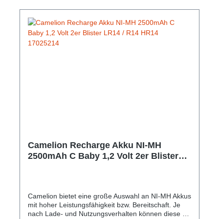
Installation für zahlreiche Möbeloberflächen
Ansprechendes, lustiges Design Kann dazu
beitragen, Unfälle und Verletzungen von Kindern
vorzubeugen geeignet für 90° Ecken und Kanten
Abmessungen: 42 mm x 38 mm x 38 mm Material:
Kunststoff Gewicht: 25 g Farbe: Grün
Camelion Recharge Akku NI-MH
2500mAh C Baby 1,2 Volt 2er Blister
LR14 / R14 HR14 17025214
Camelion bietet eine große Auswahl an NI-MH Akkus
mit hoher Leistungsfähigkeit bzw. Bereitschaft. Je
nach Lade- und Nutzungsverhalten können diese bis