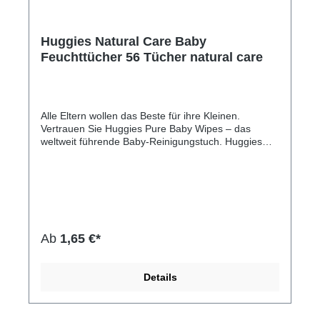
Huggies Natural Care Baby
Feuchttücher 56 Tücher natural care
Alle Eltern wollen das Beste für ihre Kleinen.
Vertrauen Sie Huggies Pure Baby Wipes – das
weltweit führende Baby-Reinigungstuch. Huggies
Baby-Reinigungstücher sind aus hautliebevollen
Naturfasern hergestellt, um die zarte Haut des
Babys sanft zu reinigen, mit 99% reinem Wasser und
ohne zusätzlichen Duft. Hypoallergen und klinisch
getestet, Huggies Tücher helfen, Hautirritationen zu
verhindern und sind frei von jeglichen Chemikalien,
die, die Haut Ihres Babys stören könnten. unsere
Ab
1,65 €*
Babytücher vertrauen Eltern auf derganzenWelt.
Darüber hinaus wurden unsere Tücher
dermatologisch getestet und sind somit sicher für
Details
Neugeborene ab dem ersten Tag.Hersteller-Nr:
EAN: 29053550152Abmessungen: 176 mm x 100
mm x 50 mm Gewicht: ca. 300 g