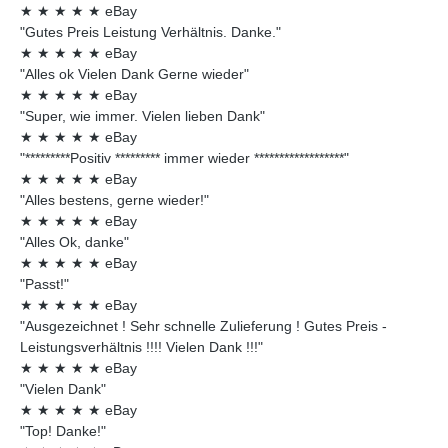
★
★
★
★
★
eBay
"Gutes Preis Leistung Verhältnis. Danke."
★
★
★
★
★
eBay
"Alles ok Vielen Dank Gerne wieder"
★
★
★
★
★
eBay
"Super, wie immer. Vielen lieben Dank"
★
★
★
★
★
eBay
"*********Positiv ********* immer wieder ******************"
★
★
★
★
★
eBay
"Alles bestens, gerne wieder!"
★
★
★
★
★
eBay
"Alles Ok, danke"
★
★
★
★
★
eBay
"Passt!"
★
★
★
★
★
eBay
"Ausgezeichnet ! Sehr schnelle Zulieferung ! Gutes Preis -
Leistungsverhältnis !!!! Vielen Dank !!!"
★
★
★
★
★
eBay
"Vielen Dank"
★
★
★
★
★
eBay
"Top! Danke!"