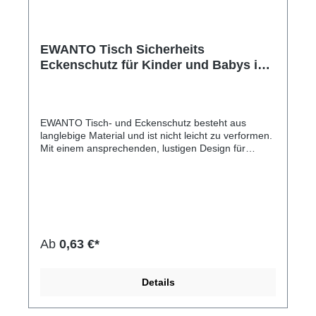
EWANTO Tisch Sicherheits
Eckenschutz für Kinder und Babys im
lustigen Frosch Design, Grün
Kantenschutz mit Kleber Stoßschutz
Kindersicherung ESF-01
EWANTO Tisch- und Eckenschutz besteht aus
langlebige Material und ist nicht leicht zu verformen.
Mit einem ansprechenden, lustigen Design für
Kinder. Der Tisch- und Eckenschutz bietet schnellen,
wirkungsvollen und unkomplizierten Schutz, um den
Wohnraum für Ihre Kinder effektiv sicherer zu
gestalten. Er kann dazu beitragen, Unfälle und
Verletzungen gerade im Kopfbereich vorzubeugen.
Der flexible Eckenschutz kann auf ein Vielzahl von
Möbeloberflächen wie Holz, Glas oder Kunststoff
Ab
0,63 €*
angebracht werden. Vor dem Anbringen bitte die
Oberfläche des Möbels gut reinigen, das
Schutzpapier entfernen und dann den Kantenschutz
Details
auf die Kante drücken, um einen starken Halt zu
gewährleisten.Hersteller-Nr: EAN:
4099949026352Sehr schnelle und einfache