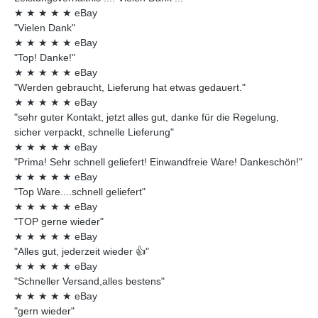
★
★
★
★
★
eBay
"Vielen Dank"
★
★
★
★
★
eBay
"Top! Danke!"
★
★
★
★
★
eBay
"Werden gebraucht, Lieferung hat etwas gedauert."
★
★
★
★
★
eBay
"sehr guter Kontakt, jetzt alles gut, danke für die Regelung,
sicher verpackt, schnelle Lieferung"
★
★
★
★
★
eBay
"Prima! Sehr schnell geliefert! Einwandfreie Ware! Dankeschön!"
★
★
★
★
★
eBay
"Top Ware....schnell geliefert"
★
★
★
★
★
eBay
"TOP gerne wieder"
★
★
★
★
★
eBay
"Alles gut, jederzeit wieder 👍"
★
★
★
★
★
eBay
"Schneller Versand,alles bestens"
★
★
★
★
★
eBay
"gern wieder"