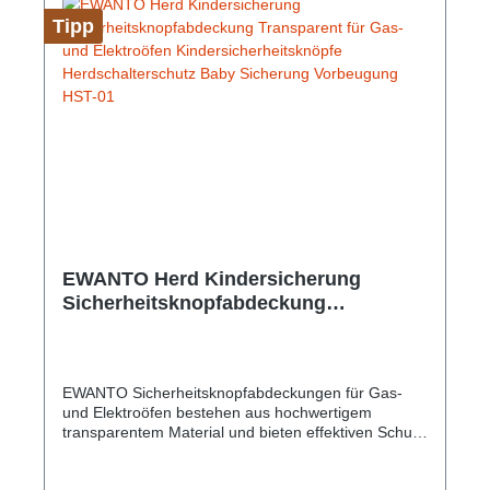
Tipp
EWANTO Herd Kindersicherung
Sicherheitsknopfabdeckung
Transparent für Gas- und Elektroöfen
Kindersicherheitsknöpfe
Herdschalterschutz Baby Sicherung
EWANTO Sicherheitsknopfabdeckungen für Gas-
Vorbeugung HST-01
und Elektroöfen bestehen aus hochwertigem
transparentem Material und bieten effektiven Schutz
und eine verlässliche Sicherung vor versehentlicher
Berührung. Der Herdschalterschutz kann dazu