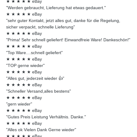
★
★
★
★
★
eBay
"Werden gebraucht, Lieferung hat etwas gedauert."
★
★
★
★
★
eBay
"sehr guter Kontakt, jetzt alles gut, danke für die Regelung,
sicher verpackt, schnelle Lieferung"
★
★
★
★
★
eBay
"Prima! Sehr schnell geliefert! Einwandfreie Ware! Dankeschön!"
★
★
★
★
★
eBay
"Top Ware....schnell geliefert"
★
★
★
★
★
eBay
"TOP gerne wieder"
★
★
★
★
★
eBay
"Alles gut, jederzeit wieder 👍"
★
★
★
★
★
eBay
"Schneller Versand,alles bestens"
★
★
★
★
★
eBay
"gern wieder"
★
★
★
★
★
eBay
"Gutes Preis Leistung Verhältnis. Danke."
★
★
★
★
★
eBay
"Alles ok Vielen Dank Gerne wieder"
★
★
★
★
★
eBay