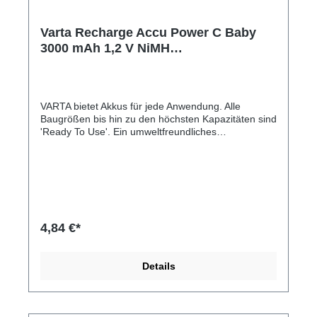
Varta Recharge Accu Power C Baby
3000 mAh 1,2 V NiMH
wiederaufladbarer Akku bulk HR14 1/2
Torcia 56714
VARTA bietet Akkus für jede Anwendung. Alle
Baugrößen bis hin zu den höchsten Kapazitäten sind
'Ready To Use'. Ein umweltfreundliches
Produktsortiment, welches höchsten
Konsumentenansprüchen gerecht wird. Der VARTA
RECHARGE ACCU Power C 3000 mAh ist
vorgeladen und kann für den sofortigen Gebrauch
einfach aus der Verpackung genommen werden.
Selbst nach 12 Monaten hat der Akku noch bis zu
75% Restkapazität. - Bereits vorgeladen mit "Ready
4,84 €*
To Use" Technologie für einen sofortigen Einsatz -
Sehr geringe Selbstentladung - Wiederaufladbar
ohne Memory-Effekt - Geeignet für alle gängigen
Details
Ladegeräte und Standard-Anwendungen -
Vorgeladen, einfach aus der Verpackung nehmen
und sofort verwenden, wie eine Alkaline Batterie -
Bis zu 75% Restkapazität nach 12 Monaten* -