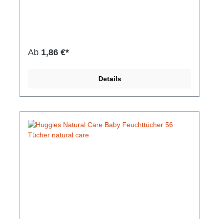
Zahnbürste verfügt über besonders weiche Borsten
und einen kleinen Bürstenkopf, der große Bereiche
abdeckt und das Zahnfleisch sanft massiert. Das
ergonomische Handstück wurde speziell für Eltern
entwickelt und verfügt über ein rutschfestes
Handstück und eine Daumenablage für bessere
Ab
1,86 €*
Kontrolle. Ideal geeignet für Kinder bis zu 2
Jahren.Hersteller-Nr: EAN:
3014260113186Entwickelt für Babys von 0-2 Jahren
Details
Der gepolsterte Bürstenkopf hilft, weiches
Zahnfleisch zu schützen Besonders weiche Borsten
für eine sanfte Reinigung von Zähnen und
Zahnfleisch Speziell entwickelt für Eltern:
Rutschfestes Handstück für bessere Kontrolle