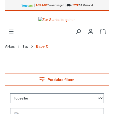
🚚
alt springen
431.409
29€
|
Bewertungen
|
Ab
0€ Versand
Trust
ami
Ware
Akkus
Typ
Baby C
Produkte filtern