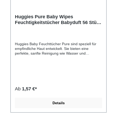
je zuvor Hergestellt mit pflanzenbasierten Fasern
Von Dermatologen der Skin Health Alliance bestätigt
Speziell für die Haut von Neugeborenen geeignet
Huggies Pure Baby Wipes
Feuchtigkeitstücher Babyduft 56 Stück
Pure
Huggies Baby Feuchttücher Pure sind speziell für
empfindliche Haut entwickelt. Sie bieten eine
perfekte, sanfte Reinigung wie Wasser und
Baumwolle und sind sogar für Neugeborene
geeignet. Sie sind frei von Duftstoffen, Alkohol und
anderen unnötigen Zusätzen und respektieren die
natürliche Perfektion der Haut Ihres Babys. Eine
einzigartige Textur aus 65% Naturfasern, ohne
Parabene und Phenoxyethanol, mit 99% reinem
Wasser, damit sie keinen Fettfilm auf der Haut
Ab
1,57 €*
hinterlassen. Klinisch getestet.Hersteller-Nr: EAN:
502905355003999% reines Wasser Natürliche und
saugfähige Fasern Geeignet für Neugeborene ab
Details
dem ersten Tag Hypoallergen und klinisch getestet
Kein Alkohol 0% Phenoxyethanol 0% Parabene