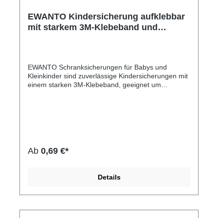
EWANTO Kindersicherung aufklebbar
mit starkem 3M-Klebeband und
flexiblen Kunststoffbändern, Weiß
Kinder-Schranksicherung für Schrank
und Schublade KS-01
EWANTO Schranksicherungen für Babys und
Kleinkinder sind zuverlässige Kindersicherungen mit
einem starken 3M-Klebeband, geeignet um
Toiletten, Mülleimer, Kühlschränke,
Waschmaschinen, Türen, Fenster, Regale,
Kommoden und vieles mehr für Babys und
Kleinkinder sicherer zu gestalten. In Schränken
können sich gefährliche Gegenstände befinden,
aber genauso zerbrechliche Dinge. Beim Öffnen
einer Schranktür können schwere Gegenstände
Ab
0,69 €*
herausfallen. Ein Baby kann sich in offenen
Schranktüren einklemmen und sich dabei verletzen.
Darum raten wir zu Schubladen- und
Details
Schranksicherungen, um Unfälle von Babies und
Kleinkinder im Haushalt vorzubeugen. Einfache
Montage und Bedienung, bei Bedarf ist die
Sicherung spurlos entfernbar.Hersteller-Nr: EAN:
4099949026284Sehr schnelle und einfache