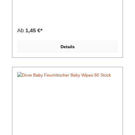
sodass sie jetzt noch sanfter für alle sind. Unser
Johnson's Babypuder absorbiert sanft
überschüssige Feuchtigkeit, um die Haut des Babys
angenehm trocken zu halten und sich den ganzen
Tag gesund zu fühlen. Mit einem sauberen,
klassischen Duft, gleitet diese Babypuder Formel
Ab
1,45 €*
über die Haut Ihres Babys und hinterlässt ein zartes
weiches Gefühl. Großartig für Kinder und
Erwachsene und Johnson's Baby Powder Talkum
Details
Soft Skin Care Protect Flaschen.Hersteller-Nr: EAN:
3574661458748Gewicht: 200 g Abmessungen: 150
mm x 61 mm x 46 mm