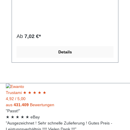
zu 1.000 x wieder aufgeladen werden. Durch die
mehrmalige Nutzungsmöglichkeit helfen Sie mit, die
Umwelt zu schonen sowie Kosten zu sparen.
Speziell Anwender, die Geräte mit
überdurchschnittlich hohem Stromverbrauch nutzen
(Musikplayer oder Digital Kameras), können sich an
einem längerem Musikgenuss bzw. mehr Bildern
Ab
7,02 €*
erfreuen.Hersteller-Nr: EAN:
4260033151551Spannung: 1,2 V Inhalt: 1x 2er
Blister Verpackungsabmessungen: 117 mm x 90 mm
Details
x 27 mm Verpackungsgewicht: 124 g Ummantelung:
Aluminium / PVC Kapazität: 2500mAh
Elektrochemisches System: Nickel-Metall Hydrid
Trust
ami
★
★
★
★
★
4,92
/
5,00
aus
431.409
Bewertungen
"Passt!"
★
★
★
★
★
eBay
"Ausgezeichnet ! Sehr schnelle Zulieferung ! Gutes Preis -
Leistungsverhältnis !!!! Vielen Dank !!!"