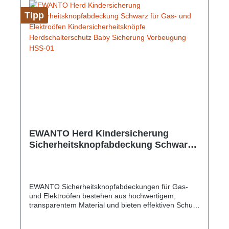
Installation Keine Beschädigung von Möbeln Kann
Tipp
dazu beitragen, Unfälle und Verletzungen von
Kindern vorzubeugen Für rechte Winkel,
Schiebetüren, Schwingtüren, Schubladen etc Läßt
sich rückstandslos entfernen Abmessungen: 188
mm x 35 mm x 12 mm Farbe: Weiß Gewicht: 21 g
EWANTO Herd Kindersicherung
Sicherheitsknopfabdeckung Schwarz
für Gas- und Elektroöfen
Kindersicherheitsknöpfe
Herdschalterschutz Baby Sicherung
EWANTO Sicherheitsknopfabdeckungen für Gas-
Vorbeugung HSS-01
und Elektroöfen bestehen aus hochwertigem,
transparentem Material und bieten effektiven Schutz
und eine verlässliche Sicherung vor versehentlicher
Berührung. Der Herdschalterschutz kann dazu