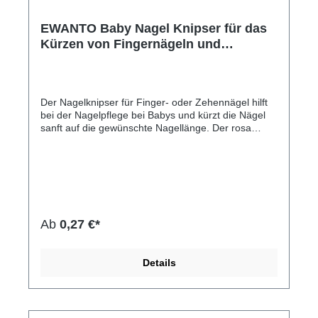
EWANTO Baby Nagel Knipser für das
Kürzen von Fingernägeln und
Zehennägeln bei Babys sichere
Bedienung Farbe rosa Nagelknipser
mit 51 mm Länge HH-24
Der Nagelknipser für Finger- oder Zehennägel hilft
bei der Nagelpflege bei Babys und kürzt die Nägel
sanft auf die gewünschte Nagellänge. Der rosa
Knipser entfaltet seine Funktion durch das Öffnen
der Spange, welche gleichzeitig als Hebel dient. Mit
der runden Form und einer handlichen Länge von
51 mm ist er in der Anwendung speziell für die
Nagelpflege bei Babys geeignet. Durch die Form ist
mehr Sicherheit geboten und die Schneideflächen
sind seitlich teilweise geschlossen, was dem
Ab
0,27 €*
Wegspringen der abgeschnittenen Enden
vorbeugt.Hersteller-Nr: EAN: 4099949001786Inhalt
pro Packung: 1 Nagelknipser Größe des Nagel
Details
Knipser 51 mm x 33 mm x 14 mm Schneidefläche: 8
mm Farbe: rosa