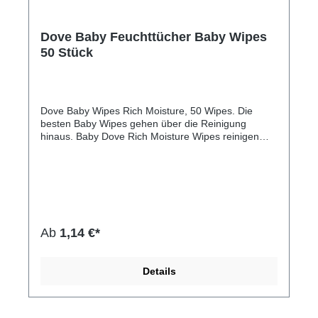
Dove Baby Feuchttücher Baby Wipes
50 Stück
Dove Baby Wipes Rich Moisture, 50 Wipes. Die
besten Baby Wipes gehen über die Reinigung
hinaus. Baby Dove Rich Moisture Wipes reinigen
und befeuchten die empfindliche Haut Ihres Kindes
sanft. Pflegen Sie Ihr Baby mit diesen
hypoallergenen und alkoholfreien Babytüchern.
Sofort feuchtigkeitsspendend und so sanft wie
Wasser. Babys verursachen eine Menge Schmutz,
daher ist es wichtig, sie leicht sauber zu halten. Wir
glauben, dass die besten Babytücher beim Reinigen
Ab
1,14 €*
sofort Feuchtigkeit spenden. Baby Dove Rich
Moisture Wipes entfernen effektiv Unreinheiten und
befeuchten sofort die empfindliche Haut des Babys
Details
Sie sind so sanft wie Wasser und können überall
verwendet werden zum Reinigen empfindlicher
Hände, Gesichter und Unterteile. Unsere Baby Dove
Babytücher machen die empfindliche Haut Ihres