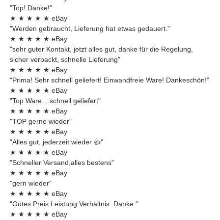
"Top! Danke!"
★
★
★
★
★
eBay
"Werden gebraucht, Lieferung hat etwas gedauert."
★
★
★
★
★
eBay
"sehr guter Kontakt, jetzt alles gut, danke für die Regelung,
sicher verpackt, schnelle Lieferung"
★
★
★
★
★
eBay
"Prima! Sehr schnell geliefert! Einwandfreie Ware! Dankeschön!"
★
★
★
★
★
eBay
"Top Ware....schnell geliefert"
★
★
★
★
★
eBay
"TOP gerne wieder"
★
★
★
★
★
eBay
"Alles gut, jederzeit wieder 👍"
★
★
★
★
★
eBay
"Schneller Versand,alles bestens"
★
★
★
★
★
eBay
"gern wieder"
★
★
★
★
★
eBay
"Gutes Preis Leistung Verhältnis. Danke."
★
★
★
★
★
eBay