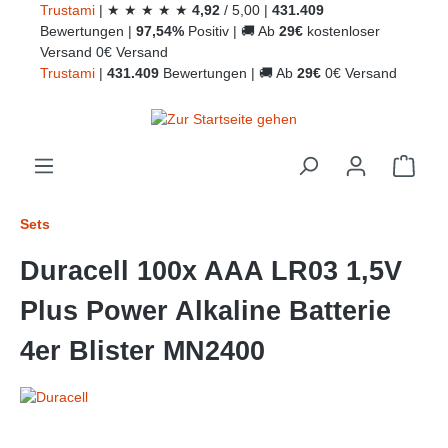
Trust
ami
|
★
★
★
★
★
4,92
/
5,00
|
431.409
alt springen
Bewertungen
|
97,54%
Positiv
|
🚚
Ab
29€
kostenloser
Versand
0€ Versand
Trust
ami
|
431.409
Bewertungen
|
🚚
Ab
29€
0€ Versand
Ware
Sets
Duracell 100x AAA LR03 1,5V
Plus Power Alkaline Batterie
4er Blister MN2400