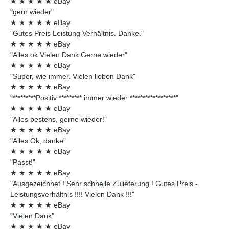
★
★
★
★
★
eBay
"gern wieder"
★
★
★
★
★
eBay
"Gutes Preis Leistung Verhältnis. Danke."
★
★
★
★
★
eBay
"Alles ok Vielen Dank Gerne wieder"
★
★
★
★
★
eBay
"Super, wie immer. Vielen lieben Dank"
★
★
★
★
★
eBay
"*********Positiv ********* immer wieder ******************"
★
★
★
★
★
eBay
"Alles bestens, gerne wieder!"
★
★
★
★
★
eBay
"Alles Ok, danke"
★
★
★
★
★
eBay
"Passt!"
★
★
★
★
★
eBay
"Ausgezeichnet ! Sehr schnelle Zulieferung ! Gutes Preis -
Leistungsverhältnis !!!! Vielen Dank !!!"
★
★
★
★
★
eBay
"Vielen Dank"
★
★
★
★
★
eBay