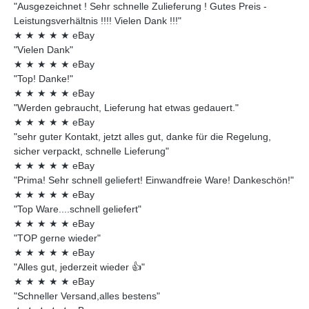
"Ausgezeichnet ! Sehr schnelle Zulieferung ! Gutes Preis -
Leistungsverhältnis !!!! Vielen Dank !!!"
★
★
★
★
★
eBay
"Vielen Dank"
★
★
★
★
★
eBay
"Top! Danke!"
★
★
★
★
★
eBay
"Werden gebraucht, Lieferung hat etwas gedauert."
★
★
★
★
★
eBay
"sehr guter Kontakt, jetzt alles gut, danke für die Regelung,
sicher verpackt, schnelle Lieferung"
★
★
★
★
★
eBay
"Prima! Sehr schnell geliefert! Einwandfreie Ware! Dankeschön!"
★
★
★
★
★
eBay
"Top Ware....schnell geliefert"
★
★
★
★
★
eBay
"TOP gerne wieder"
★
★
★
★
★
eBay
"Alles gut, jederzeit wieder 👍"
★
★
★
★
★
eBay
"Schneller Versand,alles bestens"