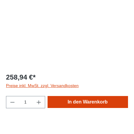
Bildergalerie überspringen
258,94 €*
Preise inkl. MwSt. zzgl. Versandkosten
Produkt Anzahl: Gib den gewünschten Wert e
In den Warenkorb