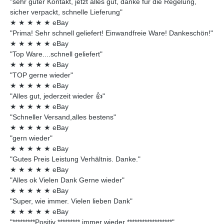
"sehr guter Kontakt, jetzt alles gut, danke für die Regelung,
sicher verpackt, schnelle Lieferung"
★
★
★
★
★
eBay
"Prima! Sehr schnell geliefert! Einwandfreie Ware! Dankeschön!"
★
★
★
★
★
eBay
"Top Ware....schnell geliefert"
★
★
★
★
★
eBay
"TOP gerne wieder"
★
★
★
★
★
eBay
"Alles gut, jederzeit wieder 👍"
★
★
★
★
★
eBay
"Schneller Versand,alles bestens"
★
★
★
★
★
eBay
"gern wieder"
★
★
★
★
★
eBay
"Gutes Preis Leistung Verhältnis. Danke."
★
★
★
★
★
eBay
"Alles ok Vielen Dank Gerne wieder"
★
★
★
★
★
eBay
"Super, wie immer. Vielen lieben Dank"
★
★
★
★
★
eBay
"*********Positiv ********* immer wieder ******************"