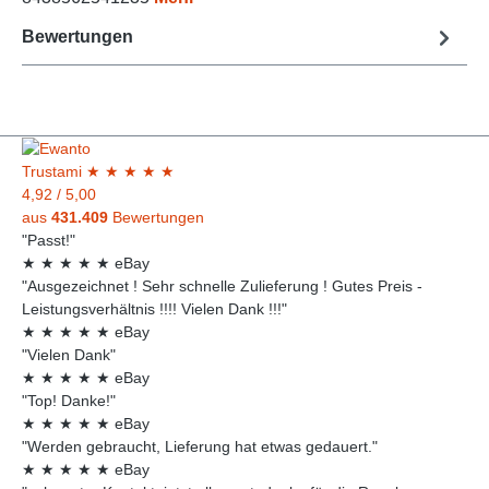
Bewertungen
Trust
ami
★
★
★
★
★
4,92
/
5,00
aus
431.409
Bewertungen
"Passt!"
★
★
★
★
★
eBay
"Ausgezeichnet ! Sehr schnelle Zulieferung ! Gutes Preis -
Leistungsverhältnis !!!! Vielen Dank !!!"
★
★
★
★
★
eBay
"Vielen Dank"
★
★
★
★
★
eBay
"Top! Danke!"
★
★
★
★
★
eBay
"Werden gebraucht, Lieferung hat etwas gedauert."
★
★
★
★
★
eBay