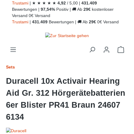
Trust
ami
|
★
★
★
★
★
4,92
/
5,00
|
431.409
alt springen
Bewertungen
|
97,54%
Positiv
|
🚚
Ab
29€
kostenloser
Versand
0€ Versand
Trust
ami
|
431.409
Bewertungen
|
🚚
Ab
29€
0€ Versand
Ware
Sets
Duracell 10x Activair Hearing
Aid Gr. 312 Hörgerätebatterien
6er Blister PR41 Braun 24607
6134