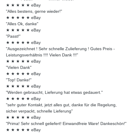
★
★
★
★
★
eBay
"Alles bestens, gerne wieder!"
★
★
★
★
★
eBay
"Alles Ok, danke"
★
★
★
★
★
eBay
"Passt!"
★
★
★
★
★
eBay
"Ausgezeichnet ! Sehr schnelle Zulieferung ! Gutes Preis -
Leistungsverhältnis !!!! Vielen Dank !!!"
★
★
★
★
★
eBay
"Vielen Dank"
★
★
★
★
★
eBay
"Top! Danke!"
★
★
★
★
★
eBay
"Werden gebraucht, Lieferung hat etwas gedauert."
★
★
★
★
★
eBay
"sehr guter Kontakt, jetzt alles gut, danke für die Regelung,
sicher verpackt, schnelle Lieferung"
★
★
★
★
★
eBay
"Prima! Sehr schnell geliefert! Einwandfreie Ware! Dankeschön!"
★
★
★
★
★
eBay