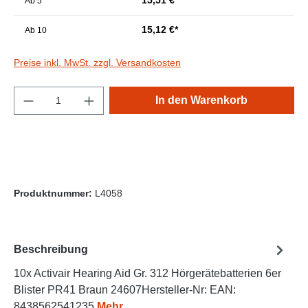
Ab
5
15,12 €*
Ab
10
Preise inkl. MwSt. zzgl. Versandkosten
Produkt Anzahl: Gib den gewünschten Wert e
In den Warenkorb
Produktnummer:
L4058
Beschreibung
10x Activair Hearing Aid Gr. 312 Hörgerätebatterien 6er
Blister PR41 Braun 24607Hersteller-Nr: EAN:
8438562541235
Mehr