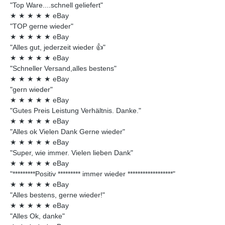
"Top Ware....schnell geliefert"
★
★
★
★
★
eBay
"TOP gerne wieder"
★
★
★
★
★
eBay
"Alles gut, jederzeit wieder 👍"
★
★
★
★
★
eBay
"Schneller Versand,alles bestens"
★
★
★
★
★
eBay
"gern wieder"
★
★
★
★
★
eBay
"Gutes Preis Leistung Verhältnis. Danke."
★
★
★
★
★
eBay
"Alles ok Vielen Dank Gerne wieder"
★
★
★
★
★
eBay
"Super, wie immer. Vielen lieben Dank"
★
★
★
★
★
eBay
"*********Positiv ********* immer wieder ******************"
★
★
★
★
★
eBay
"Alles bestens, gerne wieder!"
★
★
★
★
★
eBay
"Alles Ok, danke"