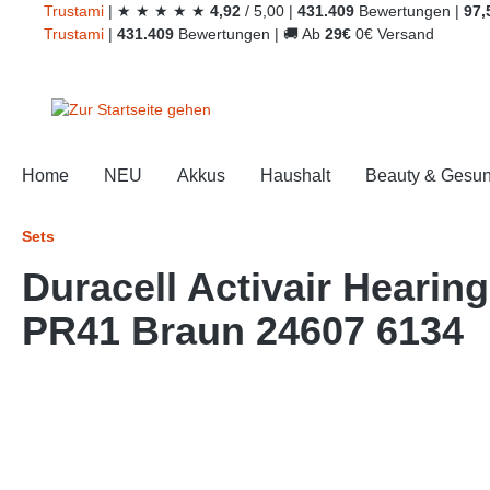
Trust
ami
|
★
★
★
★
★
4,92
/
5,00
|
431.409
Bewertungen
|
97,
springen
Zur Hauptnavigation springen
Trust
ami
|
431.409
Bewertungen
|
🚚
Ab
29€
0€ Versand
Home
NEU
Akkus
Haushalt
Beauty & Gesun
Sets
Duracell Activair Hearing
PR41 Braun 24607 6134
Bildergalerie überspringen