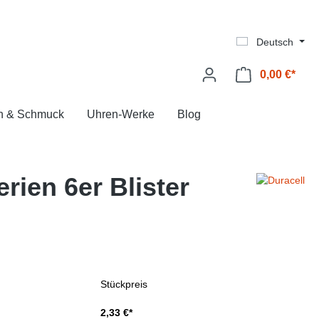
Deutsch
0,00 €*
Ware
n & Schmuck
Uhren-Werke
Blog
rien 6er Blister
Stückpreis
2,33 €*