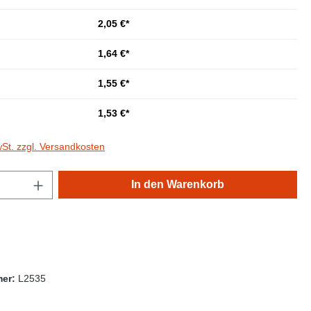
2,05 €*
1,64 €*
1,55 €*
1,53 €*
wSt. zzgl. Versandkosten
Anzahl: Gib den gewünschten Wert ein oder
In den Warenkorb
mer:
L2535