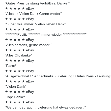
"Gutes Preis Leistung Verhältnis. Danke."
★
★
★
★
★
eBay
"Alles ok Vielen Dank Gerne wieder"
★
★
★
★
★
eBay
"Super, wie immer. Vielen lieben Dank"
★
★
★
★
★
eBay
"*********Positiv ********* immer wieder ******************"
★
★
★
★
★
eBay
"Alles bestens, gerne wieder!"
★
★
★
★
★
eBay
"Alles Ok, danke"
★
★
★
★
★
eBay
"Passt!"
★
★
★
★
★
eBay
"Ausgezeichnet ! Sehr schnelle Zulieferung ! Gutes Preis - Leistungsv
★
★
★
★
★
eBay
"Vielen Dank"
★
★
★
★
★
eBay
"Top! Danke!"
★
★
★
★
★
eBay
"Werden gebraucht, Lieferung hat etwas gedauert."