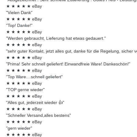
★
★
★
★
★
eBay
"Vielen Dank"
★
★
★
★
★
eBay
"Top! Danke!"
★
★
★
★
★
eBay
"Werden gebraucht, Lieferung hat etwas gedauert."
★
★
★
★
★
eBay
"sehr guter Kontakt, jetzt alles gut, danke für die Regelung, sicher 
★
★
★
★
★
eBay
"Prima! Sehr schnell geliefert! Einwandfreie Ware! Dankeschön!"
★
★
★
★
★
eBay
"Top Ware....schnell geliefert"
★
★
★
★
★
eBay
"TOP gerne wieder"
★
★
★
★
★
eBay
"Alles gut, jederzeit wieder 👍"
★
★
★
★
★
eBay
"Schneller Versand,alles bestens"
★
★
★
★
★
eBay
"gern wieder"
★
★
★
★
★
eBay