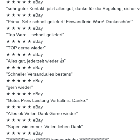
★
★
★
★
★
eBay
"sehr guter Kontakt, jetzt alles gut, danke für die Regelung, sicher 
★
★
★
★
★
eBay
"Prima! Sehr schnell geliefert! Einwandfreie Ware! Dankeschön!"
★
★
★
★
★
eBay
"Top Ware....schnell geliefert"
★
★
★
★
★
eBay
"TOP gerne wieder"
★
★
★
★
★
eBay
"Alles gut, jederzeit wieder 👍"
★
★
★
★
★
eBay
"Schneller Versand,alles bestens"
★
★
★
★
★
eBay
"gern wieder"
★
★
★
★
★
eBay
"Gutes Preis Leistung Verhältnis. Danke."
★
★
★
★
★
eBay
"Alles ok Vielen Dank Gerne wieder"
★
★
★
★
★
eBay
"Super, wie immer. Vielen lieben Dank"
★
★
★
★
★
eBay
"*********Positiv ********* immer wieder ******************"