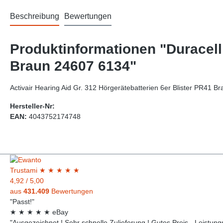
Beschreibung
Bewertungen
Produktinformationen "Duracell 
Braun 24607 6134"
Activair Hearing Aid Gr. 312 Hörgerätebatterien 6er Blister PR41 B
Hersteller-Nr:
EAN:
4043752174748
Trust
ami
★
★
★
★
★
4,92
/
5,00
aus
431.409
Bewertungen
"Passt!"
★
★
★
★
★
eBay
"Ausgezeichnet ! Sehr schnelle Zulieferung ! Gutes Preis - Leistungsv