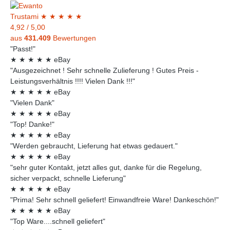
Trust
ami
★
★
★
★
★
4,92
/
5,00
aus
431.409
Bewertungen
"Passt!"
★
★
★
★
★
eBay
"Ausgezeichnet ! Sehr schnelle Zulieferung ! Gutes Preis -
Leistungsverhältnis !!!! Vielen Dank !!!"
★
★
★
★
★
eBay
"Vielen Dank"
★
★
★
★
★
eBay
"Top! Danke!"
★
★
★
★
★
eBay
"Werden gebraucht, Lieferung hat etwas gedauert."
★
★
★
★
★
eBay
"sehr guter Kontakt, jetzt alles gut, danke für die Regelung,
sicher verpackt, schnelle Lieferung"
★
★
★
★
★
eBay
"Prima! Sehr schnell geliefert! Einwandfreie Ware! Dankeschön!"
★
★
★
★
★
eBay
"Top Ware....schnell geliefert"