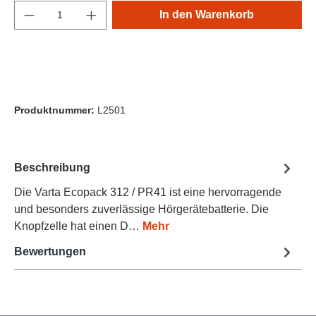
Produkt Anzahl: Gib den gewünschten Wert e
In den Warenkorb
Produktnummer:
L2501
Beschreibung
Die Varta Ecopack 312 / PR41 ist eine hervorragende
und besonders zuverlässige Hörgerätebatterie. Die
Knopfzelle hat einen D…
Mehr
Bewertungen