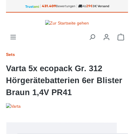
🚚
alt springen
431.409
29€
|
Bewertungen
|
Ab
0€ Versand
Trust
ami
Ware
Sets
Varta 5x ecopack Gr. 312
Hörgerätebatterien 6er Blister
Braun 1,4V PR41
Bildergalerie überspringen