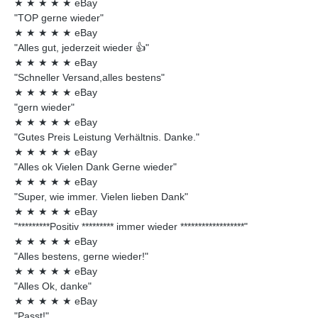
★
★
★
★
★
eBay
"TOP gerne wieder"
★
★
★
★
★
eBay
"Alles gut, jederzeit wieder 👍"
★
★
★
★
★
eBay
"Schneller Versand,alles bestens"
★
★
★
★
★
eBay
"gern wieder"
★
★
★
★
★
eBay
"Gutes Preis Leistung Verhältnis. Danke."
★
★
★
★
★
eBay
"Alles ok Vielen Dank Gerne wieder"
★
★
★
★
★
eBay
"Super, wie immer. Vielen lieben Dank"
★
★
★
★
★
eBay
"*********Positiv ********* immer wieder ******************"
★
★
★
★
★
eBay
"Alles bestens, gerne wieder!"
★
★
★
★
★
eBay
"Alles Ok, danke"
★
★
★
★
★
eBay
"Passt!"