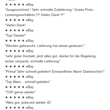
★
★
★
★
★
eBay
"Ausgezeichnet ! Sehr schnelle Zulieferung ! Gutes Preis -
Leistungsverhältnis !!!! Vielen Dank !!!"
★
★
★
★
★
eBay
"Vielen Dank"
★
★
★
★
★
eBay
"Top! Danke!"
★
★
★
★
★
eBay
"Werden gebraucht, Lieferung hat etwas gedauert."
★
★
★
★
★
eBay
"sehr guter Kontakt, jetzt alles gut, danke für die Regelung,
sicher verpackt, schnelle Lieferung"
★
★
★
★
★
eBay
"Prima! Sehr schnell geliefert! Einwandfreie Ware! Dankeschön!"
★
★
★
★
★
eBay
"Top Ware....schnell geliefert"
★
★
★
★
★
eBay
"TOP gerne wieder"
★
★
★
★
★
eBay
"Alles gut, jederzeit wieder 👍"
★
★
★
★
★
eBay