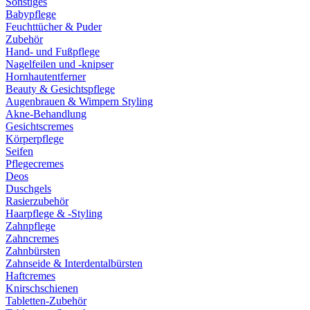
Sonstiges
Babypflege
Feuchttücher & Puder
Zubehör
Hand- und Fußpflege
Nagelfeilen und -knipser
Hornhautentferner
Beauty & Gesichtspflege
Augenbrauen & Wimpern Styling
Akne-Behandlung
Gesichtscremes
Körperpflege
Seifen
Pflegecremes
Deos
Duschgels
Rasierzubehör
Haarpflege & -Styling
Zahnpflege
Zahncremes
Zahnbürsten
Zahnseide & Interdentalbürsten
Haftcremes
Knirschschienen
Tabletten-Zubehör