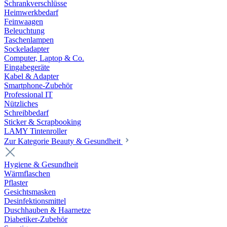
Schrankverschlüsse
Heimwerkbedarf
Feinwaagen
Beleuchtung
Taschenlampen
Sockeladapter
Computer, Laptop & Co.
Eingabegeräte
Kabel & Adapter
Smartphone-Zubehör
Professional IT
Nützliches
Schreibbedarf
Sticker & Scrapbooking
LAMY Tintenroller
Zur Kategorie Beauty & Gesundheit
Hygiene & Gesundheit
Wärmflaschen
Pflaster
Gesichtsmasken
Desinfektionsmittel
Duschhauben & Haarnetze
Diabetiker-Zubehör