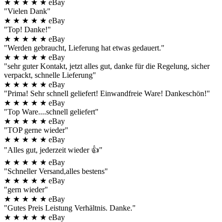
★
★
★
★
★
eBay
"Vielen Dank"
★
★
★
★
★
eBay
"Top! Danke!"
★
★
★
★
★
eBay
"Werden gebraucht, Lieferung hat etwas gedauert."
★
★
★
★
★
eBay
"sehr guter Kontakt, jetzt alles gut, danke für die Regelung, sicher
verpackt, schnelle Lieferung"
★
★
★
★
★
eBay
"Prima! Sehr schnell geliefert! Einwandfreie Ware! Dankeschön!"
★
★
★
★
★
eBay
"Top Ware....schnell geliefert"
★
★
★
★
★
eBay
"TOP gerne wieder"
★
★
★
★
★
eBay
"Alles gut, jederzeit wieder 👍"
★
★
★
★
★
eBay
"Schneller Versand,alles bestens"
★
★
★
★
★
eBay
"gern wieder"
★
★
★
★
★
eBay
"Gutes Preis Leistung Verhältnis. Danke."
★
★
★
★
★
eBay