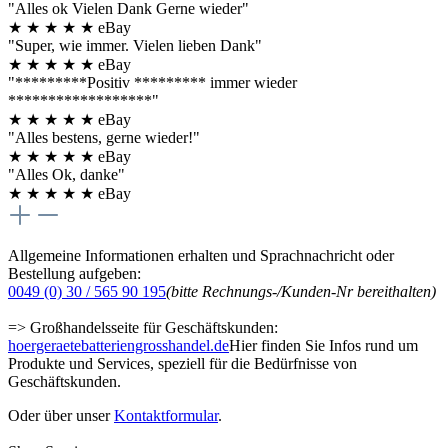
"Alles ok Vielen Dank Gerne wieder"
★
★
★
★
★
eBay
"Super, wie immer. Vielen lieben Dank"
★
★
★
★
★
eBay
"*********Positiv ********* immer wieder
******************"
★
★
★
★
★
eBay
"Alles bestens, gerne wieder!"
★
★
★
★
★
eBay
"Alles Ok, danke"
★
★
★
★
★
eBay
Allgemeine Informationen erhalten und Sprachnachricht oder
Bestellung aufgeben:
0049 (0) 30 / 565 90 195
(bitte Rechnungs-/Kunden-Nr bereithalten)
=> Großhandelsseite für Geschäftskunden:
hoergeraetebatteriengrosshandel.de
Hier finden Sie Infos rund um
Produkte und Services, speziell für die Bedürfnisse von
Geschäftskunden.
Oder über unser
Kontaktformular
.