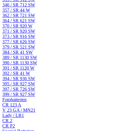
346 / SR 712 SW
357 / SR 44 W
362 / SR 721 SW
364 / SR 621 SW
370 / SR 920 W
371 / SR 920 SW
373 / SR 916 SW
377 / SR 626 SW
379 / SR 521 SW
384 / SR 41 SW
389 / SR 1130 SW
390 / SR 1130 SW
391 / SR 1120 W
392 / SR 41 W
394 / SR 936 SW
395 / SR 927 SW
397 / SR 726 SW
399 / SR 927 SW
Fotobatterien
CR 123 A
V 23 GA / MN21
Lady / LR1
CR 2
CR P2