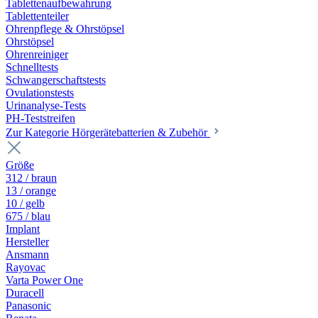
Tablettenaufbewahrung
Tablettenteiler
Ohrenpflege & Ohrstöpsel
Ohrstöpsel
Ohrenreiniger
Schnelltests
Schwangerschaftstests
Ovulationstests
Urinanalyse-Tests
PH-Teststreifen
Zur Kategorie Hörgerätebatterien & Zubehör
Größe
312 / braun
13 / orange
10 / gelb
675 / blau
Implant
Hersteller
Ansmann
Rayovac
Varta Power One
Duracell
Panasonic