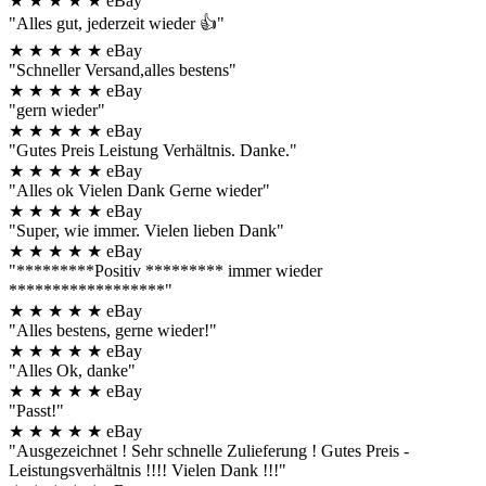
★
★
★
★
★
eBay
"Alles gut, jederzeit wieder 👍"
★
★
★
★
★
eBay
"Schneller Versand,alles bestens"
★
★
★
★
★
eBay
"gern wieder"
★
★
★
★
★
eBay
"Gutes Preis Leistung Verhältnis. Danke."
★
★
★
★
★
eBay
"Alles ok Vielen Dank Gerne wieder"
★
★
★
★
★
eBay
"Super, wie immer. Vielen lieben Dank"
★
★
★
★
★
eBay
"*********Positiv ********* immer wieder
******************"
★
★
★
★
★
eBay
"Alles bestens, gerne wieder!"
★
★
★
★
★
eBay
"Alles Ok, danke"
★
★
★
★
★
eBay
"Passt!"
★
★
★
★
★
eBay
"Ausgezeichnet ! Sehr schnelle Zulieferung ! Gutes Preis -
Leistungsverhältnis !!!! Vielen Dank !!!"