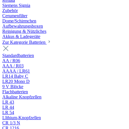
Renata
Siemens Signia
Zubehör
Cerumenfilter
Dome/Schirmchen
Aufbewahrungsboxen
Reinigung & Nützliches
Akkus & Ladegeräte
Zur Kategorie Batterien
Standardbatterien
AA / R06
AAA / R03
AAAA / LR61
LR14 Baby C
LR20 Mono D
9 V Blöcke
Flachbatterien
Alkaline Knopfzellen
LR 43
LR 44
LR 54
LIthium-Knopfzellen
CR 1/3 N
CR 1216