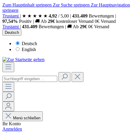
Zum Hauptinhalt springen
Zur Suche springen
Zur Hauptnavigation
springen
Trust
ami
|
★
★
★
★
★
4,92
/
5,00
|
431.409
Bewertungen
|
97,54%
Positiv
|
🚚
Ab
29€
kostenloser Versand
0€ Versand
Trust
ami
|
431.409
Bewertungen
|
🚚
Ab
29€
0€ Versand
Deutsch
Deutsch
English
Menü schließen
Ihr Konto
Anmelden