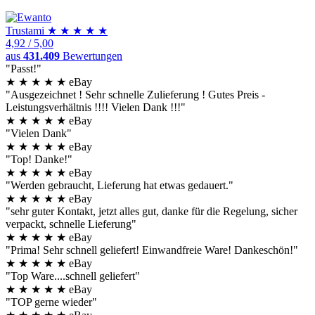
Trust
ami
★
★
★
★
★
4,92
/
5,00
aus
431.409
Bewertungen
"Passt!"
★
★
★
★
★
eBay
"Ausgezeichnet ! Sehr schnelle Zulieferung ! Gutes Preis -
Leistungsverhältnis !!!! Vielen Dank !!!"
★
★
★
★
★
eBay
"Vielen Dank"
★
★
★
★
★
eBay
"Top! Danke!"
★
★
★
★
★
eBay
"Werden gebraucht, Lieferung hat etwas gedauert."
★
★
★
★
★
eBay
"sehr guter Kontakt, jetzt alles gut, danke für die Regelung, sicher
verpackt, schnelle Lieferung"
★
★
★
★
★
eBay
"Prima! Sehr schnell geliefert! Einwandfreie Ware! Dankeschön!"
★
★
★
★
★
eBay
"Top Ware....schnell geliefert"
★
★
★
★
★
eBay
"TOP gerne wieder"