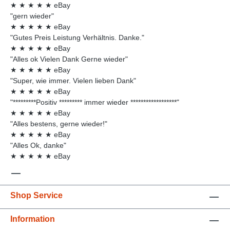
★
★
★
★
★
eBay
"gern wieder"
★
★
★
★
★
eBay
"Gutes Preis Leistung Verhältnis. Danke."
★
★
★
★
★
eBay
"Alles ok Vielen Dank Gerne wieder"
★
★
★
★
★
eBay
"Super, wie immer. Vielen lieben Dank"
★
★
★
★
★
eBay
"*********Positiv ********* immer wieder ******************"
★
★
★
★
★
eBay
"Alles bestens, gerne wieder!"
★
★
★
★
★
eBay
"Alles Ok, danke"
★
★
★
★
★
eBay
Shop Service
Information