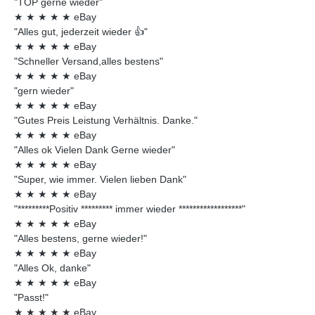
"TOP gerne wieder"
★
★
★
★
★
eBay
"Alles gut, jederzeit wieder 👍"
★
★
★
★
★
eBay
"Schneller Versand,alles bestens"
★
★
★
★
★
eBay
"gern wieder"
★
★
★
★
★
eBay
"Gutes Preis Leistung Verhältnis. Danke."
★
★
★
★
★
eBay
"Alles ok Vielen Dank Gerne wieder"
★
★
★
★
★
eBay
"Super, wie immer. Vielen lieben Dank"
★
★
★
★
★
eBay
"*********Positiv ********* immer wieder ******************"
★
★
★
★
★
eBay
"Alles bestens, gerne wieder!"
★
★
★
★
★
eBay
"Alles Ok, danke"
★
★
★
★
★
eBay
"Passt!"
★
★
★
★
★
eBay