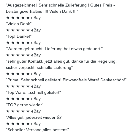
"Ausgezeichnet ! Sehr schnelle Zulieferung ! Gutes Preis -
Leistungsverhältnis !!!! Vielen Dank !!!"
★
★
★
★
★
eBay
"Vielen Dank"
★
★
★
★
★
eBay
"Top! Danke!"
★
★
★
★
★
eBay
"Werden gebraucht, Lieferung hat etwas gedauert."
★
★
★
★
★
eBay
"sehr guter Kontakt, jetzt alles gut, danke für die Regelung,
sicher verpackt, schnelle Lieferung"
★
★
★
★
★
eBay
"Prima! Sehr schnell geliefert! Einwandfreie Ware! Dankeschön!"
★
★
★
★
★
eBay
"Top Ware....schnell geliefert"
★
★
★
★
★
eBay
"TOP gerne wieder"
★
★
★
★
★
eBay
"Alles gut, jederzeit wieder 👍"
★
★
★
★
★
eBay
"Schneller Versand,alles bestens"