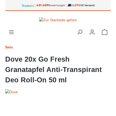
🚚
alt springen
431.409
29€
|
Bewertungen
|
Ab
0€ Versand
Trust
ami
Ware
Sets
Dove 20x Go Fresh
Granatapfel Anti-Transpirant
Deo Roll-On 50 ml
Bildergalerie überspringen