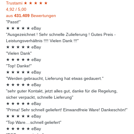
Trust
ami
★
★
★
★
★
4,92
/
5,00
aus
431.409
Bewertungen
"Passt!"
★
★
★
★
★
eBay
"Ausgezeichnet ! Sehr schnelle Zulieferung ! Gutes Preis -
Leistungsverhältnis !!!! Vielen Dank !!!"
★
★
★
★
★
eBay
"Vielen Dank"
★
★
★
★
★
eBay
"Top! Danke!"
★
★
★
★
★
eBay
"Werden gebraucht, Lieferung hat etwas gedauert."
★
★
★
★
★
eBay
"sehr guter Kontakt, jetzt alles gut, danke für die Regelung,
sicher verpackt, schnelle Lieferung"
★
★
★
★
★
eBay
"Prima! Sehr schnell geliefert! Einwandfreie Ware! Dankeschön!"
★
★
★
★
★
eBay
"Top Ware....schnell geliefert"
★
★
★
★
★
eBay