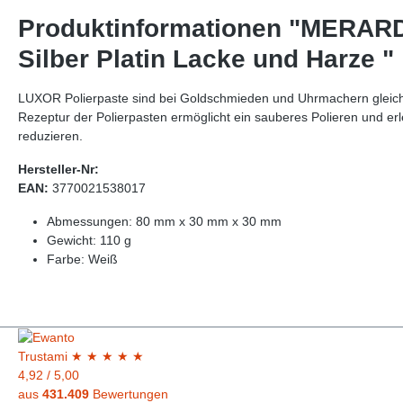
Produktinformationen "MERARD 1
Silber Platin Lacke und Harze "
LUXOR Polierpaste sind bei Goldschmieden und Uhrmachern gleicherm
Rezeptur der Polierpasten ermöglicht ein sauberes Polieren und erlei
reduzieren.
Hersteller-Nr:
EAN:
3770021538017
Abmessungen: 80 mm x 30 mm x 30 mm
Gewicht: 110 g
Farbe: Weiß
Trust
ami
★
★
★
★
★
4,92
/
5,00
aus
431.409
Bewertungen