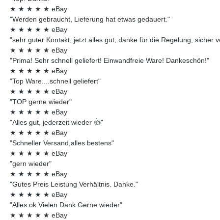
★
★
★
★
★
eBay
"Werden gebraucht, Lieferung hat etwas gedauert."
★
★
★
★
★
eBay
"sehr guter Kontakt, jetzt alles gut, danke für die Regelung, sicher 
★
★
★
★
★
eBay
"Prima! Sehr schnell geliefert! Einwandfreie Ware! Dankeschön!"
★
★
★
★
★
eBay
"Top Ware....schnell geliefert"
★
★
★
★
★
eBay
"TOP gerne wieder"
★
★
★
★
★
eBay
"Alles gut, jederzeit wieder 👍"
★
★
★
★
★
eBay
"Schneller Versand,alles bestens"
★
★
★
★
★
eBay
"gern wieder"
★
★
★
★
★
eBay
"Gutes Preis Leistung Verhältnis. Danke."
★
★
★
★
★
eBay
"Alles ok Vielen Dank Gerne wieder"
★
★
★
★
★
eBay