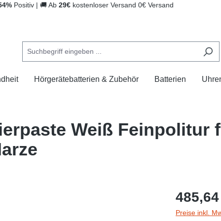
54%
Positiv
|
🚚
Ab
29€
kostenloser Versand
0€ Versand
dheit
Hörgerätebatterien & Zubehör
Batterien
Uhre
rpaste Weiß Feinpolitur fü
Harze
485,64
Preise inkl. M