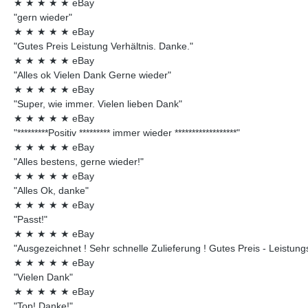
★
★
★
★
★
eBay
"gern wieder"
★
★
★
★
★
eBay
"Gutes Preis Leistung Verhältnis. Danke."
★
★
★
★
★
eBay
"Alles ok Vielen Dank Gerne wieder"
★
★
★
★
★
eBay
"Super, wie immer. Vielen lieben Dank"
★
★
★
★
★
eBay
"*********Positiv ********* immer wieder ******************"
★
★
★
★
★
eBay
"Alles bestens, gerne wieder!"
★
★
★
★
★
eBay
"Alles Ok, danke"
★
★
★
★
★
eBay
"Passt!"
★
★
★
★
★
eBay
"Ausgezeichnet ! Sehr schnelle Zulieferung ! Gutes Preis - Leistungsv
★
★
★
★
★
eBay
"Vielen Dank"
★
★
★
★
★
eBay
"Top! Danke!"