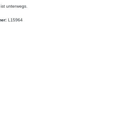
st unterwegs.
mer:
L15964