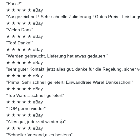
"Passt!"
★
★
★
★
★
eBay
"Ausgezeichnet ! Sehr schnelle Zulieferung ! Gutes Preis - Leistungsv
★
★
★
★
★
eBay
"Vielen Dank"
★
★
★
★
★
eBay
"Top! Danke!"
★
★
★
★
★
eBay
"Werden gebraucht, Lieferung hat etwas gedauert."
★
★
★
★
★
eBay
"sehr guter Kontakt, jetzt alles gut, danke für die Regelung, sicher 
★
★
★
★
★
eBay
"Prima! Sehr schnell geliefert! Einwandfreie Ware! Dankeschön!"
★
★
★
★
★
eBay
"Top Ware....schnell geliefert"
★
★
★
★
★
eBay
"TOP gerne wieder"
★
★
★
★
★
eBay
"Alles gut, jederzeit wieder 👍"
★
★
★
★
★
eBay
"Schneller Versand,alles bestens"