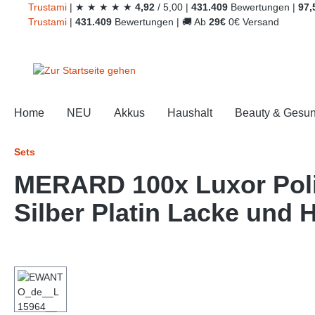
Trust
ami
|
★
★
★
★
★
4,92
/
5,00
|
431.409
Bewertungen
|
97,
springen
Zur Hauptnavigation springen
Trust
ami
|
431.409
Bewertungen
|
🚚
Ab
29€
0€ Versand
Home
NEU
Akkus
Haushalt
Beauty & Gesun
Sets
MERARD 100x Luxor Polie
Silber Platin Lacke und 
Bildergalerie überspringen