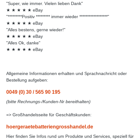
"Super, wie immer. Vielen lieben Dank"
★
★
★
★
★
eBay
"*********Positiv ********* immer wieder ******************"
★
★
★
★
★
eBay
"Alles bestens, gerne wieder!"
★
★
★
★
★
eBay
"Alles Ok, danke"
★
★
★
★
★
eBay
Allgemeine Informationen erhalten und Sprachnachricht oder
Bestellung aufgeben:
0049 (0) 30 / 565 90 195
(bitte Rechnungs-/Kunden-Nr bereithalten)
=> Großhandelsseite für Geschäftskunden:
hoergeraetebatteriengrosshandel.de
Hier finden Sie Infos rund um Produkte und Services, speziell für