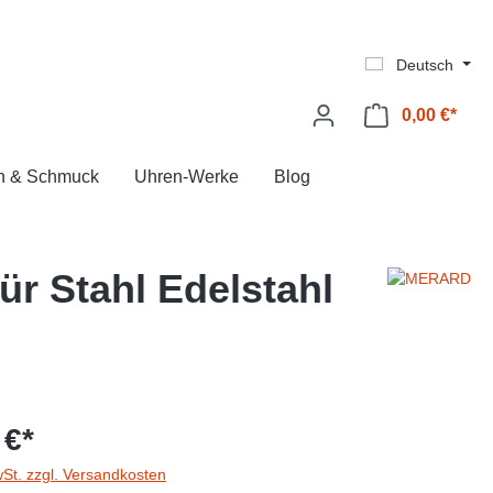
Deutsch
0,00 €*
Ware
n & Schmuck
Uhren-Werke
Blog
r Stahl Edelstahl
 €*
wSt. zzgl. Versandkosten