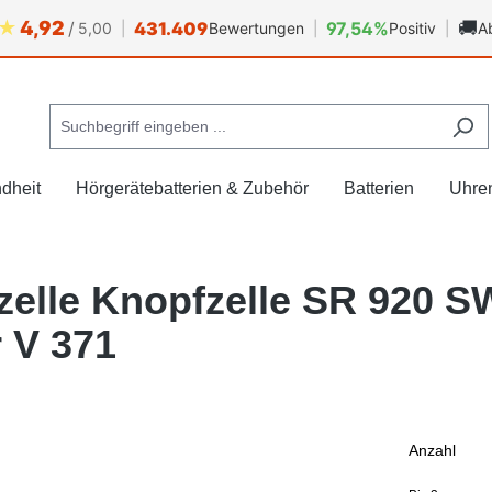
★
4,92
🚚
/
431.409
97,54%
5,00
|
Bewertungen
|
Positiv
|
A
dheit
Hörgerätebatterien & Zubehör
Batterien
Uhre
zelle Knopfzelle SR 920 S
r V 371
Anzahl