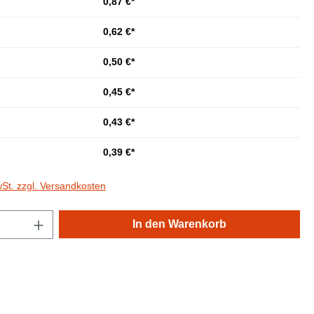
0,87 €*
0,62 €*
0,50 €*
0,45 €*
0,43 €*
0,39 €*
wSt. zzgl. Versandkosten
Anzahl: Gib den gewünschten Wert ein oder
In den Warenkorb