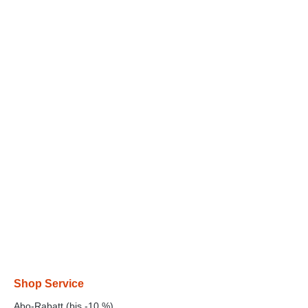
Shop Service
Abo-Rabatt (bis -10 %)