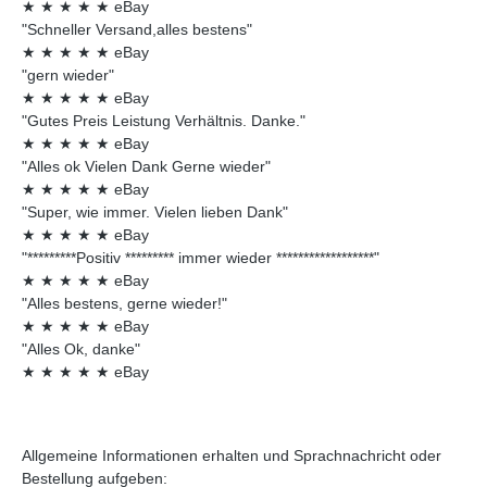
★
★
★
★
★
eBay
"Schneller Versand,alles bestens"
★
★
★
★
★
eBay
"gern wieder"
★
★
★
★
★
eBay
"Gutes Preis Leistung Verhältnis. Danke."
★
★
★
★
★
eBay
"Alles ok Vielen Dank Gerne wieder"
★
★
★
★
★
eBay
"Super, wie immer. Vielen lieben Dank"
★
★
★
★
★
eBay
"*********Positiv ********* immer wieder ******************"
★
★
★
★
★
eBay
"Alles bestens, gerne wieder!"
★
★
★
★
★
eBay
"Alles Ok, danke"
★
★
★
★
★
eBay
Allgemeine Informationen erhalten und Sprachnachricht oder
Bestellung aufgeben: