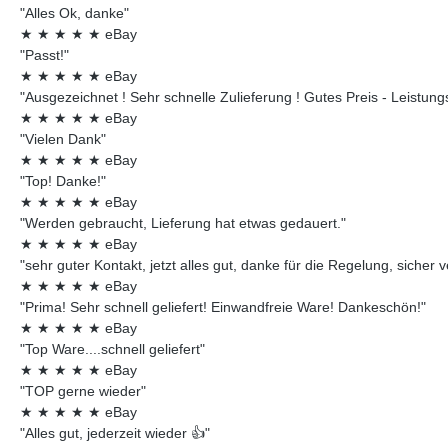
"Alles Ok, danke"
★
★
★
★
★
eBay
"Passt!"
★
★
★
★
★
eBay
"Ausgezeichnet ! Sehr schnelle Zulieferung ! Gutes Preis - Leistungsv
★
★
★
★
★
eBay
"Vielen Dank"
★
★
★
★
★
eBay
"Top! Danke!"
★
★
★
★
★
eBay
"Werden gebraucht, Lieferung hat etwas gedauert."
★
★
★
★
★
eBay
"sehr guter Kontakt, jetzt alles gut, danke für die Regelung, sicher 
★
★
★
★
★
eBay
"Prima! Sehr schnell geliefert! Einwandfreie Ware! Dankeschön!"
★
★
★
★
★
eBay
"Top Ware....schnell geliefert"
★
★
★
★
★
eBay
"TOP gerne wieder"
★
★
★
★
★
eBay
"Alles gut, jederzeit wieder 👍"