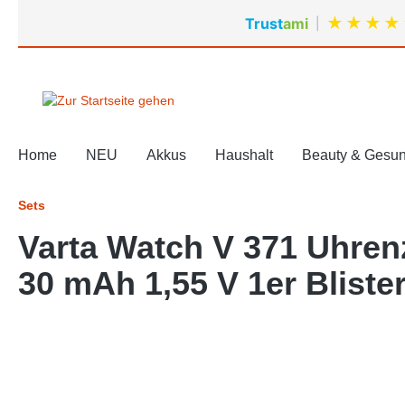
springen
Zur Hauptnavigation springen
★
★
★
★
Trust
ami
|
Home
NEU
Akkus
Haushalt
Beauty & Gesun
Sets
Varta Watch V 371 Uhren
30 mAh 1,55 V 1er Bliste
Bildergalerie überspringen