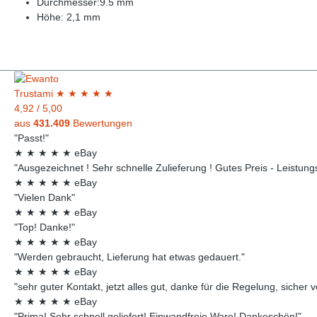
Durchmesser:9.5 mm
Höhe: 2,1 mm
Trust
ami
★
★
★
★
★
4,92
/
5,00
aus
431.409
Bewertungen
"Passt!"
★
★
★
★
★
eBay
"Ausgezeichnet ! Sehr schnelle Zulieferung ! Gutes Preis - Leistungsv
★
★
★
★
★
eBay
"Vielen Dank"
★
★
★
★
★
eBay
"Top! Danke!"
★
★
★
★
★
eBay
"Werden gebraucht, Lieferung hat etwas gedauert."
★
★
★
★
★
eBay
"sehr guter Kontakt, jetzt alles gut, danke für die Regelung, sicher 
★
★
★
★
★
eBay
"Prima! Sehr schnell geliefert! Einwandfreie Ware! Dankeschön!"