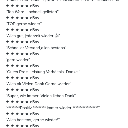
★
★
★
★
★
eBay
"Top Ware....schnell geliefert"
★
★
★
★
★
eBay
"TOP gerne wieder"
★
★
★
★
★
eBay
"Alles gut, jederzeit wieder 👍"
★
★
★
★
★
eBay
"Schneller Versand,alles bestens"
★
★
★
★
★
eBay
"gern wieder"
★
★
★
★
★
eBay
"Gutes Preis Leistung Verhältnis. Danke."
★
★
★
★
★
eBay
"Alles ok Vielen Dank Gerne wieder"
★
★
★
★
★
eBay
"Super, wie immer. Vielen lieben Dank"
★
★
★
★
★
eBay
"*********Positiv ********* immer wieder ******************"
★
★
★
★
★
eBay
"Alles bestens, gerne wieder!"
★
★
★
★
★
eBay