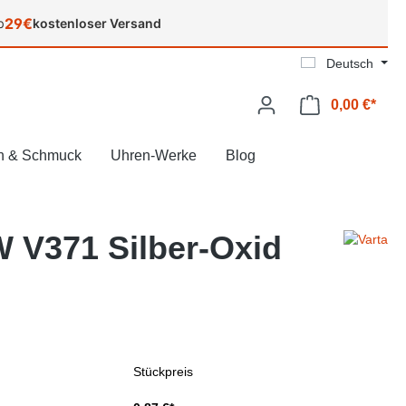
29€
b
kostenloser Versand
Deutsch
0,00 €*
Ware
n & Schmuck
Uhren-Werke
Blog
W V371 Silber-Oxid
Stückpreis