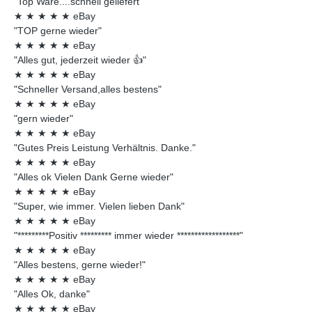
"Top Ware....schnell geliefert"
★
★
★
★
★
eBay
"TOP gerne wieder"
★
★
★
★
★
eBay
"Alles gut, jederzeit wieder 👍"
★
★
★
★
★
eBay
"Schneller Versand,alles bestens"
★
★
★
★
★
eBay
"gern wieder"
★
★
★
★
★
eBay
"Gutes Preis Leistung Verhältnis. Danke."
★
★
★
★
★
eBay
"Alles ok Vielen Dank Gerne wieder"
★
★
★
★
★
eBay
"Super, wie immer. Vielen lieben Dank"
★
★
★
★
★
eBay
"*********Positiv ********* immer wieder ******************"
★
★
★
★
★
eBay
"Alles bestens, gerne wieder!"
★
★
★
★
★
eBay
"Alles Ok, danke"
★
★
★
★
★
eBay