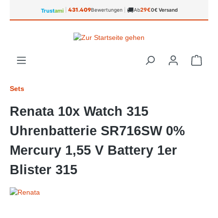
🚚
alt springen
431.409
29€
|
Bewertungen
|
Ab
0€ Versand
Trust
ami
Ware
Sets
Renata 10x Watch 315
Uhrenbatterie SR716SW 0%
Mercury 1,55 V Battery 1er
Blister 315