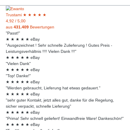
Trust
ami
★
★
★
★
★
4,92
/
5,00
aus
431.409
Bewertungen
"Passt!"
★
★
★
★
★
eBay
"Ausgezeichnet ! Sehr schnelle Zulieferung ! Gutes Preis -
Leistungsverhältnis !!!! Vielen Dank !!!"
★
★
★
★
★
eBay
"Vielen Dank"
★
★
★
★
★
eBay
"Top! Danke!"
★
★
★
★
★
eBay
"Werden gebraucht, Lieferung hat etwas gedauert."
★
★
★
★
★
eBay
"sehr guter Kontakt, jetzt alles gut, danke für die Regelung,
sicher verpackt, schnelle Lieferung"
★
★
★
★
★
eBay
"Prima! Sehr schnell geliefert! Einwandfreie Ware! Dankeschön!"
★
★
★
★
★
eBay