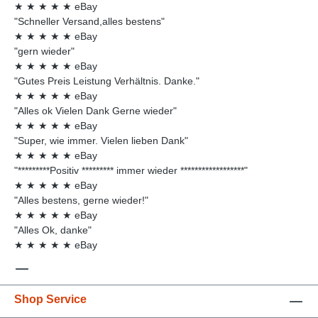
★
★
★
★
★
eBay
"Schneller Versand,alles bestens"
★
★
★
★
★
eBay
"gern wieder"
★
★
★
★
★
eBay
"Gutes Preis Leistung Verhältnis. Danke."
★
★
★
★
★
eBay
"Alles ok Vielen Dank Gerne wieder"
★
★
★
★
★
eBay
"Super, wie immer. Vielen lieben Dank"
★
★
★
★
★
eBay
"*********Positiv ********* immer wieder ******************"
★
★
★
★
★
eBay
"Alles bestens, gerne wieder!"
★
★
★
★
★
eBay
"Alles Ok, danke"
★
★
★
★
★
eBay
Shop Service