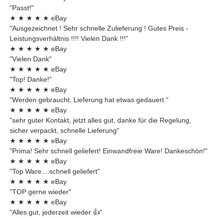
"Passt!"
★
★
★
★
★
eBay
"Ausgezeichnet ! Sehr schnelle Zulieferung ! Gutes Preis -
Leistungsverhältnis !!!! Vielen Dank !!!"
★
★
★
★
★
eBay
"Vielen Dank"
★
★
★
★
★
eBay
"Top! Danke!"
★
★
★
★
★
eBay
"Werden gebraucht, Lieferung hat etwas gedauert."
★
★
★
★
★
eBay
"sehr guter Kontakt, jetzt alles gut, danke für die Regelung,
sicher verpackt, schnelle Lieferung"
★
★
★
★
★
eBay
"Prima! Sehr schnell geliefert! Einwandfreie Ware! Dankeschön!"
★
★
★
★
★
eBay
"Top Ware....schnell geliefert"
★
★
★
★
★
eBay
"TOP gerne wieder"
★
★
★
★
★
eBay
"Alles gut, jederzeit wieder 👍"