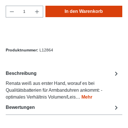
Produkt Anzahl: Gib den gewünschten Wert e
In den Warenkorb
Produktnummer:
L12864
Beschreibung
Renata weiß aus erster Hand, worauf es bei
Qualitätsbatterien für Armbanduhren ankommt: -
optimales Verhältnis Volumen/Leis…
Mehr
Bewertungen