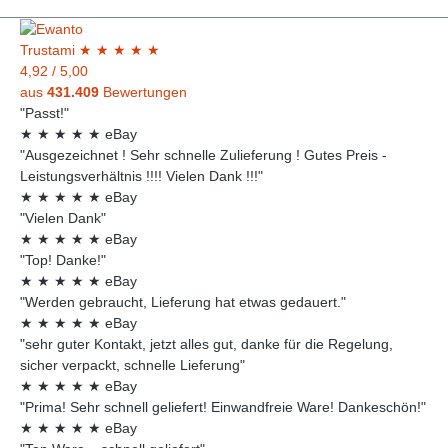
Trust
ami
★
★
★
★
★
4,92
/
5,00
aus
431.409
Bewertungen
"Passt!"
★
★
★
★
★
eBay
"Ausgezeichnet ! Sehr schnelle Zulieferung ! Gutes Preis -
Leistungsverhältnis !!!! Vielen Dank !!!"
★
★
★
★
★
eBay
"Vielen Dank"
★
★
★
★
★
eBay
"Top! Danke!"
★
★
★
★
★
eBay
"Werden gebraucht, Lieferung hat etwas gedauert."
★
★
★
★
★
eBay
"sehr guter Kontakt, jetzt alles gut, danke für die Regelung,
sicher verpackt, schnelle Lieferung"
★
★
★
★
★
eBay
"Prima! Sehr schnell geliefert! Einwandfreie Ware! Dankeschön!"
★
★
★
★
★
eBay