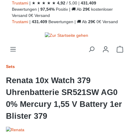
Trust
ami
|
★
★
★
★
★
4,92
/
5,00
|
431.409
alt springen
Bewertungen
|
97,54%
Positiv
|
🚚
Ab
29€
kostenloser
Versand
0€ Versand
Trust
ami
|
431.409
Bewertungen
|
🚚
Ab
29€
0€ Versand
Ware
Sets
Renata 10x Watch 379
Uhrenbatterie SR521SW AG0
0% Mercury 1,55 V Battery 1er
Blister 379