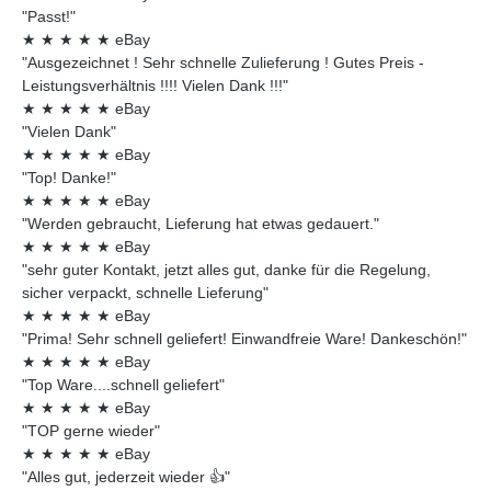
"Passt!"
★
★
★
★
★
eBay
"Ausgezeichnet ! Sehr schnelle Zulieferung ! Gutes Preis -
Leistungsverhältnis !!!! Vielen Dank !!!"
★
★
★
★
★
eBay
"Vielen Dank"
★
★
★
★
★
eBay
"Top! Danke!"
★
★
★
★
★
eBay
"Werden gebraucht, Lieferung hat etwas gedauert."
★
★
★
★
★
eBay
"sehr guter Kontakt, jetzt alles gut, danke für die Regelung,
sicher verpackt, schnelle Lieferung"
★
★
★
★
★
eBay
"Prima! Sehr schnell geliefert! Einwandfreie Ware! Dankeschön!"
★
★
★
★
★
eBay
"Top Ware....schnell geliefert"
★
★
★
★
★
eBay
"TOP gerne wieder"
★
★
★
★
★
eBay
"Alles gut, jederzeit wieder 👍"