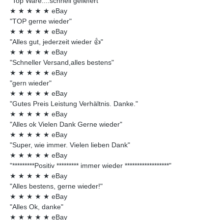
"Top Ware....schnell geliefert"
★
★
★
★
★
eBay
"TOP gerne wieder"
★
★
★
★
★
eBay
"Alles gut, jederzeit wieder 👍"
★
★
★
★
★
eBay
"Schneller Versand,alles bestens"
★
★
★
★
★
eBay
"gern wieder"
★
★
★
★
★
eBay
"Gutes Preis Leistung Verhältnis. Danke."
★
★
★
★
★
eBay
"Alles ok Vielen Dank Gerne wieder"
★
★
★
★
★
eBay
"Super, wie immer. Vielen lieben Dank"
★
★
★
★
★
eBay
"*********Positiv ********* immer wieder ******************"
★
★
★
★
★
eBay
"Alles bestens, gerne wieder!"
★
★
★
★
★
eBay
"Alles Ok, danke"
★
★
★
★
★
eBay