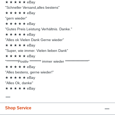
★
★
★
★
★
eBay
"Schneller Versand,alles bestens"
★
★
★
★
★
eBay
"gern wieder"
★
★
★
★
★
eBay
"Gutes Preis Leistung Verhältnis. Danke."
★
★
★
★
★
eBay
"Alles ok Vielen Dank Gerne wieder"
★
★
★
★
★
eBay
"Super, wie immer. Vielen lieben Dank"
★
★
★
★
★
eBay
"*********Positiv ********* immer wieder ******************"
★
★
★
★
★
eBay
"Alles bestens, gerne wieder!"
★
★
★
★
★
eBay
"Alles Ok, danke"
★
★
★
★
★
eBay
Shop Service