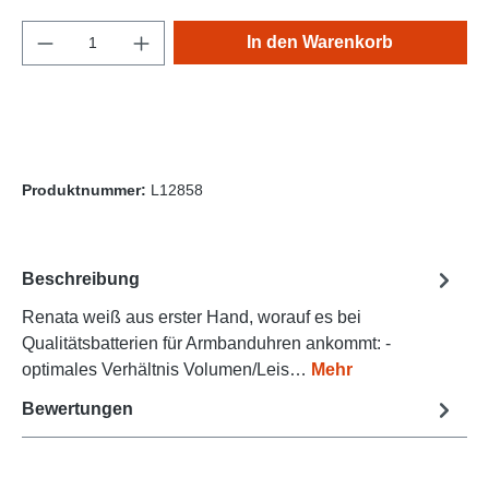
Produkt Anzahl: Gib den gewünschten Wert e
In den Warenkorb
Produktnummer:
L12858
Beschreibung
Renata weiß aus erster Hand, worauf es bei
Qualitätsbatterien für Armbanduhren ankommt: -
optimales Verhältnis Volumen/Leis…
Mehr
Bewertungen