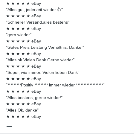
★
★
★
★
★
eBay
"Alles gut, jederzeit wieder 👍"
★
★
★
★
★
eBay
"Schneller Versand,alles bestens"
★
★
★
★
★
eBay
"gern wieder"
★
★
★
★
★
eBay
"Gutes Preis Leistung Verhältnis. Danke."
★
★
★
★
★
eBay
"Alles ok Vielen Dank Gerne wieder"
★
★
★
★
★
eBay
"Super, wie immer. Vielen lieben Dank"
★
★
★
★
★
eBay
"*********Positiv ********* immer wieder ******************"
★
★
★
★
★
eBay
"Alles bestens, gerne wieder!"
★
★
★
★
★
eBay
"Alles Ok, danke"
★
★
★
★
★
eBay