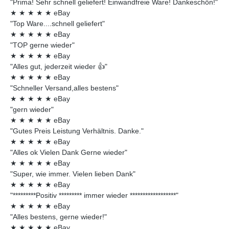
"Prima! Sehr schnell geliefert! Einwandfreie Ware! Dankeschön!"
★
★
★
★
★
eBay
"Top Ware....schnell geliefert"
★
★
★
★
★
eBay
"TOP gerne wieder"
★
★
★
★
★
eBay
"Alles gut, jederzeit wieder 👍"
★
★
★
★
★
eBay
"Schneller Versand,alles bestens"
★
★
★
★
★
eBay
"gern wieder"
★
★
★
★
★
eBay
"Gutes Preis Leistung Verhältnis. Danke."
★
★
★
★
★
eBay
"Alles ok Vielen Dank Gerne wieder"
★
★
★
★
★
eBay
"Super, wie immer. Vielen lieben Dank"
★
★
★
★
★
eBay
"*********Positiv ********* immer wieder ******************"
★
★
★
★
★
eBay
"Alles bestens, gerne wieder!"
★
★
★
★
★
eBay