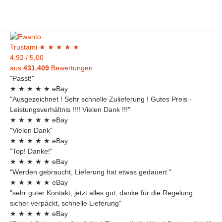
Trust
ami
★
★
★
★
★
4,92
/
5,00
aus
431.409
Bewertungen
"Passt!"
★
★
★
★
★
eBay
"Ausgezeichnet ! Sehr schnelle Zulieferung ! Gutes Preis -
Leistungsverhältnis !!!! Vielen Dank !!!"
★
★
★
★
★
eBay
"Vielen Dank"
★
★
★
★
★
eBay
"Top! Danke!"
★
★
★
★
★
eBay
"Werden gebraucht, Lieferung hat etwas gedauert."
★
★
★
★
★
eBay
"sehr guter Kontakt, jetzt alles gut, danke für die Regelung,
sicher verpackt, schnelle Lieferung"
★
★
★
★
★
eBay