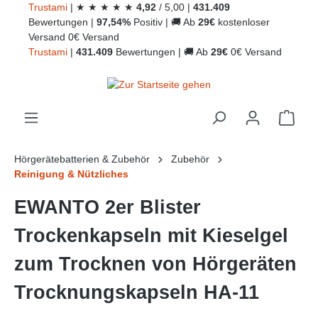
Trust
ami
|
★
★
★
★
★
4,92
/
5,00
|
431.409
alt springen
Bewertungen
|
97,54%
Positiv
|
🚚
Ab
29€
kostenloser
Versand
0€ Versand
Trust
ami
|
431.409
Bewertungen
|
🚚
Ab
29€
0€ Versand
Ware
Hörgerätebatterien & Zubehör
Zubehör
Reinigung & Nützliches
EWANTO 2er Blister
Trockenkapseln mit Kieselgel
zum Trocknen von Hörgeräten
Trocknungskapseln HA-11