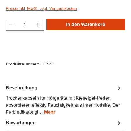
Preise inkl. MwSt. zzgl. Versandkosten
Produkt Anzahl: Gib den gewünschten Wert e
In den Warenkorb
Produktnummer:
L11941
Beschreibung
Trockenkapseln für Hörgeräte mit Kieselgel-Perlen
absorbieren effektiv Feuchtigkeit aus Ihrer Hörhilfe. Der
Farbindikator gi…
Mehr
Bewertungen