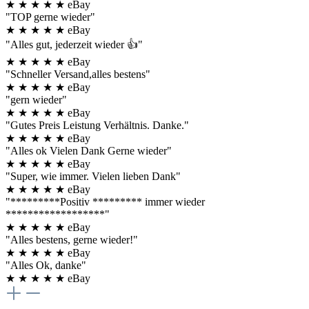
★
★
★
★
★
eBay
"TOP gerne wieder"
★
★
★
★
★
eBay
"Alles gut, jederzeit wieder 👍"
★
★
★
★
★
eBay
"Schneller Versand,alles bestens"
★
★
★
★
★
eBay
"gern wieder"
★
★
★
★
★
eBay
"Gutes Preis Leistung Verhältnis. Danke."
★
★
★
★
★
eBay
"Alles ok Vielen Dank Gerne wieder"
★
★
★
★
★
eBay
"Super, wie immer. Vielen lieben Dank"
★
★
★
★
★
eBay
"*********Positiv ********* immer wieder
******************"
★
★
★
★
★
eBay
"Alles bestens, gerne wieder!"
★
★
★
★
★
eBay
"Alles Ok, danke"
★
★
★
★
★
eBay