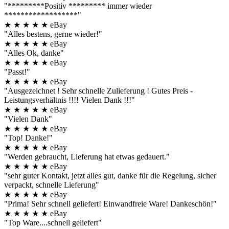
"*********Positiv ********* immer wieder
******************"
★
★
★
★
★
eBay
"Alles bestens, gerne wieder!"
★
★
★
★
★
eBay
"Alles Ok, danke"
★
★
★
★
★
eBay
"Passt!"
★
★
★
★
★
eBay
"Ausgezeichnet ! Sehr schnelle Zulieferung ! Gutes Preis -
Leistungsverhältnis !!!! Vielen Dank !!!"
★
★
★
★
★
eBay
"Vielen Dank"
★
★
★
★
★
eBay
"Top! Danke!"
★
★
★
★
★
eBay
"Werden gebraucht, Lieferung hat etwas gedauert."
★
★
★
★
★
eBay
"sehr guter Kontakt, jetzt alles gut, danke für die Regelung, sicher
verpackt, schnelle Lieferung"
★
★
★
★
★
eBay
"Prima! Sehr schnell geliefert! Einwandfreie Ware! Dankeschön!"
★
★
★
★
★
eBay
"Top Ware....schnell geliefert"