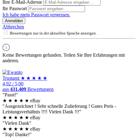
Ihre E-Mail-Adresse
Ihr Passwort
Ich habe mein Passwort vergessen.
Anmelden
Abbrechen
Bewertungen nur in der aktuellen Sprache anzeigen.
Keine Bewertungen gefunden. Teilen Sie Ihre Erfahrungen mit
anderen.
Trust
ami
★
★
★
★
★
4,92
/
5,00
aus
431.409
Bewertungen
"Passt!"
★
★
★
★
★
eBay
"Ausgezeichnet ! Sehr schnelle Zulieferung ! Gutes Preis -
Leistungsverhältnis !!!! Vielen Dank !!!"
★
★
★
★
★
eBay
"Vielen Dank"
★
★
★
★
★
eBay
"Top! Danke!"