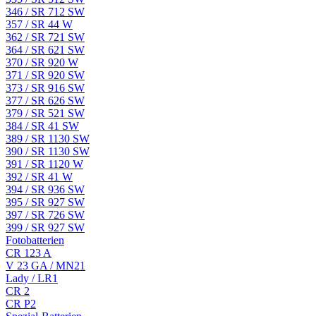
346 / SR 712 SW
357 / SR 44 W
362 / SR 721 SW
364 / SR 621 SW
370 / SR 920 W
371 / SR 920 SW
373 / SR 916 SW
377 / SR 626 SW
379 / SR 521 SW
384 / SR 41 SW
389 / SR 1130 SW
390 / SR 1130 SW
391 / SR 1120 W
392 / SR 41 W
394 / SR 936 SW
395 / SR 927 SW
397 / SR 726 SW
399 / SR 927 SW
Fotobatterien
CR 123 A
V 23 GA / MN21
Lady / LR1
CR 2
CR P2