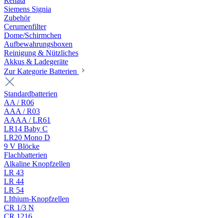
Renata
Siemens Signia
Zubehör
Cerumenfilter
Dome/Schirmchen
Aufbewahrungsboxen
Reinigung & Nützliches
Akkus & Ladegeräte
Zur Kategorie Batterien
Standardbatterien
AA / R06
AAA / R03
AAAA / LR61
LR14 Baby C
LR20 Mono D
9 V Blöcke
Flachbatterien
Alkaline Knopfzellen
LR 43
LR 44
LR 54
LIthium-Knopfzellen
CR 1/3 N
CR 1216