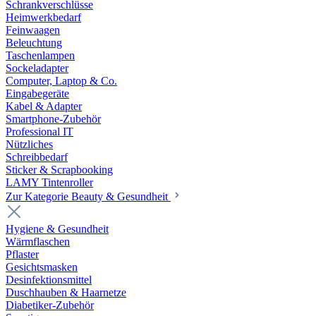
Schrankverschlüsse
Heimwerkbedarf
Feinwaagen
Beleuchtung
Taschenlampen
Sockeladapter
Computer, Laptop & Co.
Eingabegeräte
Kabel & Adapter
Smartphone-Zubehör
Professional IT
Nützliches
Schreibbedarf
Sticker & Scrapbooking
LAMY Tintenroller
Zur Kategorie Beauty & Gesundheit
Hygiene & Gesundheit
Wärmflaschen
Pflaster
Gesichtsmasken
Desinfektionsmittel
Duschhauben & Haarnetze
Diabetiker-Zubehör