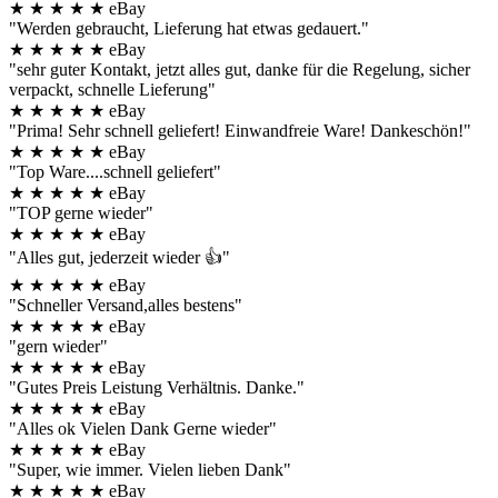
★
★
★
★
★
eBay
"Werden gebraucht, Lieferung hat etwas gedauert."
★
★
★
★
★
eBay
"sehr guter Kontakt, jetzt alles gut, danke für die Regelung, sicher
verpackt, schnelle Lieferung"
★
★
★
★
★
eBay
"Prima! Sehr schnell geliefert! Einwandfreie Ware! Dankeschön!"
★
★
★
★
★
eBay
"Top Ware....schnell geliefert"
★
★
★
★
★
eBay
"TOP gerne wieder"
★
★
★
★
★
eBay
"Alles gut, jederzeit wieder 👍"
★
★
★
★
★
eBay
"Schneller Versand,alles bestens"
★
★
★
★
★
eBay
"gern wieder"
★
★
★
★
★
eBay
"Gutes Preis Leistung Verhältnis. Danke."
★
★
★
★
★
eBay
"Alles ok Vielen Dank Gerne wieder"
★
★
★
★
★
eBay
"Super, wie immer. Vielen lieben Dank"
★
★
★
★
★
eBay