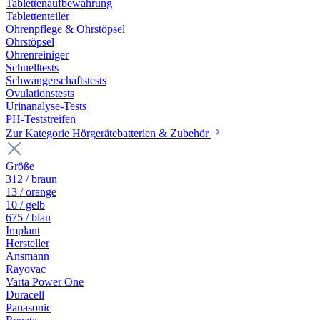
Tablettenaufbewahrung
Tablettenteiler
Ohrenpflege & Ohrstöpsel
Ohrstöpsel
Ohrenreiniger
Schnelltests
Schwangerschaftstests
Ovulationstests
Urinanalyse-Tests
PH-Teststreifen
Zur Kategorie Hörgerätebatterien & Zubehör
Größe
312 / braun
13 / orange
10 / gelb
675 / blau
Implant
Hersteller
Ansmann
Rayovac
Varta Power One
Duracell
Panasonic