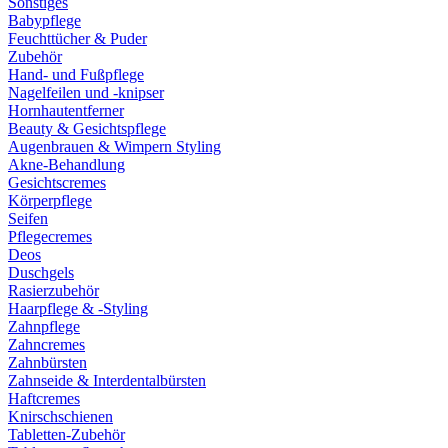
Sonstiges
Babypflege
Feuchttücher & Puder
Zubehör
Hand- und Fußpflege
Nagelfeilen und -knipser
Hornhautentferner
Beauty & Gesichtspflege
Augenbrauen & Wimpern Styling
Akne-Behandlung
Gesichtscremes
Körperpflege
Seifen
Pflegecremes
Deos
Duschgels
Rasierzubehör
Haarpflege & -Styling
Zahnpflege
Zahncremes
Zahnbürsten
Zahnseide & Interdentalbürsten
Haftcremes
Knirschschienen
Tabletten-Zubehör