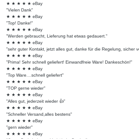
★
★
★
★
★
eBay
"Vielen Dank"
★
★
★
★
★
eBay
"Top! Danke!"
★
★
★
★
★
eBay
"Werden gebraucht, Lieferung hat etwas gedauert."
★
★
★
★
★
eBay
"sehr guter Kontakt, jetzt alles gut, danke für die Regelung, sicher 
★
★
★
★
★
eBay
"Prima! Sehr schnell geliefert! Einwandfreie Ware! Dankeschön!"
★
★
★
★
★
eBay
"Top Ware....schnell geliefert"
★
★
★
★
★
eBay
"TOP gerne wieder"
★
★
★
★
★
eBay
"Alles gut, jederzeit wieder 👍"
★
★
★
★
★
eBay
"Schneller Versand,alles bestens"
★
★
★
★
★
eBay
"gern wieder"
★
★
★
★
★
eBay