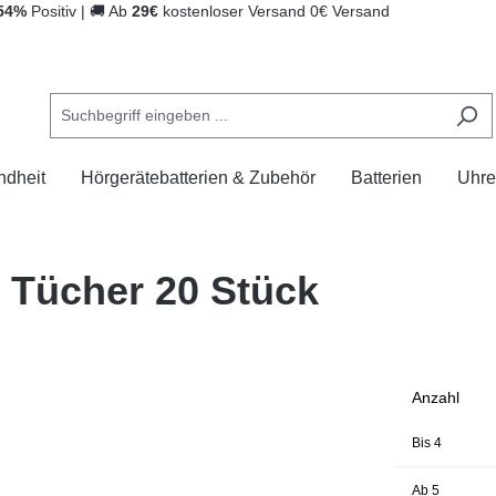
54%
Positiv
|
🚚
Ab
29€
kostenloser Versand
0€ Versand
ndheit
Hörgerätebatterien & Zubehör
Batterien
Uhre
Tücher 20 Stück
Anzahl
Bis
4
Ab
5