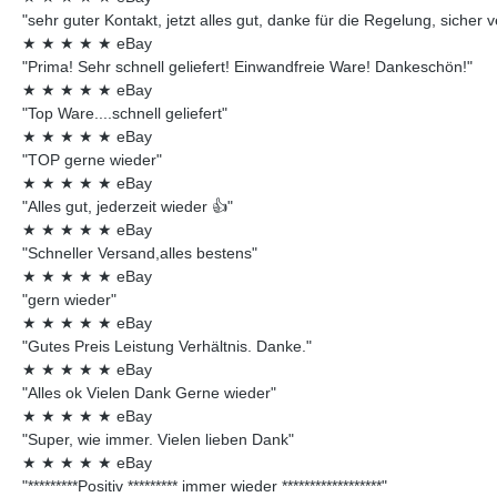
"sehr guter Kontakt, jetzt alles gut, danke für die Regelung, sicher 
★
★
★
★
★
eBay
"Prima! Sehr schnell geliefert! Einwandfreie Ware! Dankeschön!"
★
★
★
★
★
eBay
"Top Ware....schnell geliefert"
★
★
★
★
★
eBay
"TOP gerne wieder"
★
★
★
★
★
eBay
"Alles gut, jederzeit wieder 👍"
★
★
★
★
★
eBay
"Schneller Versand,alles bestens"
★
★
★
★
★
eBay
"gern wieder"
★
★
★
★
★
eBay
"Gutes Preis Leistung Verhältnis. Danke."
★
★
★
★
★
eBay
"Alles ok Vielen Dank Gerne wieder"
★
★
★
★
★
eBay
"Super, wie immer. Vielen lieben Dank"
★
★
★
★
★
eBay
"*********Positiv ********* immer wieder ******************"