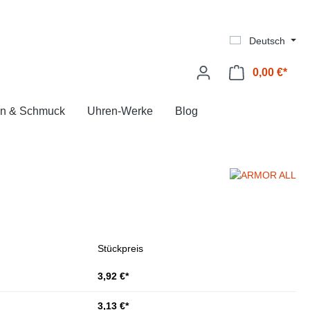
Deutsch
0,00 €*
Ware
n & Schmuck
Uhren-Werke
Blog
Stückpreis
3,92 €*
3,13 €*