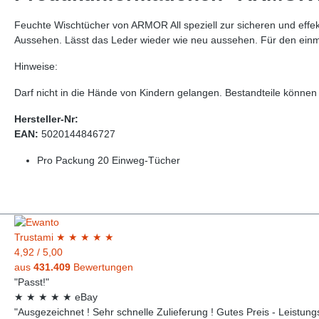
Feuchte Wischtücher von ARMOR All speziell zur sicheren und eff
Aussehen. Lässt das Leder wieder wie neu aussehen. Für den ein
Hinweise:
Darf nicht in die Hände von Kindern gelangen. Bestandteile können 
Hersteller-Nr:
EAN:
5020144846727
Pro Packung 20 Einweg-Tücher
Trust
ami
★
★
★
★
★
4,92
/
5,00
aus
431.409
Bewertungen
"Passt!"
★
★
★
★
★
eBay
"Ausgezeichnet ! Sehr schnelle Zulieferung ! Gutes Preis - Leistungsv