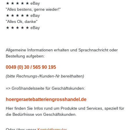
★
★
★
★
★
eBay
"Alles bestens, gerne wieder!"
★
★
★
★
★
eBay
"Alles Ok, danke"
★
★
★
★
★
eBay
Allgemeine Informationen erhalten und Sprachnachricht oder
Bestellung aufgeben:
0049 (0) 30 / 565 90 195
(bitte Rechnungs-/Kunden-Nr bereithalten)
=> Großhandelsseite für Geschäftskunden:
hoergeraetebatteriengrosshandel.de
Hier finden Sie Infos rund um Produkte und Services, speziell für
die Bedürfnisse von Geschäftskunden.
Oder über unser
Kontaktformular
.