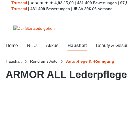
Trust
ami
|
★
★
★
★
★
4,92
/
5,00
|
431.409
Bewertungen
|
97,
springen
Zur Hauptnavigation springen
Trust
ami
|
431.409
Bewertungen
|
🚚
Ab
29€
0€ Versand
Home
NEU
Akkus
Haushalt
Beauty & Gesu
Haushalt
Rund ums Auto
Autopflege & -Reinigung
ARMOR ALL Lederpflege 
Bildergalerie überspringen