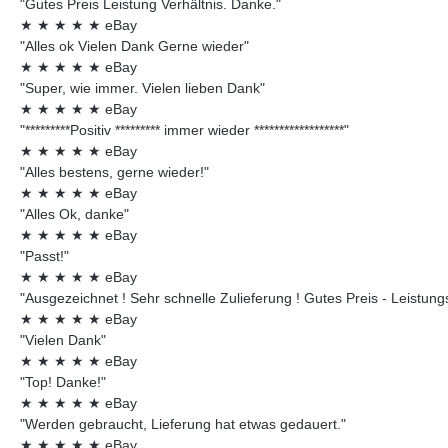
"Gutes Preis Leistung Verhältnis. Danke."
★
★
★
★
★
eBay
"Alles ok Vielen Dank Gerne wieder"
★
★
★
★
★
eBay
"Super, wie immer. Vielen lieben Dank"
★
★
★
★
★
eBay
"*********Positiv ********* immer wieder ******************"
★
★
★
★
★
eBay
"Alles bestens, gerne wieder!"
★
★
★
★
★
eBay
"Alles Ok, danke"
★
★
★
★
★
eBay
"Passt!"
★
★
★
★
★
eBay
"Ausgezeichnet ! Sehr schnelle Zulieferung ! Gutes Preis - Leistungsv
★
★
★
★
★
eBay
"Vielen Dank"
★
★
★
★
★
eBay
"Top! Danke!"
★
★
★
★
★
eBay
"Werden gebraucht, Lieferung hat etwas gedauert."
★
★
★
★
★
eBay