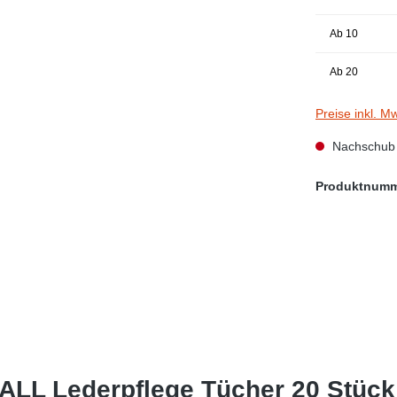
Ab
10
Ab
20
Preise inkl. M
Nachschub i
Produktnum
LL Lederpflege Tücher 20 Stück