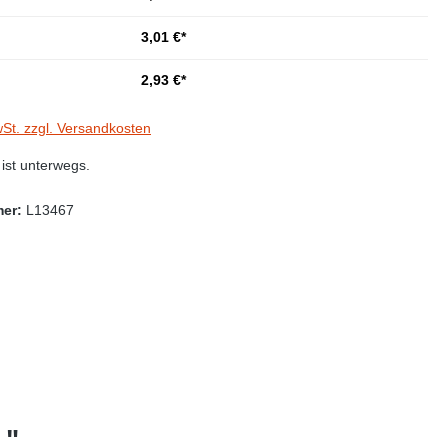
3,01 €*
2,93 €*
wSt. zzgl. Versandkosten
st unterwegs.
mer:
L13467
 "