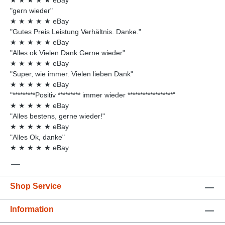
"gern wieder"
★
★
★
★
★
eBay
"Gutes Preis Leistung Verhältnis. Danke."
★
★
★
★
★
eBay
"Alles ok Vielen Dank Gerne wieder"
★
★
★
★
★
eBay
"Super, wie immer. Vielen lieben Dank"
★
★
★
★
★
eBay
"*********Positiv ********* immer wieder ******************"
★
★
★
★
★
eBay
"Alles bestens, gerne wieder!"
★
★
★
★
★
eBay
"Alles Ok, danke"
★
★
★
★
★
eBay
Shop Service
Information