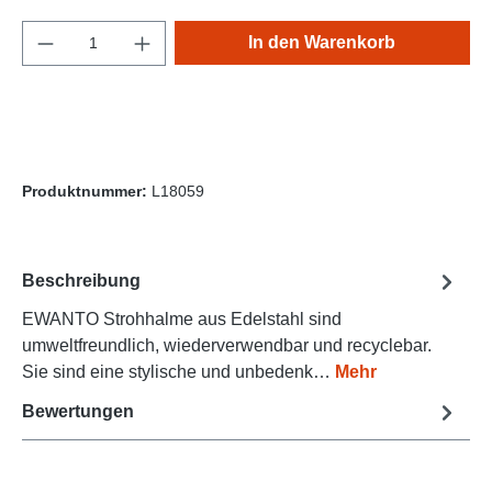
Produkt Anzahl: Gib den gewünschten Wert e
In den Warenkorb
Produktnummer:
L18059
Beschreibung
EWANTO Strohhalme aus Edelstahl sind
umweltfreundlich, wiederverwendbar und recyclebar.
Sie sind eine stylische und unbedenk…
Mehr
Bewertungen