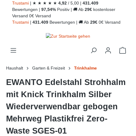
Trust
ami
|
★
★
★
★
★
4,92
/
5,00
|
431.409
alt springen
Bewertungen
|
97,54%
Positiv
|
🚚
Ab
29€
kostenloser
Versand
0€ Versand
Trust
ami
|
431.409
Bewertungen
|
🚚
Ab
29€
0€ Versand
Ware
Haushalt
Garten & Freizeit
Trinkhalme
EWANTO Edelstahl Strohhalm
mit Knick Trinkhalm Silber
Wiederverwendbar gebogen
Mehrweg Plastikfrei Zero-
Waste SGES-01