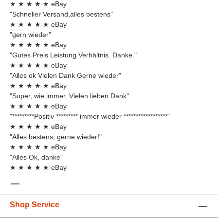
★
★
★
★
★
eBay
"Schneller Versand,alles bestens"
★
★
★
★
★
eBay
"gern wieder"
★
★
★
★
★
eBay
"Gutes Preis Leistung Verhältnis. Danke."
★
★
★
★
★
eBay
"Alles ok Vielen Dank Gerne wieder"
★
★
★
★
★
eBay
"Super, wie immer. Vielen lieben Dank"
★
★
★
★
★
eBay
"*********Positiv ********* immer wieder ******************"
★
★
★
★
★
eBay
"Alles bestens, gerne wieder!"
★
★
★
★
★
eBay
"Alles Ok, danke"
★
★
★
★
★
eBay
Shop Service