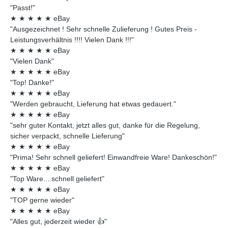
"Passt!"
★
★
★
★
★
eBay
"Ausgezeichnet ! Sehr schnelle Zulieferung ! Gutes Preis -
Leistungsverhältnis !!!! Vielen Dank !!!"
★
★
★
★
★
eBay
"Vielen Dank"
★
★
★
★
★
eBay
"Top! Danke!"
★
★
★
★
★
eBay
"Werden gebraucht, Lieferung hat etwas gedauert."
★
★
★
★
★
eBay
"sehr guter Kontakt, jetzt alles gut, danke für die Regelung,
sicher verpackt, schnelle Lieferung"
★
★
★
★
★
eBay
"Prima! Sehr schnell geliefert! Einwandfreie Ware! Dankeschön!"
★
★
★
★
★
eBay
"Top Ware....schnell geliefert"
★
★
★
★
★
eBay
"TOP gerne wieder"
★
★
★
★
★
eBay
"Alles gut, jederzeit wieder 👍"