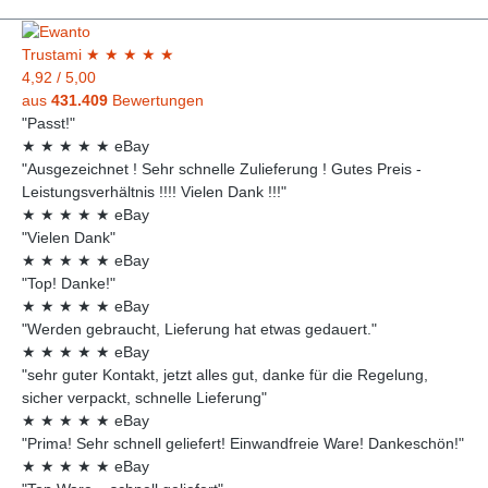
Trust
ami
★
★
★
★
★
4,92
/
5,00
aus
431.409
Bewertungen
"Passt!"
★
★
★
★
★
eBay
"Ausgezeichnet ! Sehr schnelle Zulieferung ! Gutes Preis -
Leistungsverhältnis !!!! Vielen Dank !!!"
★
★
★
★
★
eBay
"Vielen Dank"
★
★
★
★
★
eBay
"Top! Danke!"
★
★
★
★
★
eBay
"Werden gebraucht, Lieferung hat etwas gedauert."
★
★
★
★
★
eBay
"sehr guter Kontakt, jetzt alles gut, danke für die Regelung,
sicher verpackt, schnelle Lieferung"
★
★
★
★
★
eBay
"Prima! Sehr schnell geliefert! Einwandfreie Ware! Dankeschön!"
★
★
★
★
★
eBay