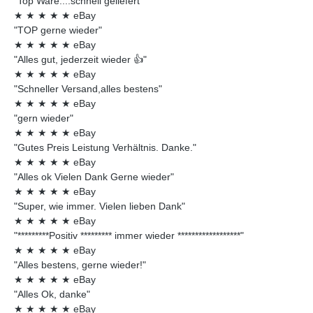
"Top Ware....schnell geliefert"
★
★
★
★
★
eBay
"TOP gerne wieder"
★
★
★
★
★
eBay
"Alles gut, jederzeit wieder 👍"
★
★
★
★
★
eBay
"Schneller Versand,alles bestens"
★
★
★
★
★
eBay
"gern wieder"
★
★
★
★
★
eBay
"Gutes Preis Leistung Verhältnis. Danke."
★
★
★
★
★
eBay
"Alles ok Vielen Dank Gerne wieder"
★
★
★
★
★
eBay
"Super, wie immer. Vielen lieben Dank"
★
★
★
★
★
eBay
"*********Positiv ********* immer wieder ******************"
★
★
★
★
★
eBay
"Alles bestens, gerne wieder!"
★
★
★
★
★
eBay
"Alles Ok, danke"
★
★
★
★
★
eBay