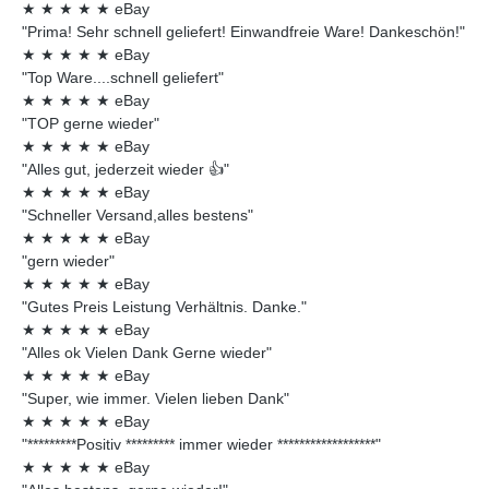
★
★
★
★
★
eBay
"Prima! Sehr schnell geliefert! Einwandfreie Ware! Dankeschön!"
★
★
★
★
★
eBay
"Top Ware....schnell geliefert"
★
★
★
★
★
eBay
"TOP gerne wieder"
★
★
★
★
★
eBay
"Alles gut, jederzeit wieder 👍"
★
★
★
★
★
eBay
"Schneller Versand,alles bestens"
★
★
★
★
★
eBay
"gern wieder"
★
★
★
★
★
eBay
"Gutes Preis Leistung Verhältnis. Danke."
★
★
★
★
★
eBay
"Alles ok Vielen Dank Gerne wieder"
★
★
★
★
★
eBay
"Super, wie immer. Vielen lieben Dank"
★
★
★
★
★
eBay
"*********Positiv ********* immer wieder ******************"
★
★
★
★
★
eBay