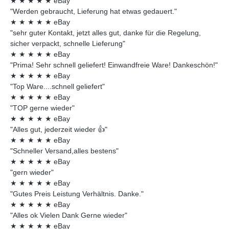
★
★
★
★
★
eBay
"Werden gebraucht, Lieferung hat etwas gedauert."
★
★
★
★
★
eBay
"sehr guter Kontakt, jetzt alles gut, danke für die Regelung,
sicher verpackt, schnelle Lieferung"
★
★
★
★
★
eBay
"Prima! Sehr schnell geliefert! Einwandfreie Ware! Dankeschön!"
★
★
★
★
★
eBay
"Top Ware....schnell geliefert"
★
★
★
★
★
eBay
"TOP gerne wieder"
★
★
★
★
★
eBay
"Alles gut, jederzeit wieder 👍"
★
★
★
★
★
eBay
"Schneller Versand,alles bestens"
★
★
★
★
★
eBay
"gern wieder"
★
★
★
★
★
eBay
"Gutes Preis Leistung Verhältnis. Danke."
★
★
★
★
★
eBay
"Alles ok Vielen Dank Gerne wieder"
★
★
★
★
★
eBay