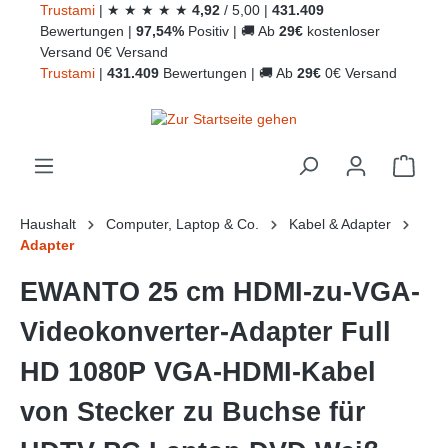
Trust
ami
|
★
★
★
★
★
4,92
/
5,00
|
431.409
alt springen
Bewertungen
|
97,54%
Positiv
|
🚚
Ab
29€
kostenloser
Versand
0€ Versand
Trust
ami
|
431.409
Bewertungen
|
🚚
Ab
29€
0€ Versand
Ware
Haushalt
Computer, Laptop & Co.
Kabel & Adapter
Adapter
EWANTO 25 cm HDMI-zu-VGA-
Videokonverter-Adapter Full
HD 1080P VGA-HDMI-Kabel
von Stecker zu Buchse für