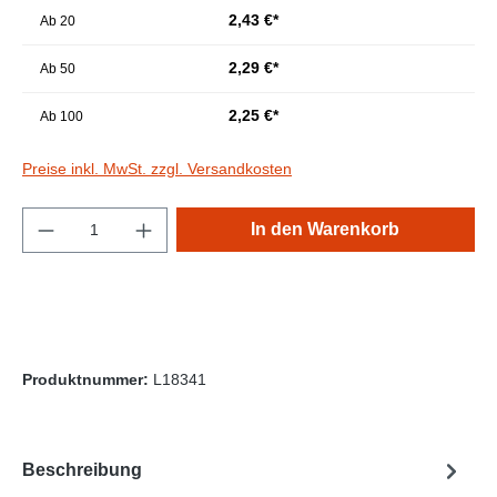
2,43 €*
Ab
20
2,29 €*
Ab
50
2,25 €*
Ab
100
Preise inkl. MwSt. zzgl. Versandkosten
Produkt Anzahl: Gib den gewünschten Wert e
In den Warenkorb
Produktnummer:
L18341
Beschreibung