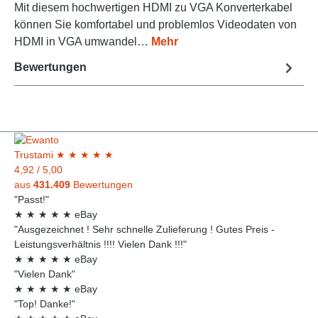
Mit diesem hochwertigen HDMI zu VGA Konverterkabel
können Sie komfortabel und problemlos Videodaten von
HDMI in VGA umwandel…
Mehr
Bewertungen
Trust
ami
★
★
★
★
★
4,92
/
5,00
aus
431.409
Bewertungen
"Passt!"
★
★
★
★
★
eBay
"Ausgezeichnet ! Sehr schnelle Zulieferung ! Gutes Preis -
Leistungsverhältnis !!!! Vielen Dank !!!"
★
★
★
★
★
eBay
"Vielen Dank"
★
★
★
★
★
eBay
"Top! Danke!"