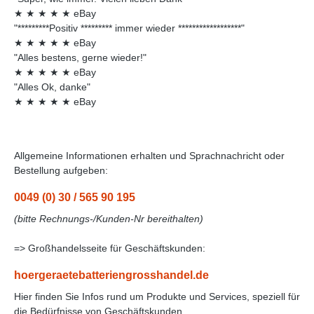
★
★
★
★
★
eBay
"*********Positiv ********* immer wieder ******************"
★
★
★
★
★
eBay
"Alles bestens, gerne wieder!"
★
★
★
★
★
eBay
"Alles Ok, danke"
★
★
★
★
★
eBay
Allgemeine Informationen erhalten und Sprachnachricht oder
Bestellung aufgeben:
0049 (0) 30 / 565 90 195
(bitte Rechnungs-/Kunden-Nr bereithalten)
=> Großhandelsseite für Geschäftskunden:
hoergeraetebatteriengrosshandel.de
Hier finden Sie Infos rund um Produkte und Services, speziell für
die Bedürfnisse von Geschäftskunden.