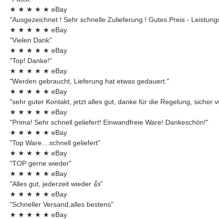
★
★
★
★
★
eBay
"Ausgezeichnet ! Sehr schnelle Zulieferung ! Gutes Preis - Leistungsv
★
★
★
★
★
eBay
"Vielen Dank"
★
★
★
★
★
eBay
"Top! Danke!"
★
★
★
★
★
eBay
"Werden gebraucht, Lieferung hat etwas gedauert."
★
★
★
★
★
eBay
"sehr guter Kontakt, jetzt alles gut, danke für die Regelung, sicher 
★
★
★
★
★
eBay
"Prima! Sehr schnell geliefert! Einwandfreie Ware! Dankeschön!"
★
★
★
★
★
eBay
"Top Ware....schnell geliefert"
★
★
★
★
★
eBay
"TOP gerne wieder"
★
★
★
★
★
eBay
"Alles gut, jederzeit wieder 👍"
★
★
★
★
★
eBay
"Schneller Versand,alles bestens"
★
★
★
★
★
eBay