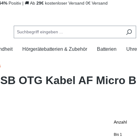
54%
Positiv
|
🚚
Ab
29€
kostenloser Versand
0€ Versand
ndheit
Hörgerätebatterien & Zubehör
Batterien
Uhre
B
USB OTG Kabel AF Micro 
Anzahl
Bis
1