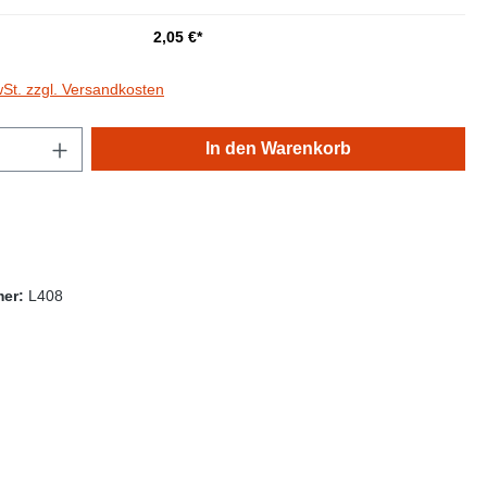
2,05 €*
wSt. zzgl. Versandkosten
Anzahl: Gib den gewünschten Wert ein oder
In den Warenkorb
mer:
L408