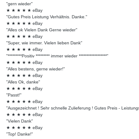
"gern wieder"
★
★
★
★
★
eBay
"Gutes Preis Leistung Verhältnis. Danke."
★
★
★
★
★
eBay
"Alles ok Vielen Dank Gerne wieder"
★
★
★
★
★
eBay
"Super, wie immer. Vielen lieben Dank"
★
★
★
★
★
eBay
"*********Positiv ********* immer wieder ******************"
★
★
★
★
★
eBay
"Alles bestens, gerne wieder!"
★
★
★
★
★
eBay
"Alles Ok, danke"
★
★
★
★
★
eBay
"Passt!"
★
★
★
★
★
eBay
"Ausgezeichnet ! Sehr schnelle Zulieferung ! Gutes Preis - Leistungsv
★
★
★
★
★
eBay
"Vielen Dank"
★
★
★
★
★
eBay
"Top! Danke!"