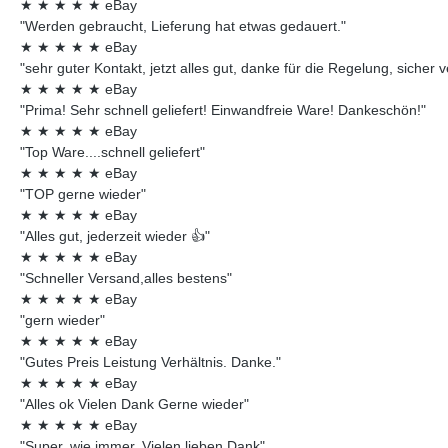
★
★
★
★
★
eBay
"Werden gebraucht, Lieferung hat etwas gedauert."
★
★
★
★
★
eBay
"sehr guter Kontakt, jetzt alles gut, danke für die Regelung, sicher 
★
★
★
★
★
eBay
"Prima! Sehr schnell geliefert! Einwandfreie Ware! Dankeschön!"
★
★
★
★
★
eBay
"Top Ware....schnell geliefert"
★
★
★
★
★
eBay
"TOP gerne wieder"
★
★
★
★
★
eBay
"Alles gut, jederzeit wieder 👍"
★
★
★
★
★
eBay
"Schneller Versand,alles bestens"
★
★
★
★
★
eBay
"gern wieder"
★
★
★
★
★
eBay
"Gutes Preis Leistung Verhältnis. Danke."
★
★
★
★
★
eBay
"Alles ok Vielen Dank Gerne wieder"
★
★
★
★
★
eBay
"Super, wie immer. Vielen lieben Dank"