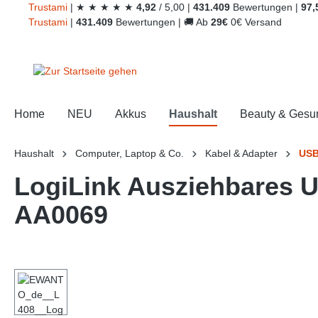
Trust
ami
|
★
★
★
★
★
4,92
/
5,00
|
431.409
Bewertungen
|
97,
springen
Zur Hauptnavigation springen
Trust
ami
|
431.409
Bewertungen
|
🚚
Ab
29€
0€ Versand
Home
NEU
Akkus
Haushalt
Beauty & Gesu
Haushalt
Computer, Laptop & Co.
Kabel & Adapter
US
LogiLink Ausziehbares 
AA0069
Bildergalerie überspringen