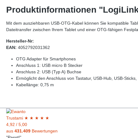
Produktinformationen "LogiLi
Mit dem ausziehbaren USB-OTG-Kabel können Sie kompatible Tablets
Dateitransfer zwischen Ihrem Tablet und einer OTG-fähigen Festplatt
Hersteller-Nr:
EAN:
4052792031362
OTG Adapter für Smartphones
Anschluss 1: USB micro B Stecker
Anschluss 2: USB (Typ A) Buchse
Ermöglicht den Anschluss von Tastatur, USB-Hub, USB-Sticks, 
Kabellänge: 0,75 m
Trust
ami
★
★
★
★
★
4,92
/
5,00
aus
431.409
Bewertungen
"Passt!"