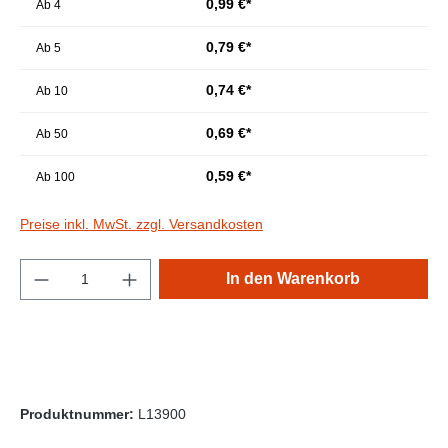
0,99 €*
Ab
4
0,79 €*
Ab
5
0,74 €*
Ab
10
0,69 €*
Ab
50
0,59 €*
Ab
100
Preise inkl. MwSt. zzgl. Versandkosten
Produkt Anzahl: Gib den gewünschten Wert e
In den Warenkorb
Produktnummer:
L13900