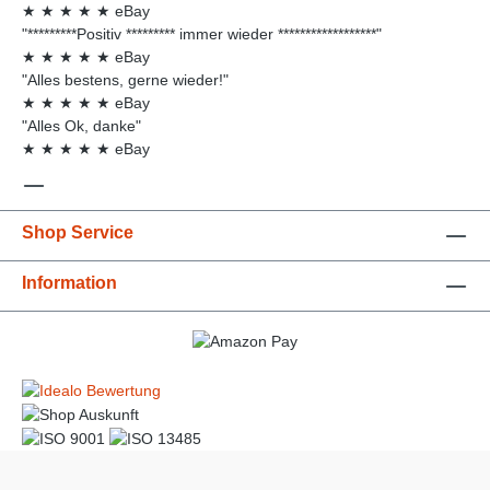
★
★
★
★
★
eBay
"*********Positiv ********* immer wieder ******************"
★
★
★
★
★
eBay
"Alles bestens, gerne wieder!"
★
★
★
★
★
eBay
"Alles Ok, danke"
★
★
★
★
★
eBay
Shop Service
Information