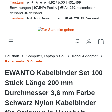
Trust
ami
|
★
★
★
★
★
4,92
/
5,00
|
431.409
alt springen
Bewertungen
|
97,54%
Positiv
|
🚚
Ab
29€
kostenloser
Versand
0€ Versand
Trust
ami
|
431.409
Bewertungen
|
🚚
Ab
29€
0€ Versand
Ware
Haushalt
Computer, Laptop & Co.
Kabel & Adapter
Kabelbinder & Zubehör
EWANTO Kabelbinder Set 100
Stück Länge 200 mm
Durchmesser 3,6 mm Farbe
Schwarz Nylon Kabelbinder