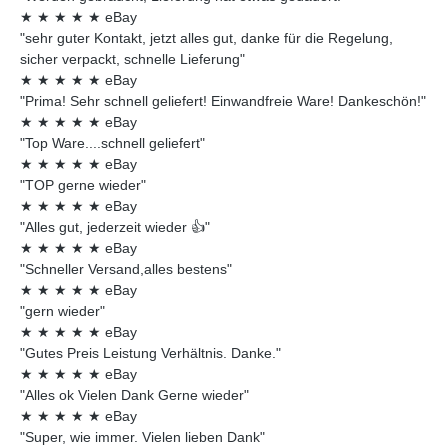
★
★
★
★
★
eBay
"sehr guter Kontakt, jetzt alles gut, danke für die Regelung,
sicher verpackt, schnelle Lieferung"
★
★
★
★
★
eBay
"Prima! Sehr schnell geliefert! Einwandfreie Ware! Dankeschön!"
★
★
★
★
★
eBay
"Top Ware....schnell geliefert"
★
★
★
★
★
eBay
"TOP gerne wieder"
★
★
★
★
★
eBay
"Alles gut, jederzeit wieder 👍"
★
★
★
★
★
eBay
"Schneller Versand,alles bestens"
★
★
★
★
★
eBay
"gern wieder"
★
★
★
★
★
eBay
"Gutes Preis Leistung Verhältnis. Danke."
★
★
★
★
★
eBay
"Alles ok Vielen Dank Gerne wieder"
★
★
★
★
★
eBay
"Super, wie immer. Vielen lieben Dank"