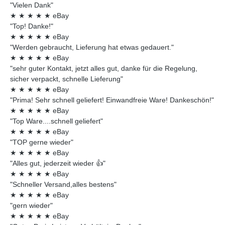
"Vielen Dank"
★
★
★
★
★
eBay
"Top! Danke!"
★
★
★
★
★
eBay
"Werden gebraucht, Lieferung hat etwas gedauert."
★
★
★
★
★
eBay
"sehr guter Kontakt, jetzt alles gut, danke für die Regelung,
sicher verpackt, schnelle Lieferung"
★
★
★
★
★
eBay
"Prima! Sehr schnell geliefert! Einwandfreie Ware! Dankeschön!"
★
★
★
★
★
eBay
"Top Ware....schnell geliefert"
★
★
★
★
★
eBay
"TOP gerne wieder"
★
★
★
★
★
eBay
"Alles gut, jederzeit wieder 👍"
★
★
★
★
★
eBay
"Schneller Versand,alles bestens"
★
★
★
★
★
eBay
"gern wieder"
★
★
★
★
★
eBay