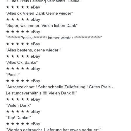
"Gutes Preis Leistung Verhältnis. Danke."
★
★
★
★
★
eBay
"Alles ok Vielen Dank Gerne wieder"
★
★
★
★
★
eBay
"Super, wie immer. Vielen lieben Dank"
★
★
★
★
★
eBay
"*********Positiv ********* immer wieder ******************"
★
★
★
★
★
eBay
"Alles bestens, gerne wieder!"
★
★
★
★
★
eBay
"Alles Ok, danke"
★
★
★
★
★
eBay
"Passt!"
★
★
★
★
★
eBay
"Ausgezeichnet ! Sehr schnelle Zulieferung ! Gutes Preis -
Leistungsverhältnis !!!! Vielen Dank !!!"
★
★
★
★
★
eBay
"Vielen Dank"
★
★
★
★
★
eBay
"Top! Danke!"
★
★
★
★
★
eBay
"Werden gebraucht, Lieferung hat etwas gedauert."