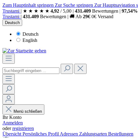
Zum Hauptinhalt springen
Zur Suche springen
Zur Hauptnavigation 
Trust
ami
|
★
★
★
★
★
4,92
/
5,00
|
431.409
Bewertungen
|
97,54%
Trust
ami
|
431.409
Bewertungen
|
🚚
Ab
29€
0€ Versand
Deutsch
Deutsch
English
Menü schließen
Ihr Konto
Anmelden
oder
registrieren
Übersicht
Persönliches Profil
Adressen
Zahlungsarten
Bestellungen