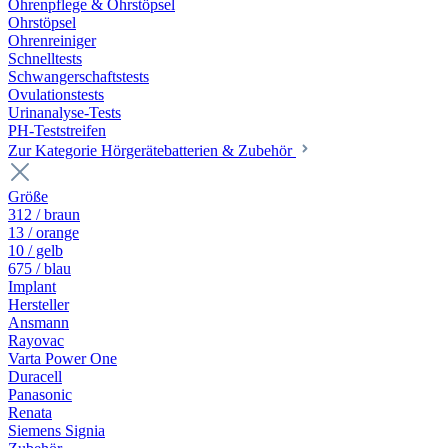
Ohrenpflege & Ohrstöpsel
Ohrstöpsel
Ohrenreiniger
Schnelltests
Schwangerschaftstests
Ovulationstests
Urinanalyse-Tests
PH-Teststreifen
Zur Kategorie Hörgerätebatterien & Zubehör
Größe
312 / braun
13 / orange
10 / gelb
675 / blau
Implant
Hersteller
Ansmann
Rayovac
Varta Power One
Duracell
Panasonic
Renata
Siemens Signia