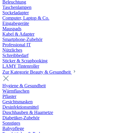
Beleuchtung
Taschenlampen
Sockeladapter
Computer, Laptop & Co.
Eingabegeräte
Mauspads
Kabel & Adapter
Smartphone-Zubehör
Professional IT
Nützliches
Schreibbedarf
Sticker & Scrapbooking
LAMY Tintenroller
Zur Kategorie Beauty & Gesundheit
Hygiene & Gesundheit
Wärmflaschen
Pflaster
Gesichtsmasken
Desinfektionsmittel
Duschhauben & Haarnetze
Diabetiker-Zubehör
Sonstiges
Babypflege