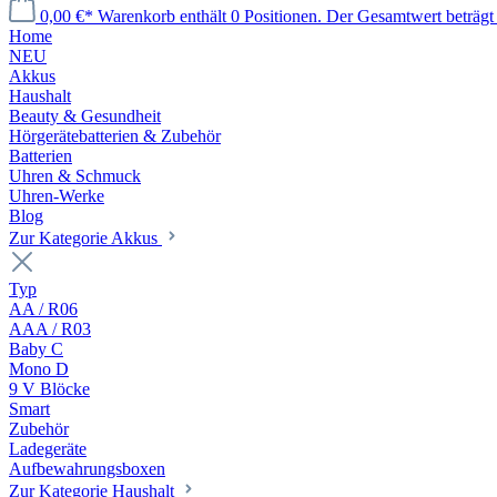
0,00 €*
Warenkorb enthält 0 Positionen. Der Gesamtwert beträgt 
Home
NEU
Akkus
Haushalt
Beauty & Gesundheit
Hörgerätebatterien & Zubehör
Batterien
Uhren & Schmuck
Uhren-Werke
Blog
Zur Kategorie Akkus
Typ
AA / R06
AAA / R03
Baby C
Mono D
9 V Blöcke
Smart
Zubehör
Ladegeräte
Aufbewahrungsboxen
Zur Kategorie Haushalt