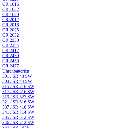
CR 1616
CR 1632
CR 1620
CR 2012
CR 2016
CR 2025
CR 2032
CR 2330
CR 2354
CR 2412
CR 2430
CR 2450
CR 2477
Uhrenbatterien
301 / SR 43 SW
303 / SR 44 SW
315 / SR 716 SW
317 / SR 516 SW
319 / SR 527 SW
321 / SR 616 SW
337 / SR 416 SW
341 / SR 714 SW
335 / SR 512 SW
346 / SR 712 SW
357 / SR 44 W