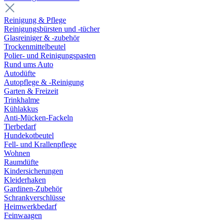
Reinigung & Pflege
Reinigungsbürsten und -tücher
Glasreiniger & -zubehör
Trockenmittelbeutel
Polier- und Reinigungspasten
Rund ums Auto
Autodüfte
Autopflege & -Reinigung
Garten & Freizeit
Trinkhalme
Kühlakkus
Anti-Mücken-Fackeln
Tierbedarf
Hundekotbeutel
Fell- und Krallenpflege
Wohnen
Raumdüfte
Kindersicherungen
Kleiderhaken
Gardinen-Zubehör
Schrankverschlüsse
Heimwerkbedarf
Feinwaagen