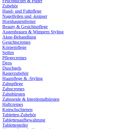
Feuchttücher & Puder
Zubehör
Hand- und Fußpflege
Nagelfeilen und -knipser
Hornhautentferner
Beauty & Gesichtspflege
Augenbrauen & Wimpern Styling
Akne-Behandlung
Gesichtscremes
Körperpflege
Seifen
Pflegecremes
Deos
Duschgels
Rasierzubehör
Haarpflege & -Styling
Zahnpflege
Zahncremes
Zahnbürsten
Zahnseide & Interdentalbürsten
Haftcremes
Knirschschienen
Tabletten-Zubehör
Tablettenaufbewahrung
Tablettenteiler