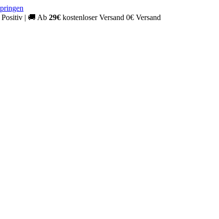
springen
Positiv
|
🚚
Ab
29€
kostenloser Versand
0€ Versand