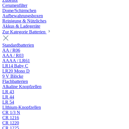
Zubehör
Cerumenfilter
Dome/Schirmchen
Aufbewahrungsboxen
Reinigung & Nützliches
Akkus & Ladegeräte
Zur Kategorie Batterien
Standardbatterien
AA / R06
AAA / R03
AAAA / LR61
LR14 Baby C
LR20 Mono D
9 V Blöcke
Flachbatterien
Alkaline Knopfzellen
LR 43
LR 44
LR 54
LIthium-Knopfzellen
CR 1/3 N
CR 1216
CR 1220
CR 1225