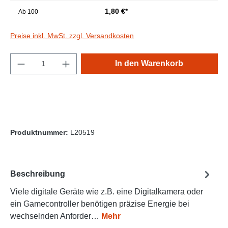
1,80 €*
Ab
100
Preise inkl. MwSt. zzgl. Versandkosten
Produkt Anzahl: Gib den gewünschten Wert e
In den Warenkorb
Produktnummer:
L20519
Beschreibung
Viele digitale Geräte wie z.B. eine Digitalkamera oder
ein Gamecontroller benötigen präzise Energie bei
wechselnden Anforder…
Mehr