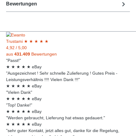
Bewertungen
Trust
ami
★
★
★
★
★
4,92
/
5,00
aus
431.409
Bewertungen
"Passt!"
★
★
★
★
★
eBay
"Ausgezeichnet ! Sehr schnelle Zulieferung ! Gutes Preis -
Leistungsverhältnis !!!! Vielen Dank !!!"
★
★
★
★
★
eBay
"Vielen Dank"
★
★
★
★
★
eBay
"Top! Danke!"
★
★
★
★
★
eBay
"Werden gebraucht, Lieferung hat etwas gedauert."
★
★
★
★
★
eBay
"sehr guter Kontakt, jetzt alles gut, danke für die Regelung,