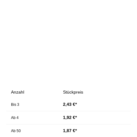
Bildergalerie überspringen
Anzahl
Stückpreis
2,43 €*
Bis
3
1,92 €*
Ab
4
1,87 €*
Ab
50