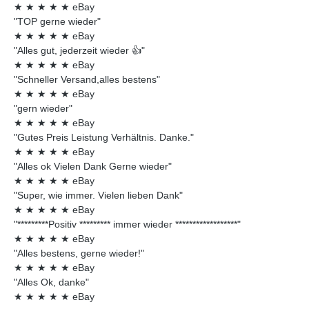
★
★
★
★
★
eBay
"TOP gerne wieder"
★
★
★
★
★
eBay
"Alles gut, jederzeit wieder 👍"
★
★
★
★
★
eBay
"Schneller Versand,alles bestens"
★
★
★
★
★
eBay
"gern wieder"
★
★
★
★
★
eBay
"Gutes Preis Leistung Verhältnis. Danke."
★
★
★
★
★
eBay
"Alles ok Vielen Dank Gerne wieder"
★
★
★
★
★
eBay
"Super, wie immer. Vielen lieben Dank"
★
★
★
★
★
eBay
"*********Positiv ********* immer wieder ******************"
★
★
★
★
★
eBay
"Alles bestens, gerne wieder!"
★
★
★
★
★
eBay
"Alles Ok, danke"
★
★
★
★
★
eBay