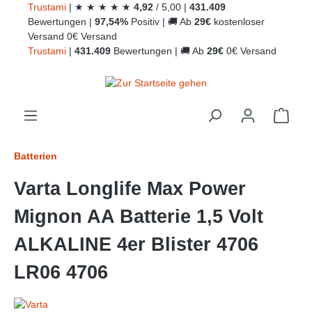
Trust
ami
|
★
★
★
★
★
4,92
/
5,00
|
431.409
alt springen
Bewertungen
|
97,54%
Positiv
|
🚚
Ab
29€
kostenloser
Versand
0€ Versand
Trust
ami
|
431.409
Bewertungen
|
🚚
Ab
29€
0€ Versand
Ware
Batterien
Varta Longlife Max Power
Mignon AA Batterie 1,5 Volt
ALKALINE 4er Blister 4706
LR06 4706