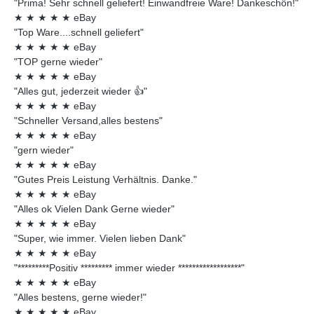
"Prima! Sehr schnell geliefert! Einwandfreie Ware! Dankeschön!"
★
★
★
★
★
eBay
"Top Ware....schnell geliefert"
★
★
★
★
★
eBay
"TOP gerne wieder"
★
★
★
★
★
eBay
"Alles gut, jederzeit wieder 👍"
★
★
★
★
★
eBay
"Schneller Versand,alles bestens"
★
★
★
★
★
eBay
"gern wieder"
★
★
★
★
★
eBay
"Gutes Preis Leistung Verhältnis. Danke."
★
★
★
★
★
eBay
"Alles ok Vielen Dank Gerne wieder"
★
★
★
★
★
eBay
"Super, wie immer. Vielen lieben Dank"
★
★
★
★
★
eBay
"*********Positiv ********* immer wieder ******************"
★
★
★
★
★
eBay
"Alles bestens, gerne wieder!"
★
★
★
★
★
eBay