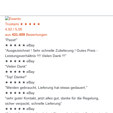
Trust
ami
★
★
★
★
★
4,92
/
5,00
aus
431.409
Bewertungen
"Passt!"
★
★
★
★
★
eBay
"Ausgezeichnet ! Sehr schnelle Zulieferung ! Gutes Preis -
Leistungsverhältnis !!!! Vielen Dank !!!"
★
★
★
★
★
eBay
"Vielen Dank"
★
★
★
★
★
eBay
"Top! Danke!"
★
★
★
★
★
eBay
"Werden gebraucht, Lieferung hat etwas gedauert."
★
★
★
★
★
eBay
"sehr guter Kontakt, jetzt alles gut, danke für die Regelung,
sicher verpackt, schnelle Lieferung"
★
★
★
★
★
eBay