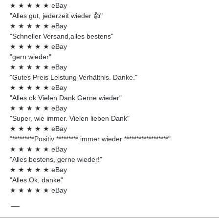
★
★
★
★
★
eBay
"Alles gut, jederzeit wieder 👍"
★
★
★
★
★
eBay
"Schneller Versand,alles bestens"
★
★
★
★
★
eBay
"gern wieder"
★
★
★
★
★
eBay
"Gutes Preis Leistung Verhältnis. Danke."
★
★
★
★
★
eBay
"Alles ok Vielen Dank Gerne wieder"
★
★
★
★
★
eBay
"Super, wie immer. Vielen lieben Dank"
★
★
★
★
★
eBay
"*********Positiv ********* immer wieder ******************"
★
★
★
★
★
eBay
"Alles bestens, gerne wieder!"
★
★
★
★
★
eBay
"Alles Ok, danke"
★
★
★
★
★
eBay