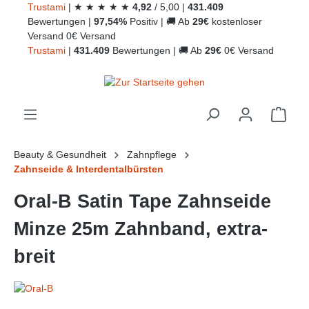
Trust
ami
|
★
★
★
★
★
4,92
/
5,00
|
431.409
alt springen
Bewertungen
|
97,54%
Positiv
|
🚚
Ab
29€
kostenloser
Versand
0€ Versand
Trust
ami
|
431.409
Bewertungen
|
🚚
Ab
29€
0€ Versand
Ware
Beauty & Gesundheit
Zahnpflege
Zahnseide & Interdentalbürsten
Oral-B Satin Tape Zahnseide
Minze 25m Zahnband, extra-
breit