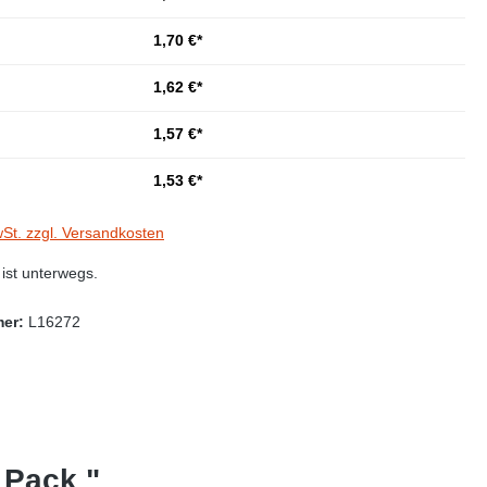
1,70 €*
1,62 €*
1,57 €*
1,53 €*
wSt. zzgl. Versandkosten
st unterwegs.
mer:
L16272
 Pack "