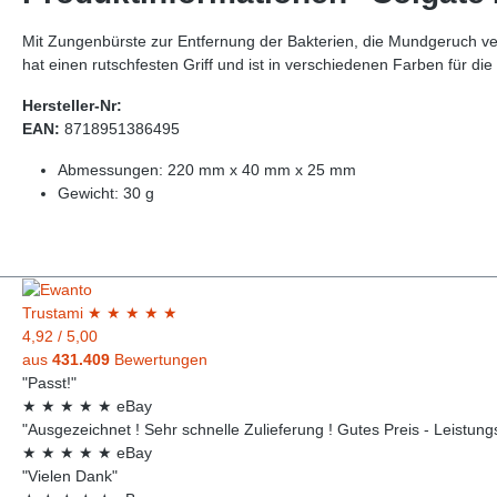
Mit Zungenbürste zur Entfernung der Bakterien, die Mundgeruch ve
hat einen rutschfesten Griff und ist in verschiedenen Farben für die 
Hersteller-Nr:
EAN:
8718951386495
Abmessungen: 220 mm x 40 mm x 25 mm
Gewicht: 30 g
Trust
ami
★
★
★
★
★
4,92
/
5,00
aus
431.409
Bewertungen
"Passt!"
★
★
★
★
★
eBay
"Ausgezeichnet ! Sehr schnelle Zulieferung ! Gutes Preis - Leistungsv
★
★
★
★
★
eBay
"Vielen Dank"