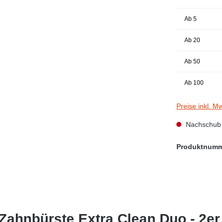
Ab
5
Ab
20
Ab
50
Ab
100
Preise inkl. M
Nachschub i
Produktnum
Zahnbürste Extra Clean Duo - 2er