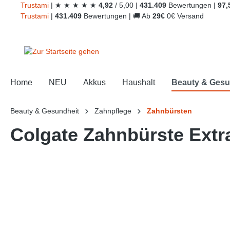
Trust
ami
|
★
★
★
★
★
4,92
/
5,00
|
431.409
Bewertungen
|
97,
springen
Zur Hauptnavigation springen
Trust
ami
|
431.409
Bewertungen
|
🚚
Ab
29€
0€ Versand
Home
NEU
Akkus
Haushalt
Beauty & Gesu
Beauty & Gesundheit
Zahnpflege
Zahnbürsten
Colgate Zahnbürste Extr
Bildergalerie überspringen