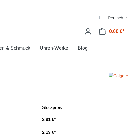
Deutsch
0,00 €*
Ware
en & Schmuck
Uhren-Werke
Blog
Stückpreis
2,91 €*
2,13 €*