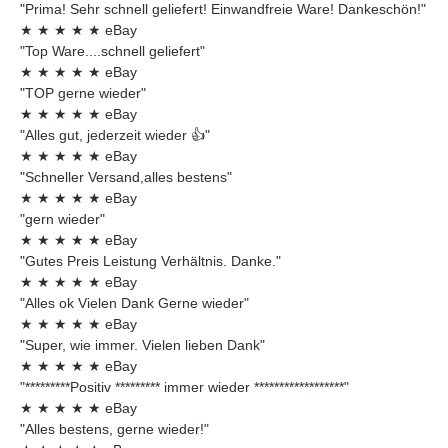
"Prima! Sehr schnell geliefert! Einwandfreie Ware! Dankeschön!"
★
★
★
★
★
eBay
"Top Ware....schnell geliefert"
★
★
★
★
★
eBay
"TOP gerne wieder"
★
★
★
★
★
eBay
"Alles gut, jederzeit wieder 👍"
★
★
★
★
★
eBay
"Schneller Versand,alles bestens"
★
★
★
★
★
eBay
"gern wieder"
★
★
★
★
★
eBay
"Gutes Preis Leistung Verhältnis. Danke."
★
★
★
★
★
eBay
"Alles ok Vielen Dank Gerne wieder"
★
★
★
★
★
eBay
"Super, wie immer. Vielen lieben Dank"
★
★
★
★
★
eBay
"*********Positiv ********* immer wieder ******************"
★
★
★
★
★
eBay
"Alles bestens, gerne wieder!"