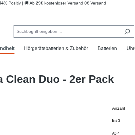
54%
Positiv
|
🚚
Ab
29€
kostenloser Versand
0€ Versand
ndheit
Hörgerätebatterien & Zubehör
Batterien
Uhr
a Clean Duo - 2er Pack
Anzahl
Bis
3
Ab
4