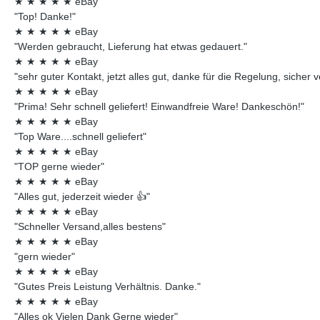
★
★
★
★
★
eBay
"Top! Danke!"
★
★
★
★
★
eBay
"Werden gebraucht, Lieferung hat etwas gedauert."
★
★
★
★
★
eBay
"sehr guter Kontakt, jetzt alles gut, danke für die Regelung, sicher 
★
★
★
★
★
eBay
"Prima! Sehr schnell geliefert! Einwandfreie Ware! Dankeschön!"
★
★
★
★
★
eBay
"Top Ware....schnell geliefert"
★
★
★
★
★
eBay
"TOP gerne wieder"
★
★
★
★
★
eBay
"Alles gut, jederzeit wieder 👍"
★
★
★
★
★
eBay
"Schneller Versand,alles bestens"
★
★
★
★
★
eBay
"gern wieder"
★
★
★
★
★
eBay
"Gutes Preis Leistung Verhältnis. Danke."
★
★
★
★
★
eBay
"Alles ok Vielen Dank Gerne wieder"