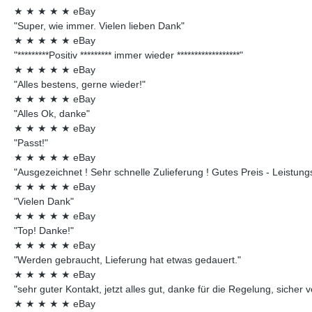
★
★
★
★
★
eBay
"Super, wie immer. Vielen lieben Dank"
★
★
★
★
★
eBay
"*********Positiv ********* immer wieder ******************"
★
★
★
★
★
eBay
"Alles bestens, gerne wieder!"
★
★
★
★
★
eBay
"Alles Ok, danke"
★
★
★
★
★
eBay
"Passt!"
★
★
★
★
★
eBay
"Ausgezeichnet ! Sehr schnelle Zulieferung ! Gutes Preis - Leistungsv
★
★
★
★
★
eBay
"Vielen Dank"
★
★
★
★
★
eBay
"Top! Danke!"
★
★
★
★
★
eBay
"Werden gebraucht, Lieferung hat etwas gedauert."
★
★
★
★
★
eBay
"sehr guter Kontakt, jetzt alles gut, danke für die Regelung, sicher 
★
★
★
★
★
eBay