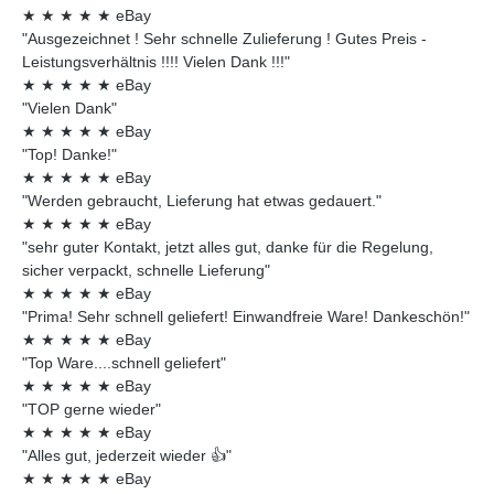
★
★
★
★
★
eBay
"Ausgezeichnet ! Sehr schnelle Zulieferung ! Gutes Preis -
Leistungsverhältnis !!!! Vielen Dank !!!"
★
★
★
★
★
eBay
"Vielen Dank"
★
★
★
★
★
eBay
"Top! Danke!"
★
★
★
★
★
eBay
"Werden gebraucht, Lieferung hat etwas gedauert."
★
★
★
★
★
eBay
"sehr guter Kontakt, jetzt alles gut, danke für die Regelung,
sicher verpackt, schnelle Lieferung"
★
★
★
★
★
eBay
"Prima! Sehr schnell geliefert! Einwandfreie Ware! Dankeschön!"
★
★
★
★
★
eBay
"Top Ware....schnell geliefert"
★
★
★
★
★
eBay
"TOP gerne wieder"
★
★
★
★
★
eBay
"Alles gut, jederzeit wieder 👍"
★
★
★
★
★
eBay