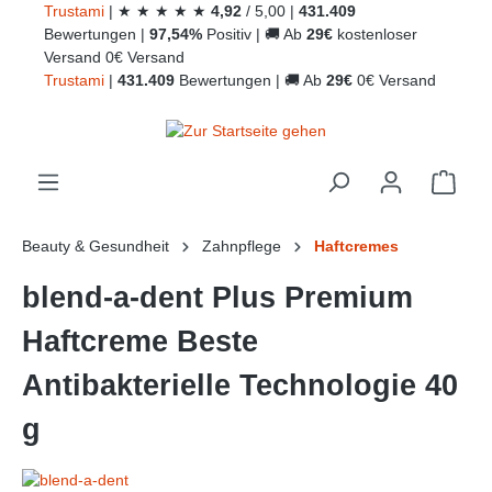
Trust
ami
|
★
★
★
★
★
4,92
/
5,00
|
431.409
alt springen
Bewertungen
|
97,54%
Positiv
|
🚚
Ab
29€
kostenloser
Versand
0€ Versand
Trust
ami
|
431.409
Bewertungen
|
🚚
Ab
29€
0€ Versand
Ware
Beauty & Gesundheit
Zahnpflege
Haftcremes
blend-a-dent Plus Premium
Haftcreme Beste
Antibakterielle Technologie 40
g