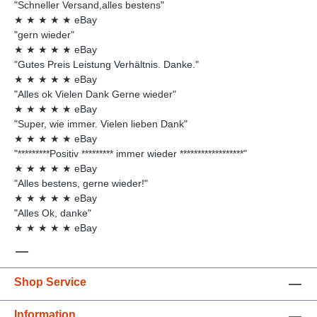
"Schneller Versand,alles bestens"
★
★
★
★
★
eBay
"gern wieder"
★
★
★
★
★
eBay
"Gutes Preis Leistung Verhältnis. Danke."
★
★
★
★
★
eBay
"Alles ok Vielen Dank Gerne wieder"
★
★
★
★
★
eBay
"Super, wie immer. Vielen lieben Dank"
★
★
★
★
★
eBay
"*********Positiv ********* immer wieder ******************"
★
★
★
★
★
eBay
"Alles bestens, gerne wieder!"
★
★
★
★
★
eBay
"Alles Ok, danke"
★
★
★
★
★
eBay
Shop Service
Information