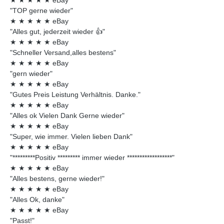
"TOP gerne wieder"
★
★
★
★
★
eBay
"Alles gut, jederzeit wieder 👍"
★
★
★
★
★
eBay
"Schneller Versand,alles bestens"
★
★
★
★
★
eBay
"gern wieder"
★
★
★
★
★
eBay
"Gutes Preis Leistung Verhältnis. Danke."
★
★
★
★
★
eBay
"Alles ok Vielen Dank Gerne wieder"
★
★
★
★
★
eBay
"Super, wie immer. Vielen lieben Dank"
★
★
★
★
★
eBay
"*********Positiv ********* immer wieder ******************"
★
★
★
★
★
eBay
"Alles bestens, gerne wieder!"
★
★
★
★
★
eBay
"Alles Ok, danke"
★
★
★
★
★
eBay
"Passt!"