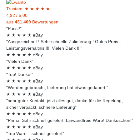
Trust
ami
★
★
★
★
★
4,92
/
5,00
aus
431.409
Bewertungen
"Passt!"
★
★
★
★
★
eBay
"Ausgezeichnet ! Sehr schnelle Zulieferung ! Gutes Preis -
Leistungsverhältnis !!!! Vielen Dank !!!"
★
★
★
★
★
eBay
"Vielen Dank"
★
★
★
★
★
eBay
"Top! Danke!"
★
★
★
★
★
eBay
"Werden gebraucht, Lieferung hat etwas gedauert."
★
★
★
★
★
eBay
"sehr guter Kontakt, jetzt alles gut, danke für die Regelung,
sicher verpackt, schnelle Lieferung"
★
★
★
★
★
eBay
"Prima! Sehr schnell geliefert! Einwandfreie Ware! Dankeschön!"
★
★
★
★
★
eBay
"Top Ware....schnell geliefert"
★
★
★
★
★
eBay