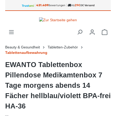
🚚
alt springen
431.409
29€
|
Bewertungen
|
Ab
0€ Versand
Trust
ami
Ware
Beauty & Gesundheit
Tabletten-Zubehör
Tablettenaufbewahrung
EWANTO Tablettenbox
Pillendose Medikamtenbox 7
Tage morgens abends 14
Fächer hellblau/violett BPA-frei
HA-36