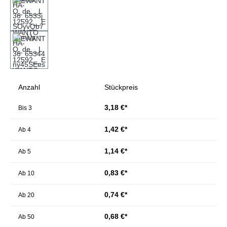
Anzahl
Stückpreis
3,18 €*
Bis
3
1,42 €*
Ab
4
1,14 €*
Ab
5
0,83 €*
Ab
10
0,74 €*
Ab
20
0,68 €*
Ab
50