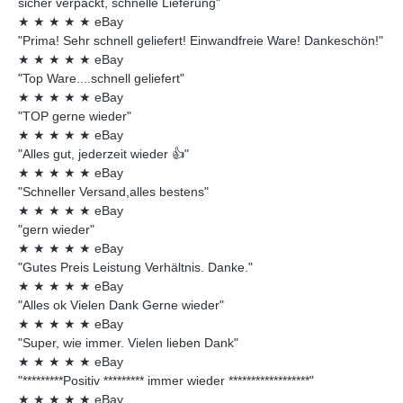
sicher verpackt, schnelle Lieferung"
★
★
★
★
★
eBay
"Prima! Sehr schnell geliefert! Einwandfreie Ware! Dankeschön!"
★
★
★
★
★
eBay
"Top Ware....schnell geliefert"
★
★
★
★
★
eBay
"TOP gerne wieder"
★
★
★
★
★
eBay
"Alles gut, jederzeit wieder 👍"
★
★
★
★
★
eBay
"Schneller Versand,alles bestens"
★
★
★
★
★
eBay
"gern wieder"
★
★
★
★
★
eBay
"Gutes Preis Leistung Verhältnis. Danke."
★
★
★
★
★
eBay
"Alles ok Vielen Dank Gerne wieder"
★
★
★
★
★
eBay
"Super, wie immer. Vielen lieben Dank"
★
★
★
★
★
eBay
"*********Positiv ********* immer wieder ******************"
★
★
★
★
★
eBay