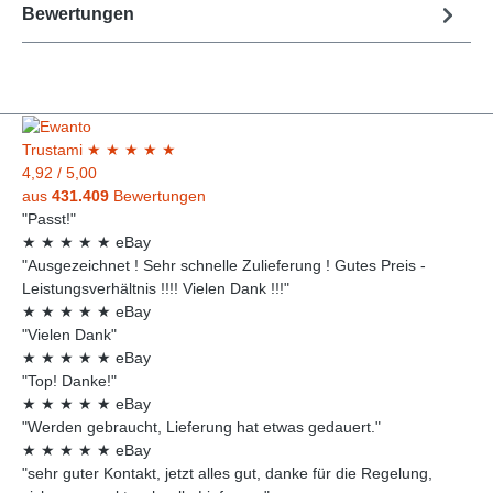
Bewertungen
Trust
ami
★
★
★
★
★
4,92
/
5,00
aus
431.409
Bewertungen
"Passt!"
★
★
★
★
★
eBay
"Ausgezeichnet ! Sehr schnelle Zulieferung ! Gutes Preis -
Leistungsverhältnis !!!! Vielen Dank !!!"
★
★
★
★
★
eBay
"Vielen Dank"
★
★
★
★
★
eBay
"Top! Danke!"
★
★
★
★
★
eBay
"Werden gebraucht, Lieferung hat etwas gedauert."
★
★
★
★
★
eBay
"sehr guter Kontakt, jetzt alles gut, danke für die Regelung,