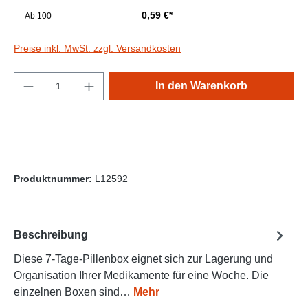
0,59 €*
Ab
100
Preise inkl. MwSt. zzgl. Versandkosten
Produkt Anzahl: Gib den gewünschten Wert e
In den Warenkorb
Produktnummer:
L12592
Beschreibung
Diese 7-Tage-Pillenbox eignet sich zur Lagerung und
Organisation Ihrer Medikamente für eine Woche. Die
einzelnen Boxen sind…
Mehr