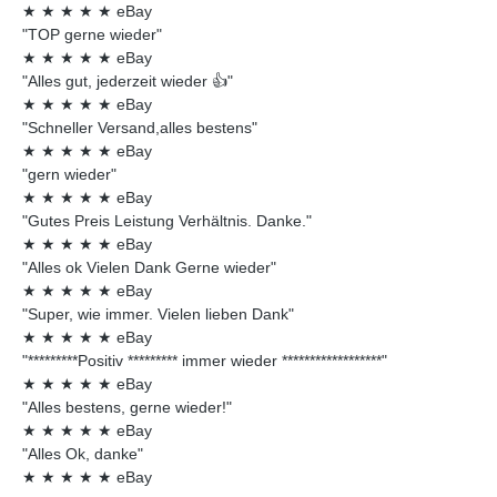
★
★
★
★
★
eBay
"TOP gerne wieder"
★
★
★
★
★
eBay
"Alles gut, jederzeit wieder 👍"
★
★
★
★
★
eBay
"Schneller Versand,alles bestens"
★
★
★
★
★
eBay
"gern wieder"
★
★
★
★
★
eBay
"Gutes Preis Leistung Verhältnis. Danke."
★
★
★
★
★
eBay
"Alles ok Vielen Dank Gerne wieder"
★
★
★
★
★
eBay
"Super, wie immer. Vielen lieben Dank"
★
★
★
★
★
eBay
"*********Positiv ********* immer wieder ******************"
★
★
★
★
★
eBay
"Alles bestens, gerne wieder!"
★
★
★
★
★
eBay
"Alles Ok, danke"
★
★
★
★
★
eBay