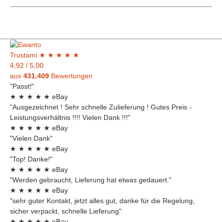
Trust
ami
★
★
★
★
★
4,92
/
5,00
aus
431.409
Bewertungen
"Passt!"
★
★
★
★
★
eBay
"Ausgezeichnet ! Sehr schnelle Zulieferung ! Gutes Preis -
Leistungsverhältnis !!!! Vielen Dank !!!"
★
★
★
★
★
eBay
"Vielen Dank"
★
★
★
★
★
eBay
"Top! Danke!"
★
★
★
★
★
eBay
"Werden gebraucht, Lieferung hat etwas gedauert."
★
★
★
★
★
eBay
"sehr guter Kontakt, jetzt alles gut, danke für die Regelung,
sicher verpackt, schnelle Lieferung"
★
★
★
★
★
eBay