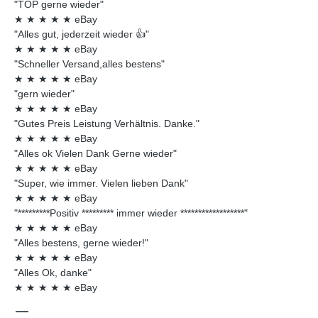
"TOP gerne wieder"
★
★
★
★
★
eBay
"Alles gut, jederzeit wieder 👍"
★
★
★
★
★
eBay
"Schneller Versand,alles bestens"
★
★
★
★
★
eBay
"gern wieder"
★
★
★
★
★
eBay
"Gutes Preis Leistung Verhältnis. Danke."
★
★
★
★
★
eBay
"Alles ok Vielen Dank Gerne wieder"
★
★
★
★
★
eBay
"Super, wie immer. Vielen lieben Dank"
★
★
★
★
★
eBay
"*********Positiv ********* immer wieder ******************"
★
★
★
★
★
eBay
"Alles bestens, gerne wieder!"
★
★
★
★
★
eBay
"Alles Ok, danke"
★
★
★
★
★
eBay