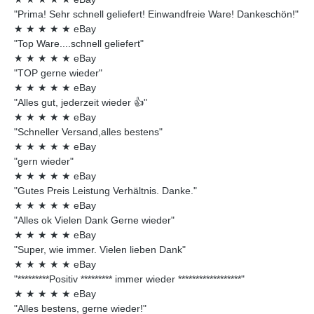
"Prima! Sehr schnell geliefert! Einwandfreie Ware! Dankeschön!"
★
★
★
★
★
eBay
"Top Ware....schnell geliefert"
★
★
★
★
★
eBay
"TOP gerne wieder"
★
★
★
★
★
eBay
"Alles gut, jederzeit wieder 👍"
★
★
★
★
★
eBay
"Schneller Versand,alles bestens"
★
★
★
★
★
eBay
"gern wieder"
★
★
★
★
★
eBay
"Gutes Preis Leistung Verhältnis. Danke."
★
★
★
★
★
eBay
"Alles ok Vielen Dank Gerne wieder"
★
★
★
★
★
eBay
"Super, wie immer. Vielen lieben Dank"
★
★
★
★
★
eBay
"*********Positiv ********* immer wieder ******************"
★
★
★
★
★
eBay
"Alles bestens, gerne wieder!"