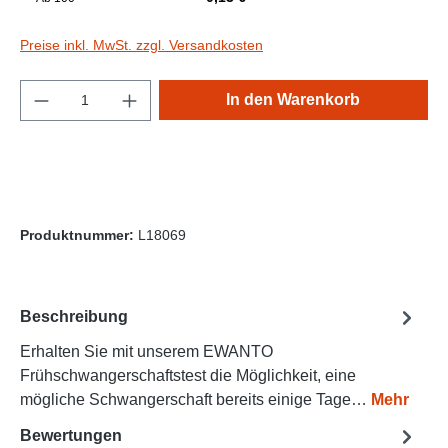
Preise inkl. MwSt. zzgl. Versandkosten
Produkt Anzahl: Gib den gewünschten Wert e
In den Warenkorb
Produktnummer:
L18069
Beschreibung
Erhalten Sie mit unserem EWANTO
Frühschwangerschaftstest die Möglichkeit, eine
mögliche Schwangerschaft bereits einige Tage…
Mehr
Bewertungen