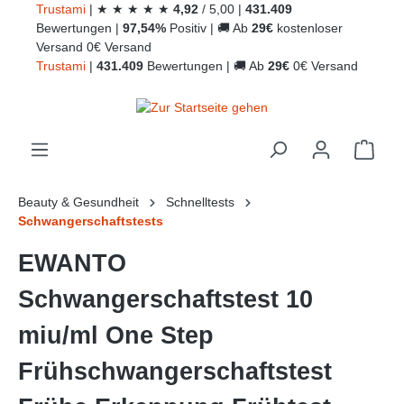
Trust
ami
|
★
★
★
★
★
4,92
/
5,00
|
431.409
alt springen
Bewertungen
|
97,54%
Positiv
|
🚚
Ab
29€
kostenloser
Versand
0€ Versand
Trust
ami
|
431.409
Bewertungen
|
🚚
Ab
29€
0€ Versand
Ware
Beauty & Gesundheit
Schnelltests
Schwangerschaftstests
EWANTO
Schwangerschaftstest 10
miu/ml One Step
Frühschwangerschaftstest