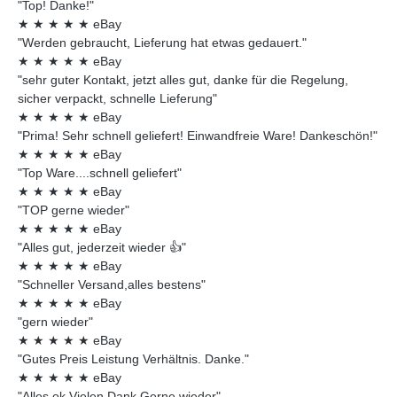
"Top! Danke!"
★
★
★
★
★
eBay
"Werden gebraucht, Lieferung hat etwas gedauert."
★
★
★
★
★
eBay
"sehr guter Kontakt, jetzt alles gut, danke für die Regelung,
sicher verpackt, schnelle Lieferung"
★
★
★
★
★
eBay
"Prima! Sehr schnell geliefert! Einwandfreie Ware! Dankeschön!"
★
★
★
★
★
eBay
"Top Ware....schnell geliefert"
★
★
★
★
★
eBay
"TOP gerne wieder"
★
★
★
★
★
eBay
"Alles gut, jederzeit wieder 👍"
★
★
★
★
★
eBay
"Schneller Versand,alles bestens"
★
★
★
★
★
eBay
"gern wieder"
★
★
★
★
★
eBay
"Gutes Preis Leistung Verhältnis. Danke."
★
★
★
★
★
eBay
"Alles ok Vielen Dank Gerne wieder"