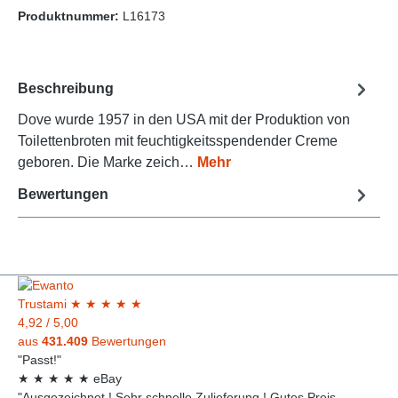
Produktnummer:
L16173
Beschreibung
Dove wurde 1957 in den USA mit der Produktion von
Toilettenbroten mit feuchtigkeitsspendender Creme
geboren. Die Marke zeich…
Mehr
Bewertungen
Trust
ami
★
★
★
★
★
4,92
/
5,00
aus
431.409
Bewertungen
"Passt!"
★
★
★
★
★
eBay
"Ausgezeichnet ! Sehr schnelle Zulieferung ! Gutes Preis -