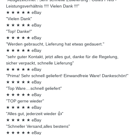
Leistungsverhältnis !!!! Vielen Dank !!!"
★
★
★
★
★
eBay
"Vielen Dank"
★
★
★
★
★
eBay
"Top! Danke!"
★
★
★
★
★
eBay
"Werden gebraucht, Lieferung hat etwas gedauert."
★
★
★
★
★
eBay
"sehr guter Kontakt, jetzt alles gut, danke für die Regelung,
sicher verpackt, schnelle Lieferung"
★
★
★
★
★
eBay
"Prima! Sehr schnell geliefert! Einwandfreie Ware! Dankeschön!"
★
★
★
★
★
eBay
"Top Ware....schnell geliefert"
★
★
★
★
★
eBay
"TOP gerne wieder"
★
★
★
★
★
eBay
"Alles gut, jederzeit wieder 👍"
★
★
★
★
★
eBay
"Schneller Versand,alles bestens"
★
★
★
★
★
eBay