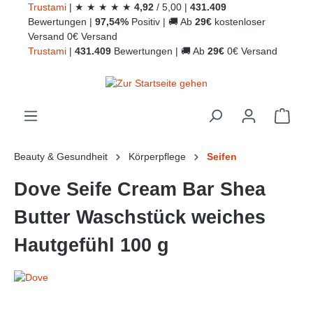
Trust
ami
|
★
★
★
★
★
4,92
/
5,00
|
431.409
alt springen
Bewertungen
|
97,54%
Positiv
|
🚚
Ab
29€
kostenloser
Versand
0€ Versand
Trust
ami
|
431.409
Bewertungen
|
🚚
Ab
29€
0€ Versand
Ware
Beauty & Gesundheit
Körperpflege
Seifen
Dove Seife Cream Bar Shea
Butter Waschstück weiches
Hautgefühl 100 g