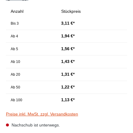
Anzahl
Stückpreis
3,11 €*
Bis
3
1,94 €*
Ab
4
1,56 €*
Ab
5
1,43 €*
Ab
10
1,31 €*
Ab
20
1,22 €*
Ab
50
1,13 €*
Ab
100
Preise inkl. MwSt. zzgl. Versandkosten
Nachschub ist unterwegs.