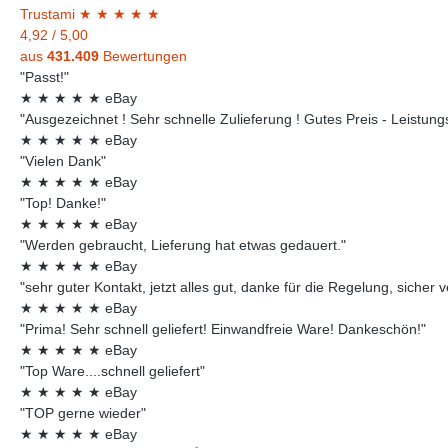
Trust
ami
★
★
★
★
★
4,92
/
5,00
aus
431.409
Bewertungen
"Passt!"
★
★
★
★
★
eBay
"Ausgezeichnet ! Sehr schnelle Zulieferung ! Gutes Preis - Leistungsv
★
★
★
★
★
eBay
"Vielen Dank"
★
★
★
★
★
eBay
"Top! Danke!"
★
★
★
★
★
eBay
"Werden gebraucht, Lieferung hat etwas gedauert."
★
★
★
★
★
eBay
"sehr guter Kontakt, jetzt alles gut, danke für die Regelung, sicher 
★
★
★
★
★
eBay
"Prima! Sehr schnell geliefert! Einwandfreie Ware! Dankeschön!"
★
★
★
★
★
eBay
"Top Ware....schnell geliefert"
★
★
★
★
★
eBay
"TOP gerne wieder"
★
★
★
★
★
eBay