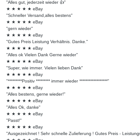
"Alles gut, jederzeit wieder 👍"
★
★
★
★
★
eBay
"Schneller Versand,alles bestens"
★
★
★
★
★
eBay
"gern wieder"
★
★
★
★
★
eBay
"Gutes Preis Leistung Verhältnis. Danke."
★
★
★
★
★
eBay
"Alles ok Vielen Dank Gerne wieder"
★
★
★
★
★
eBay
"Super, wie immer. Vielen lieben Dank"
★
★
★
★
★
eBay
"*********Positiv ********* immer wieder ******************"
★
★
★
★
★
eBay
"Alles bestens, gerne wieder!"
★
★
★
★
★
eBay
"Alles Ok, danke"
★
★
★
★
★
eBay
"Passt!"
★
★
★
★
★
eBay
"Ausgezeichnet ! Sehr schnelle Zulieferung ! Gutes Preis - Leistungsv
★
★
★
★
★
eBay