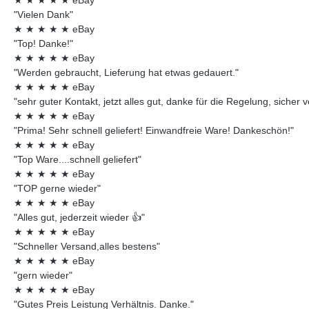
"Vielen Dank"
★
★
★
★
★
eBay
"Top! Danke!"
★
★
★
★
★
eBay
"Werden gebraucht, Lieferung hat etwas gedauert."
★
★
★
★
★
eBay
"sehr guter Kontakt, jetzt alles gut, danke für die Regelung, sicher 
★
★
★
★
★
eBay
"Prima! Sehr schnell geliefert! Einwandfreie Ware! Dankeschön!"
★
★
★
★
★
eBay
"Top Ware....schnell geliefert"
★
★
★
★
★
eBay
"TOP gerne wieder"
★
★
★
★
★
eBay
"Alles gut, jederzeit wieder 👍"
★
★
★
★
★
eBay
"Schneller Versand,alles bestens"
★
★
★
★
★
eBay
"gern wieder"
★
★
★
★
★
eBay
"Gutes Preis Leistung Verhältnis. Danke."