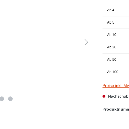
Ab
4
Ab
5
Ab
10
Ab
20
Ab
50
Ab
100
Preise inkl. M
Nachschub i
Produktnum