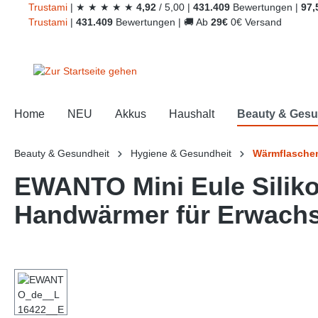
Trust
ami
|
★
★
★
★
★
4,92
/
5,00
|
431.409
Bewertungen
|
97,
springen
Zur Hauptnavigation springen
Trust
ami
|
431.409
Bewertungen
|
🚚
Ab
29€
0€ Versand
Home
NEU
Akkus
Haushalt
Beauty & Gesu
Beauty & Gesundheit
Hygiene & Gesundheit
Wärmflasche
EWANTO Mini Eule Siliko
Handwärmer für Erwachs
Bildergalerie überspringen