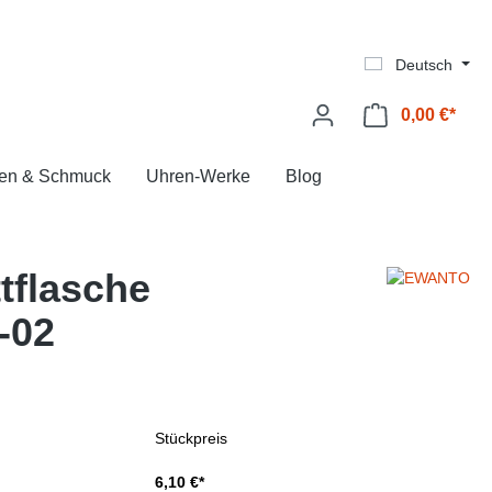
Deutsch
0,00 €*
Ware
en & Schmuck
Uhren-Werke
Blog
tflasche
-02
Stückpreis
6,10 €*