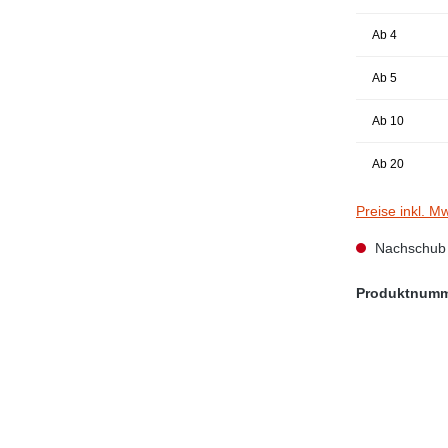
Ab
4
Ab
5
Ab
10
Ab
20
Preise inkl. M
Nachschub i
Produktnum