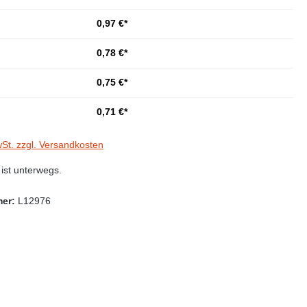
0,97 €*
0,78 €*
0,75 €*
0,71 €*
wSt. zzgl. Versandkosten
st unterwegs.
mer:
L12976