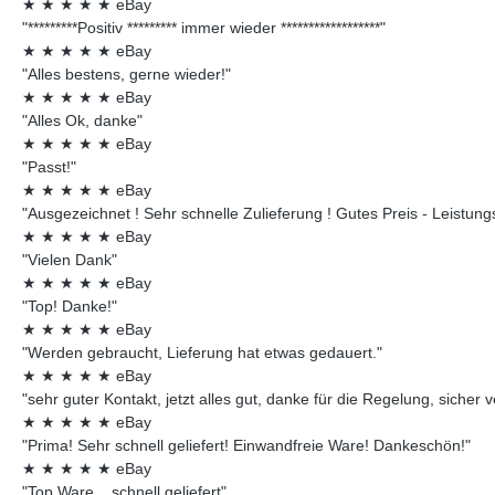
★
★
★
★
★
eBay
"*********Positiv ********* immer wieder ******************"
★
★
★
★
★
eBay
"Alles bestens, gerne wieder!"
★
★
★
★
★
eBay
"Alles Ok, danke"
★
★
★
★
★
eBay
"Passt!"
★
★
★
★
★
eBay
"Ausgezeichnet ! Sehr schnelle Zulieferung ! Gutes Preis - Leistungsv
★
★
★
★
★
eBay
"Vielen Dank"
★
★
★
★
★
eBay
"Top! Danke!"
★
★
★
★
★
eBay
"Werden gebraucht, Lieferung hat etwas gedauert."
★
★
★
★
★
eBay
"sehr guter Kontakt, jetzt alles gut, danke für die Regelung, sicher 
★
★
★
★
★
eBay
"Prima! Sehr schnell geliefert! Einwandfreie Ware! Dankeschön!"
★
★
★
★
★
eBay
"Top Ware....schnell geliefert"