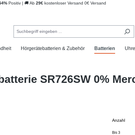
54%
Positiv
|
🚚
Ab
29€
kostenloser Versand
0€ Versand
dheit
Hörgerätebatterien & Zubehör
Batterien
Uhr
atterie SR726SW 0% Mercu
Anzahl
Bis
3