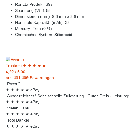
Renata Produkt: 397
Spannung (V): 1,55
Dimensionen (mm): 9,6 mm x 3,6 mm
Nominale Kapazität (mAh): 32
Mercury: Free (0 %)
Chemisches System: Silberoxid
Trust
ami
★
★
★
★
★
4,92
/
5,00
aus
431.409
Bewertungen
"Passt!"
★
★
★
★
★
eBay
"Ausgezeichnet ! Sehr schnelle Zulieferung ! Gutes Preis - Leistungsv
★
★
★
★
★
eBay
"Vielen Dank"
★
★
★
★
★
eBay
"Top! Danke!"
★
★
★
★
★
eBay