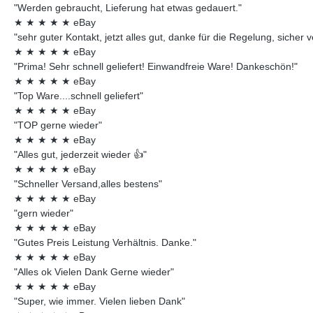
"Werden gebraucht, Lieferung hat etwas gedauert."
★
★
★
★
★
eBay
"sehr guter Kontakt, jetzt alles gut, danke für die Regelung, sicher 
★
★
★
★
★
eBay
"Prima! Sehr schnell geliefert! Einwandfreie Ware! Dankeschön!"
★
★
★
★
★
eBay
"Top Ware....schnell geliefert"
★
★
★
★
★
eBay
"TOP gerne wieder"
★
★
★
★
★
eBay
"Alles gut, jederzeit wieder 👍"
★
★
★
★
★
eBay
"Schneller Versand,alles bestens"
★
★
★
★
★
eBay
"gern wieder"
★
★
★
★
★
eBay
"Gutes Preis Leistung Verhältnis. Danke."
★
★
★
★
★
eBay
"Alles ok Vielen Dank Gerne wieder"
★
★
★
★
★
eBay
"Super, wie immer. Vielen lieben Dank"