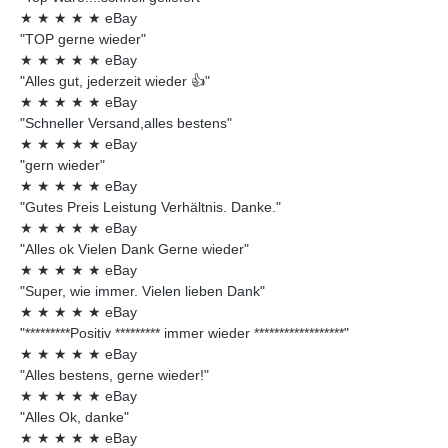
★
★
★
★
★
eBay
"TOP gerne wieder"
★
★
★
★
★
eBay
"Alles gut, jederzeit wieder 👍"
★
★
★
★
★
eBay
"Schneller Versand,alles bestens"
★
★
★
★
★
eBay
"gern wieder"
★
★
★
★
★
eBay
"Gutes Preis Leistung Verhältnis. Danke."
★
★
★
★
★
eBay
"Alles ok Vielen Dank Gerne wieder"
★
★
★
★
★
eBay
"Super, wie immer. Vielen lieben Dank"
★
★
★
★
★
eBay
"*********Positiv ********* immer wieder ******************"
★
★
★
★
★
eBay
"Alles bestens, gerne wieder!"
★
★
★
★
★
eBay
"Alles Ok, danke"
★
★
★
★
★
eBay