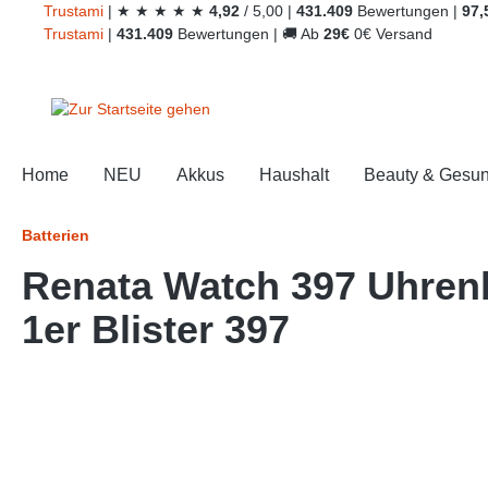
Trust
ami
|
★
★
★
★
★
4,92
/
5,00
|
431.409
Bewertungen
|
97,
springen
Zur Hauptnavigation springen
Trust
ami
|
431.409
Bewertungen
|
🚚
Ab
29€
0€ Versand
Home
NEU
Akkus
Haushalt
Beauty & Gesun
Batterien
Renata Watch 397 Uhrenb
1er Blister 397
Bildergalerie überspringen