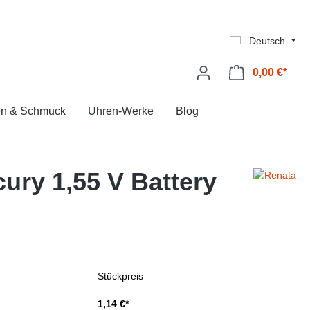
Deutsch
0,00 €*
Ware
en & Schmuck
Uhren-Werke
Blog
ry 1,55 V Battery
Stückpreis
1,14 €*