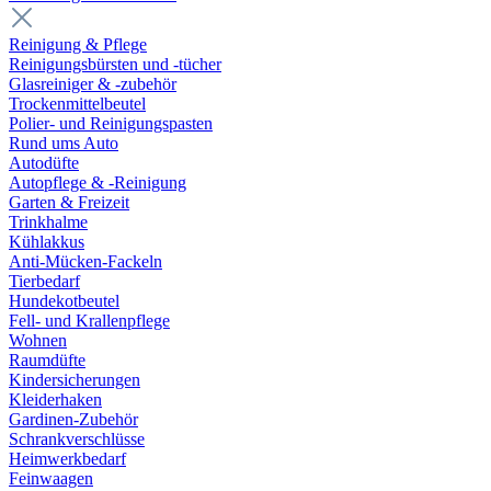
Reinigung & Pflege
Reinigungsbürsten und -tücher
Glasreiniger & -zubehör
Trockenmittelbeutel
Polier- und Reinigungspasten
Rund ums Auto
Autodüfte
Autopflege & -Reinigung
Garten & Freizeit
Trinkhalme
Kühlakkus
Anti-Mücken-Fackeln
Tierbedarf
Hundekotbeutel
Fell- und Krallenpflege
Wohnen
Raumdüfte
Kindersicherungen
Kleiderhaken
Gardinen-Zubehör
Schrankverschlüsse
Heimwerkbedarf
Feinwaagen