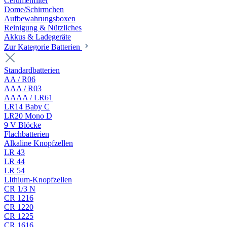
Cerumenfilter
Dome/Schirmchen
Aufbewahrungsboxen
Reinigung & Nützliches
Akkus & Ladegeräte
Zur Kategorie Batterien
Standardbatterien
AA / R06
AAA / R03
AAAA / LR61
LR14 Baby C
LR20 Mono D
9 V Blöcke
Flachbatterien
Alkaline Knopfzellen
LR 43
LR 44
LR 54
LIthium-Knopfzellen
CR 1/3 N
CR 1216
CR 1220
CR 1225
CR 1616