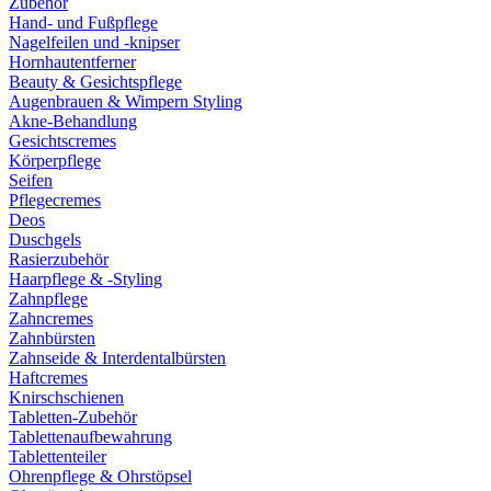
Zubehör
Hand- und Fußpflege
Nagelfeilen und -knipser
Hornhautentferner
Beauty & Gesichtspflege
Augenbrauen & Wimpern Styling
Akne-Behandlung
Gesichtscremes
Körperpflege
Seifen
Pflegecremes
Deos
Duschgels
Rasierzubehör
Haarpflege & -Styling
Zahnpflege
Zahncremes
Zahnbürsten
Zahnseide & Interdentalbürsten
Haftcremes
Knirschschienen
Tabletten-Zubehör
Tablettenaufbewahrung
Tablettenteiler
Ohrenpflege & Ohrstöpsel