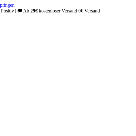
springen
Positiv
|
🚚
Ab
29€
kostenloser Versand
0€ Versand