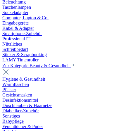
Beleuchtung
Taschenlampen
Sockeladapter
Computer, Laptop & Co.
Eingabegeräte
Kabel & Adapter
Smartphone-Zubehör
Professional IT
Nützliches
Schreibbedarf
Sticker & Scrapbooking
LAMY Tintenroller
Zur Kategorie Beauty & Gesundheit
Hygiene & Gesundheit
Wärmflaschen
Pflaster
Gesichtsmasken
Desinfektionsmittel
Duschhauben & Haarnetze
Diabetiker-Zubehör
Sonstiges
Babypflege
Feuchttücher & Puder