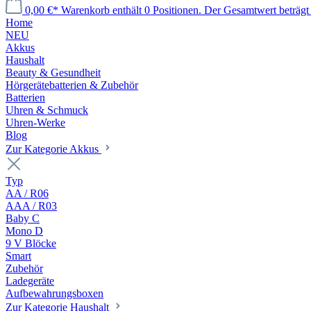
0,00 €*
Warenkorb enthält 0 Positionen. Der Gesamtwert beträgt 
Home
NEU
Akkus
Haushalt
Beauty & Gesundheit
Hörgerätebatterien & Zubehör
Batterien
Uhren & Schmuck
Uhren-Werke
Blog
Zur Kategorie Akkus
Typ
AA / R06
AAA / R03
Baby C
Mono D
9 V Blöcke
Smart
Zubehör
Ladegeräte
Aufbewahrungsboxen
Zur Kategorie Haushalt