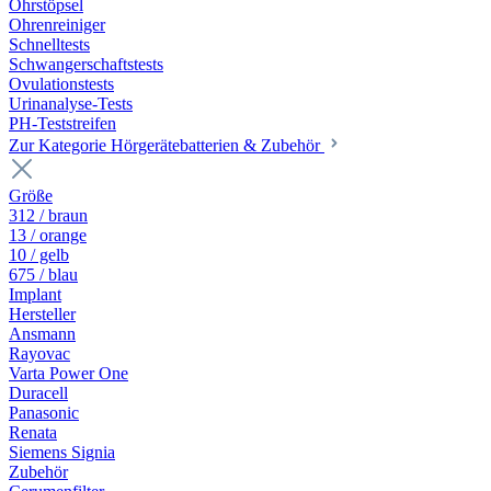
Ohrstöpsel
Ohrenreiniger
Schnelltests
Schwangerschaftstests
Ovulationstests
Urinanalyse-Tests
PH-Teststreifen
Zur Kategorie Hörgerätebatterien & Zubehör
Größe
312 / braun
13 / orange
10 / gelb
675 / blau
Implant
Hersteller
Ansmann
Rayovac
Varta Power One
Duracell
Panasonic
Renata
Siemens Signia
Zubehör