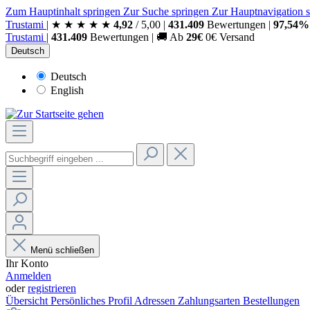
Zum Hauptinhalt springen
Zur Suche springen
Zur Hauptnavigation 
Trust
ami
|
★
★
★
★
★
4,92
/
5,00
|
431.409
Bewertungen
|
97,54%
Trust
ami
|
431.409
Bewertungen
|
🚚
Ab
29€
0€ Versand
Deutsch
Deutsch
English
Menü schließen
Ihr Konto
Anmelden
oder
registrieren
Übersicht
Persönliches Profil
Adressen
Zahlungsarten
Bestellungen