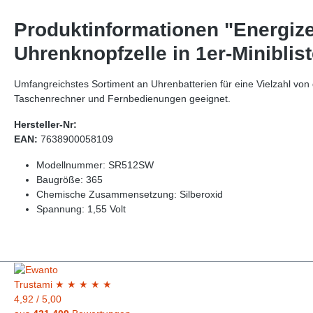
Produktinformationen "Energiz
Uhrenknopfzelle in 1er-Minibli
Umfangreichstes Sortiment an Uhrenbatterien für eine Vielzahl vo
Taschenrechner und Fernbedienungen geeignet.
Hersteller-Nr:
EAN:
7638900058109
Modellnummer: SR512SW
Baugröße: 365
Chemische Zusammensetzung: Silberoxid
Spannung: 1,55 Volt
Trust
ami
★
★
★
★
★
4,92
/
5,00