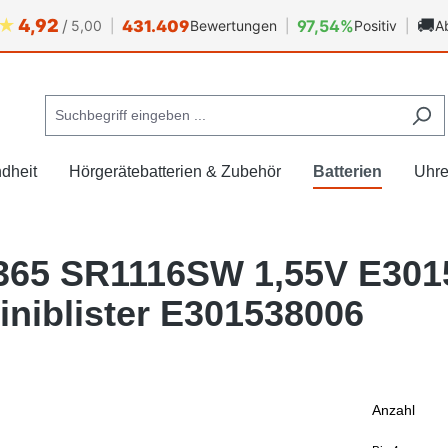
★
4,92
🚚
/
431.409
97,54%
5,00
|
Bewertungen
|
Positiv
|
A
dheit
Hörgerätebatterien & Zubehör
Batterien
Uhr
 365 SR1116SW 1,55V E301
iniblister E301538006
Anzahl