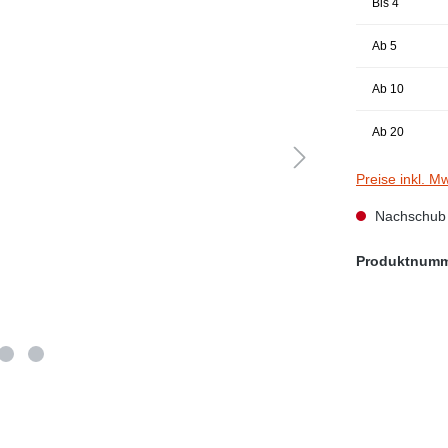
Bis
4
Ab
5
Ab
10
Ab
20
Preise inkl. M
Nachschub i
Produktnum