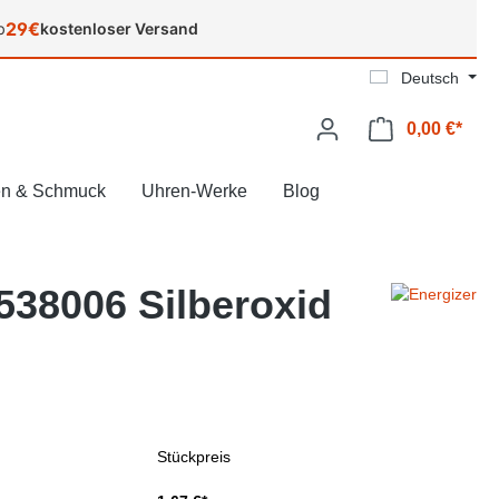
29€
b
kostenloser Versand
Deutsch
0,00 €*
Ware
en & Schmuck
Uhren-Werke
Blog
538006 Silberoxid
Stückpreis