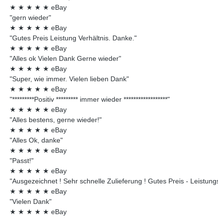
★
★
★
★
★
eBay
"gern wieder"
★
★
★
★
★
eBay
"Gutes Preis Leistung Verhältnis. Danke."
★
★
★
★
★
eBay
"Alles ok Vielen Dank Gerne wieder"
★
★
★
★
★
eBay
"Super, wie immer. Vielen lieben Dank"
★
★
★
★
★
eBay
"*********Positiv ********* immer wieder ******************"
★
★
★
★
★
eBay
"Alles bestens, gerne wieder!"
★
★
★
★
★
eBay
"Alles Ok, danke"
★
★
★
★
★
eBay
"Passt!"
★
★
★
★
★
eBay
"Ausgezeichnet ! Sehr schnelle Zulieferung ! Gutes Preis - Leistungsv
★
★
★
★
★
eBay
"Vielen Dank"
★
★
★
★
★
eBay