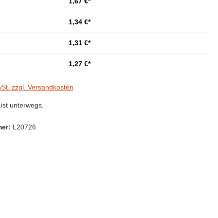
1,67 €*
1,34 €*
1,31 €*
1,27 €*
wSt. zzgl. Versandkosten
st unterwegs.
mer:
L20726