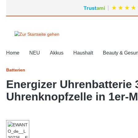
springen
Zur Hauptnavigation springen
★
★
★
★
Trust
ami
|
Home
NEU
Akkus
Haushalt
Beauty & Gesun
Batterien
Energizer Uhrenbatterie
Uhrenknopfzelle in 1er-M
Bildergalerie überspringen