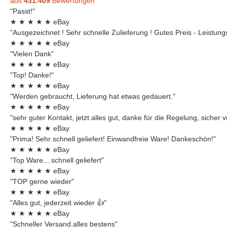
aus
431.409
Bewertungen
"Passt!"
★
★
★
★
★
eBay
"Ausgezeichnet ! Sehr schnelle Zulieferung ! Gutes Preis - Leistungsv
★
★
★
★
★
eBay
"Vielen Dank"
★
★
★
★
★
eBay
"Top! Danke!"
★
★
★
★
★
eBay
"Werden gebraucht, Lieferung hat etwas gedauert."
★
★
★
★
★
eBay
"sehr guter Kontakt, jetzt alles gut, danke für die Regelung, sicher 
★
★
★
★
★
eBay
"Prima! Sehr schnell geliefert! Einwandfreie Ware! Dankeschön!"
★
★
★
★
★
eBay
"Top Ware....schnell geliefert"
★
★
★
★
★
eBay
"TOP gerne wieder"
★
★
★
★
★
eBay
"Alles gut, jederzeit wieder 👍"
★
★
★
★
★
eBay
"Schneller Versand,alles bestens"