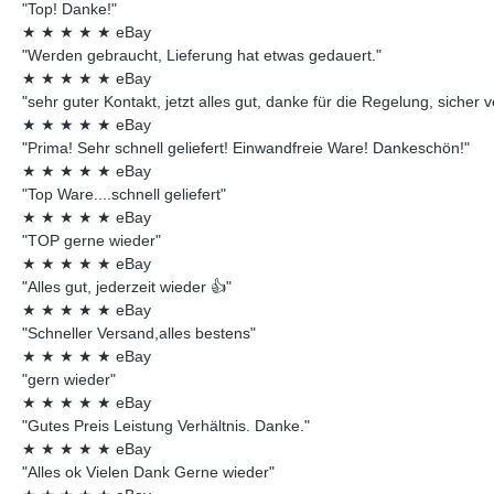
"Top! Danke!"
★
★
★
★
★
eBay
"Werden gebraucht, Lieferung hat etwas gedauert."
★
★
★
★
★
eBay
"sehr guter Kontakt, jetzt alles gut, danke für die Regelung, sicher 
★
★
★
★
★
eBay
"Prima! Sehr schnell geliefert! Einwandfreie Ware! Dankeschön!"
★
★
★
★
★
eBay
"Top Ware....schnell geliefert"
★
★
★
★
★
eBay
"TOP gerne wieder"
★
★
★
★
★
eBay
"Alles gut, jederzeit wieder 👍"
★
★
★
★
★
eBay
"Schneller Versand,alles bestens"
★
★
★
★
★
eBay
"gern wieder"
★
★
★
★
★
eBay
"Gutes Preis Leistung Verhältnis. Danke."
★
★
★
★
★
eBay
"Alles ok Vielen Dank Gerne wieder"