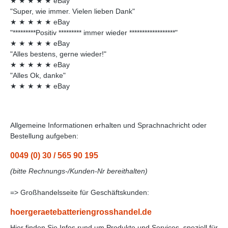
★
★
★
★
★
eBay
"Super, wie immer. Vielen lieben Dank"
★
★
★
★
★
eBay
"*********Positiv ********* immer wieder ******************"
★
★
★
★
★
eBay
"Alles bestens, gerne wieder!"
★
★
★
★
★
eBay
"Alles Ok, danke"
★
★
★
★
★
eBay
Allgemeine Informationen erhalten und Sprachnachricht oder
Bestellung aufgeben:
0049 (0) 30 / 565 90 195
(bitte Rechnungs-/Kunden-Nr bereithalten)
=> Großhandelsseite für Geschäftskunden:
hoergeraetebatteriengrosshandel.de
Hier finden Sie Infos rund um Produkte und Services, speziell für