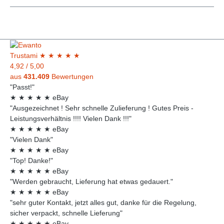
Trust
ami
★
★
★
★
★
4,92
/
5,00
aus
431.409
Bewertungen
"Passt!"
★
★
★
★
★
eBay
"Ausgezeichnet ! Sehr schnelle Zulieferung ! Gutes Preis -
Leistungsverhältnis !!!! Vielen Dank !!!"
★
★
★
★
★
eBay
"Vielen Dank"
★
★
★
★
★
eBay
"Top! Danke!"
★
★
★
★
★
eBay
"Werden gebraucht, Lieferung hat etwas gedauert."
★
★
★
★
★
eBay
"sehr guter Kontakt, jetzt alles gut, danke für die Regelung,
sicher verpackt, schnelle Lieferung"
★
★
★
★
★
eBay