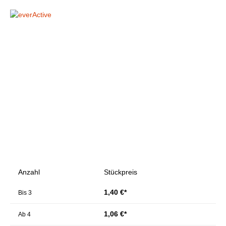
Bildergalerie überspringen
Anzahl
Stückpreis
1,40 €*
Bis
3
1,06 €*
Ab
4