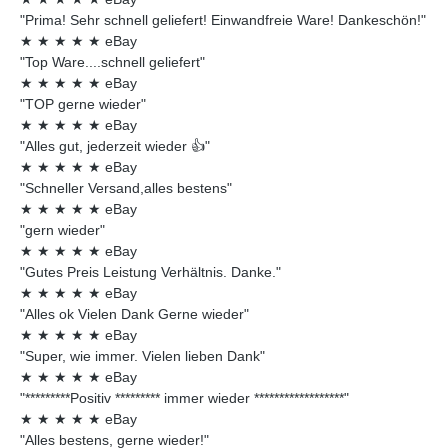
"Prima! Sehr schnell geliefert! Einwandfreie Ware! Dankeschön!"
★
★
★
★
★
eBay
"Top Ware....schnell geliefert"
★
★
★
★
★
eBay
"TOP gerne wieder"
★
★
★
★
★
eBay
"Alles gut, jederzeit wieder 👍"
★
★
★
★
★
eBay
"Schneller Versand,alles bestens"
★
★
★
★
★
eBay
"gern wieder"
★
★
★
★
★
eBay
"Gutes Preis Leistung Verhältnis. Danke."
★
★
★
★
★
eBay
"Alles ok Vielen Dank Gerne wieder"
★
★
★
★
★
eBay
"Super, wie immer. Vielen lieben Dank"
★
★
★
★
★
eBay
"*********Positiv ********* immer wieder ******************"
★
★
★
★
★
eBay
"Alles bestens, gerne wieder!"