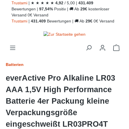
Trust
ami
|
★
★
★
★
★
4,92
/
5,00
|
431.409
alt springen
Bewertungen
|
97,54%
Positiv
|
🚚
Ab
29€
kostenloser
Versand
0€ Versand
Trust
ami
|
431.409
Bewertungen
|
🚚
Ab
29€
0€ Versand
Ware
Batterien
everActive Pro Alkaline LR03
AAA 1,5V High Performance
Batterie 4er Packung kleine
Verpackungsgröße
eingeschweißt LR03PRO4T