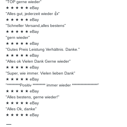
"TOP gerne wieder"
★
★
★
★
★
eBay
"Alles gut, jederzeit wieder 👍"
★
★
★
★
★
eBay
"Schneller Versand,alles bestens"
★
★
★
★
★
eBay
"gern wieder"
★
★
★
★
★
eBay
"Gutes Preis Leistung Verhältnis. Danke."
★
★
★
★
★
eBay
"Alles ok Vielen Dank Gerne wieder"
★
★
★
★
★
eBay
"Super, wie immer. Vielen lieben Dank"
★
★
★
★
★
eBay
"*********Positiv ********* immer wieder ******************"
★
★
★
★
★
eBay
"Alles bestens, gerne wieder!"
★
★
★
★
★
eBay
"Alles Ok, danke"
★
★
★
★
★
eBay