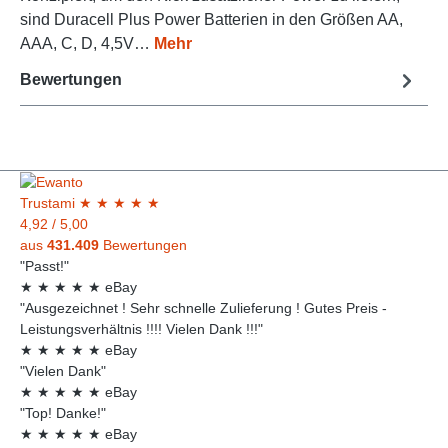
sind Duracell Plus Power Batterien in den Größen AA,
AAA, C, D, 4,5V…
Mehr
Bewertungen
Trust
ami
★
★
★
★
★
4,92
/
5,00
aus
431.409
Bewertungen
"Passt!"
★
★
★
★
★
eBay
"Ausgezeichnet ! Sehr schnelle Zulieferung ! Gutes Preis -
Leistungsverhältnis !!!! Vielen Dank !!!"
★
★
★
★
★
eBay
"Vielen Dank"
★
★
★
★
★
eBay
"Top! Danke!"
★
★
★
★
★
eBay