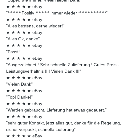
★
★
★
★
★
eBay
"*********Positiv ********* immer wieder ******************"
★
★
★
★
★
eBay
"Alles bestens, gerne wieder!"
★
★
★
★
★
eBay
"Alles Ok, danke"
★
★
★
★
★
eBay
"Passt!"
★
★
★
★
★
eBay
"Ausgezeichnet ! Sehr schnelle Zulieferung ! Gutes Preis -
Leistungsverhältnis !!!! Vielen Dank !!!"
★
★
★
★
★
eBay
"Vielen Dank"
★
★
★
★
★
eBay
"Top! Danke!"
★
★
★
★
★
eBay
"Werden gebraucht, Lieferung hat etwas gedauert."
★
★
★
★
★
eBay
"sehr guter Kontakt, jetzt alles gut, danke für die Regelung,
sicher verpackt, schnelle Lieferung"
★
★
★
★
★
eBay