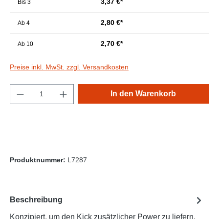
3,37 €*
Bis
3
2,80 €*
Ab
4
2,70 €*
Ab
10
Preise inkl. MwSt. zzgl. Versandkosten
Produkt Anzahl: Gib den gewünschten Wert e
In den Warenkorb
Produktnummer:
L7287
Beschreibung
Konzipiert, um den Kick zusätzlicher Power zu liefern,