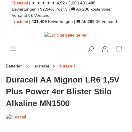
Trust
ami
|
★
★
★
★
★
4,92
/
5,00
|
431.409
alt springen
Bewertungen
|
97,54%
Positiv
|
🚚
Ab
29€
kostenloser
Versand
0€ Versand
Trust
ami
|
431.409
Bewertungen
|
🚚
Ab
29€
0€ Versand
Ware
Batterien
Hersteller
Duracell
Duracell AA Mignon LR6 1,5V
Plus Power 4er Blister Stilo
Alkaline MN1500