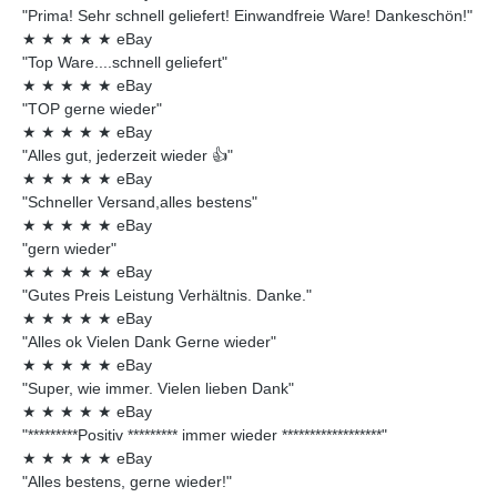
"Prima! Sehr schnell geliefert! Einwandfreie Ware! Dankeschön!"
★
★
★
★
★
eBay
"Top Ware....schnell geliefert"
★
★
★
★
★
eBay
"TOP gerne wieder"
★
★
★
★
★
eBay
"Alles gut, jederzeit wieder 👍"
★
★
★
★
★
eBay
"Schneller Versand,alles bestens"
★
★
★
★
★
eBay
"gern wieder"
★
★
★
★
★
eBay
"Gutes Preis Leistung Verhältnis. Danke."
★
★
★
★
★
eBay
"Alles ok Vielen Dank Gerne wieder"
★
★
★
★
★
eBay
"Super, wie immer. Vielen lieben Dank"
★
★
★
★
★
eBay
"*********Positiv ********* immer wieder ******************"
★
★
★
★
★
eBay
"Alles bestens, gerne wieder!"