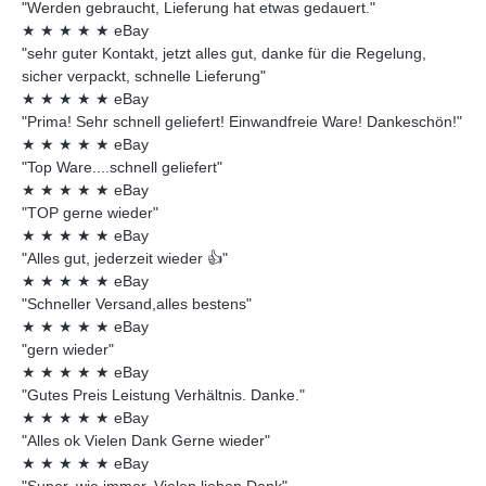
"Werden gebraucht, Lieferung hat etwas gedauert."
★
★
★
★
★
eBay
"sehr guter Kontakt, jetzt alles gut, danke für die Regelung,
sicher verpackt, schnelle Lieferung"
★
★
★
★
★
eBay
"Prima! Sehr schnell geliefert! Einwandfreie Ware! Dankeschön!"
★
★
★
★
★
eBay
"Top Ware....schnell geliefert"
★
★
★
★
★
eBay
"TOP gerne wieder"
★
★
★
★
★
eBay
"Alles gut, jederzeit wieder 👍"
★
★
★
★
★
eBay
"Schneller Versand,alles bestens"
★
★
★
★
★
eBay
"gern wieder"
★
★
★
★
★
eBay
"Gutes Preis Leistung Verhältnis. Danke."
★
★
★
★
★
eBay
"Alles ok Vielen Dank Gerne wieder"
★
★
★
★
★
eBay
"Super, wie immer. Vielen lieben Dank"