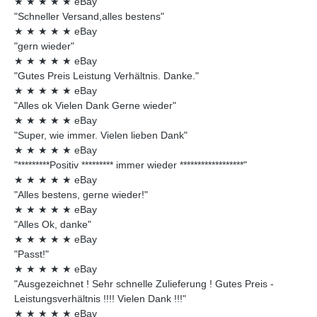
★
★
★
★
★
eBay
"Schneller Versand,alles bestens"
★
★
★
★
★
eBay
"gern wieder"
★
★
★
★
★
eBay
"Gutes Preis Leistung Verhältnis. Danke."
★
★
★
★
★
eBay
"Alles ok Vielen Dank Gerne wieder"
★
★
★
★
★
eBay
"Super, wie immer. Vielen lieben Dank"
★
★
★
★
★
eBay
"*********Positiv ********* immer wieder ******************"
★
★
★
★
★
eBay
"Alles bestens, gerne wieder!"
★
★
★
★
★
eBay
"Alles Ok, danke"
★
★
★
★
★
eBay
"Passt!"
★
★
★
★
★
eBay
"Ausgezeichnet ! Sehr schnelle Zulieferung ! Gutes Preis -
Leistungsverhältnis !!!! Vielen Dank !!!"
★
★
★
★
★
eBay