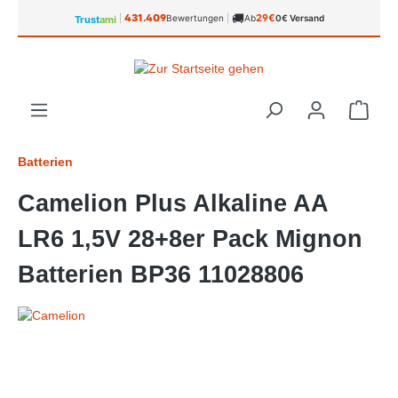
🚚
alt springen
431.409
29€
|
Bewertungen
|
Ab
0€ Versand
Trust
ami
Ware
Batterien
Camelion Plus Alkaline AA
LR6 1,5V 28+8er Pack Mignon
Batterien BP36 11028806
Bildergalerie überspringen