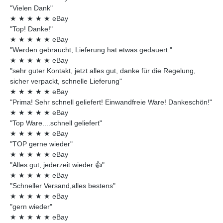
"Vielen Dank"
★
★
★
★
★
eBay
"Top! Danke!"
★
★
★
★
★
eBay
"Werden gebraucht, Lieferung hat etwas gedauert."
★
★
★
★
★
eBay
"sehr guter Kontakt, jetzt alles gut, danke für die Regelung,
sicher verpackt, schnelle Lieferung"
★
★
★
★
★
eBay
"Prima! Sehr schnell geliefert! Einwandfreie Ware! Dankeschön!"
★
★
★
★
★
eBay
"Top Ware....schnell geliefert"
★
★
★
★
★
eBay
"TOP gerne wieder"
★
★
★
★
★
eBay
"Alles gut, jederzeit wieder 👍"
★
★
★
★
★
eBay
"Schneller Versand,alles bestens"
★
★
★
★
★
eBay
"gern wieder"
★
★
★
★
★
eBay