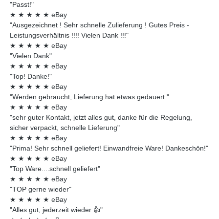
"Passt!"
★
★
★
★
★
eBay
"Ausgezeichnet ! Sehr schnelle Zulieferung ! Gutes Preis -
Leistungsverhältnis !!!! Vielen Dank !!!"
★
★
★
★
★
eBay
"Vielen Dank"
★
★
★
★
★
eBay
"Top! Danke!"
★
★
★
★
★
eBay
"Werden gebraucht, Lieferung hat etwas gedauert."
★
★
★
★
★
eBay
"sehr guter Kontakt, jetzt alles gut, danke für die Regelung,
sicher verpackt, schnelle Lieferung"
★
★
★
★
★
eBay
"Prima! Sehr schnell geliefert! Einwandfreie Ware! Dankeschön!"
★
★
★
★
★
eBay
"Top Ware....schnell geliefert"
★
★
★
★
★
eBay
"TOP gerne wieder"
★
★
★
★
★
eBay
"Alles gut, jederzeit wieder 👍"