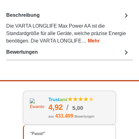
Beschreibung
Die VARTA LONGLIFE Max Power AA ist die
Standardgröße für alle Geräte, welche präzise Energie
benötigen. Die VARTA LONGLIFE…
Mehr
Bewertungen
Trust
ami
★
★
★
★
★
4,92
/
5,00
431.409
aus
Bewertungen
"Passt!"
"Ausgez