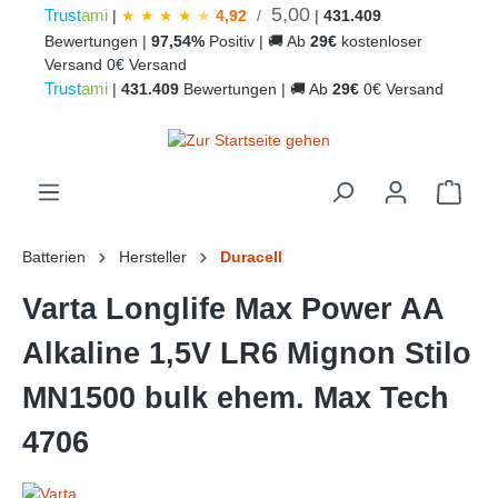
5,00
Trust
ami
|
★
★
★
★
★
4,92
/
|
431.409
alt springen
Bewertungen
|
97,54%
Positiv
|
🚚
Ab
29€
kostenloser
Versand
0€ Versand
Trust
ami
|
431.409
Bewertungen
|
🚚
Ab
29€
0€ Versand
Ware
Batterien
Hersteller
Duracell
Varta Longlife Max Power AA
Alkaline 1,5V LR6 Mignon Stilo
MN1500 bulk ehem. Max Tech
4706