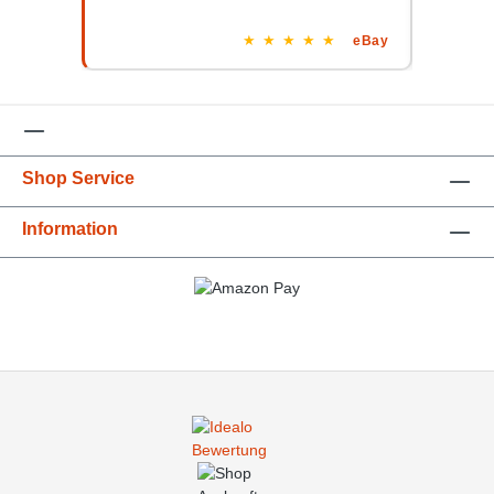
Zuliefer
Leistung
★
★
★
★
★
eBay
Shop Service
Information