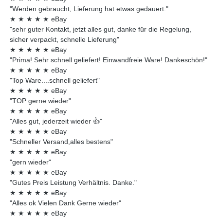
"Werden gebraucht, Lieferung hat etwas gedauert."
★
★
★
★
★
eBay
"sehr guter Kontakt, jetzt alles gut, danke für die Regelung,
sicher verpackt, schnelle Lieferung"
★
★
★
★
★
eBay
"Prima! Sehr schnell geliefert! Einwandfreie Ware! Dankeschön!"
★
★
★
★
★
eBay
"Top Ware....schnell geliefert"
★
★
★
★
★
eBay
"TOP gerne wieder"
★
★
★
★
★
eBay
"Alles gut, jederzeit wieder 👍"
★
★
★
★
★
eBay
"Schneller Versand,alles bestens"
★
★
★
★
★
eBay
"gern wieder"
★
★
★
★
★
eBay
"Gutes Preis Leistung Verhältnis. Danke."
★
★
★
★
★
eBay
"Alles ok Vielen Dank Gerne wieder"
★
★
★
★
★
eBay