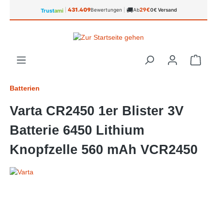
🚚
alt springen
431.409
29€
|
Bewertungen
|
Ab
0€ Versand
Trust
ami
Ware
Batterien
Varta CR2450 1er Blister 3V
Batterie 6450 Lithium
Knopfzelle 560 mAh VCR2450
Bildergalerie überspringen