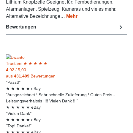
Lithium Knopfzelle Geeignet für: Fernbedienungen,
Alarmanlagen, Spielzeug, Kameras und vieles mehr.
Alternative Bezeichnunge…
Mehr
Bewertungen
Trust
ami
★
★
★
★
★
4,92
/
5,00
aus
431.409
Bewertungen
"Passt!"
★
★
★
★
★
eBay
"Ausgezeichnet ! Sehr schnelle Zulieferung ! Gutes Preis -
Leistungsverhältnis !!!! Vielen Dank !!!"
★
★
★
★
★
eBay
"Vielen Dank"
★
★
★
★
★
eBay
"Top! Danke!"
★
★
★
★
★
eBay