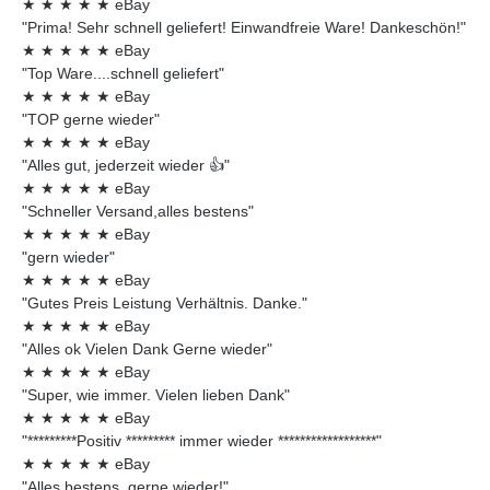
★
★
★
★
★
eBay
"Prima! Sehr schnell geliefert! Einwandfreie Ware! Dankeschön!"
★
★
★
★
★
eBay
"Top Ware....schnell geliefert"
★
★
★
★
★
eBay
"TOP gerne wieder"
★
★
★
★
★
eBay
"Alles gut, jederzeit wieder 👍"
★
★
★
★
★
eBay
"Schneller Versand,alles bestens"
★
★
★
★
★
eBay
"gern wieder"
★
★
★
★
★
eBay
"Gutes Preis Leistung Verhältnis. Danke."
★
★
★
★
★
eBay
"Alles ok Vielen Dank Gerne wieder"
★
★
★
★
★
eBay
"Super, wie immer. Vielen lieben Dank"
★
★
★
★
★
eBay
"*********Positiv ********* immer wieder ******************"
★
★
★
★
★
eBay
"Alles bestens, gerne wieder!"