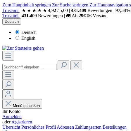
Zum Hauptinhalt springen
Zur Suche springen
Zur Hauptnavigation 
Trust
ami
|
★
★
★
★
★
4,92
/
5,00
|
431.409
Bewertungen
|
97,54%
Trust
ami
|
431.409
Bewertungen
|
🚚
Ab
29€
0€ Versand
Deutsch
Deutsch
English
Menü schließen
Ihr Konto
Anmelden
oder
registrieren
Übersicht
Persönliches Profil
Adressen
Zahlungsarten
Bestellungen