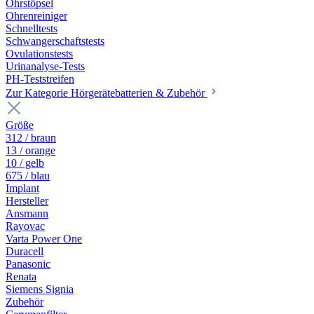
Ohrstöpsel
Ohrenreiniger
Schnelltests
Schwangerschaftstests
Ovulationstests
Urinanalyse-Tests
PH-Teststreifen
Zur Kategorie Hörgerätebatterien & Zubehör
Größe
312 / braun
13 / orange
10 / gelb
675 / blau
Implant
Hersteller
Ansmann
Rayovac
Varta Power One
Duracell
Panasonic
Renata
Siemens Signia
Zubehör