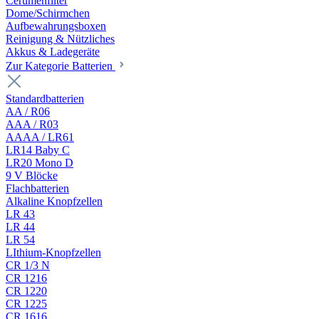
Cerumenfilter
Dome/Schirmchen
Aufbewahrungsboxen
Reinigung & Nützliches
Akkus & Ladegeräte
Zur Kategorie Batterien
Standardbatterien
AA / R06
AAA / R03
AAAA / LR61
LR14 Baby C
LR20 Mono D
9 V Blöcke
Flachbatterien
Alkaline Knopfzellen
LR 43
LR 44
LR 54
LIthium-Knopfzellen
CR 1/3 N
CR 1216
CR 1220
CR 1225
CR 1616