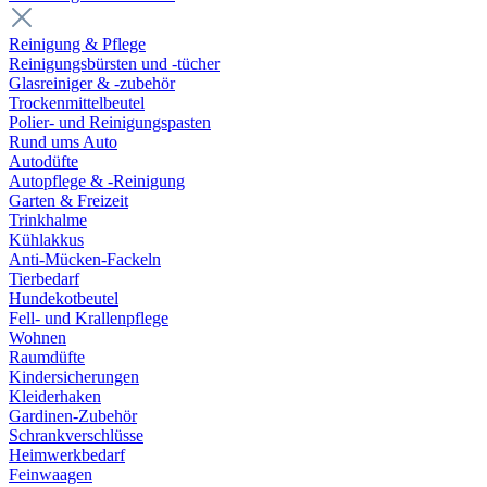
Reinigung & Pflege
Reinigungsbürsten und -tücher
Glasreiniger & -zubehör
Trockenmittelbeutel
Polier- und Reinigungspasten
Rund ums Auto
Autodüfte
Autopflege & -Reinigung
Garten & Freizeit
Trinkhalme
Kühlakkus
Anti-Mücken-Fackeln
Tierbedarf
Hundekotbeutel
Fell- und Krallenpflege
Wohnen
Raumdüfte
Kindersicherungen
Kleiderhaken
Gardinen-Zubehör
Schrankverschlüsse
Heimwerkbedarf
Feinwaagen