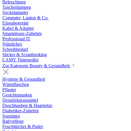
Beleuchtung
Taschenlampen
Sockeladapter
Computer, Laptop & Co.
Eingabegeräte
Kabel & Adapter
Smartphone-Zubehör
Professional IT
Nützliches
Schreibbedarf
Sticker & Scrapbooking
LAMY Tintenroller
Zur Kategorie Beauty & Gesundheit
Hygiene & Gesundheit
Wärmflaschen
Pflaster
Gesichtsmasken
Desinfektionsmittel
Duschhauben & Haarnetze
Diabetiker-Zubehör
Sonstiges
Babypflege
Feuchttücher & Puder