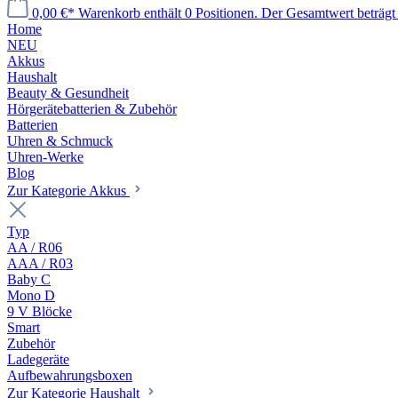
0,00 €*
Warenkorb enthält 0 Positionen. Der Gesamtwert beträgt 
Home
NEU
Akkus
Haushalt
Beauty & Gesundheit
Hörgerätebatterien & Zubehör
Batterien
Uhren & Schmuck
Uhren-Werke
Blog
Zur Kategorie Akkus
Typ
AA / R06
AAA / R03
Baby C
Mono D
9 V Blöcke
Smart
Zubehör
Ladegeräte
Aufbewahrungsboxen
Zur Kategorie Haushalt