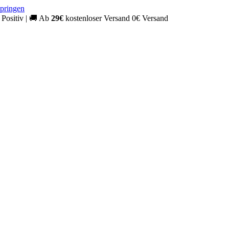
springen
Positiv
|
🚚
Ab
29€
kostenloser Versand
0€ Versand