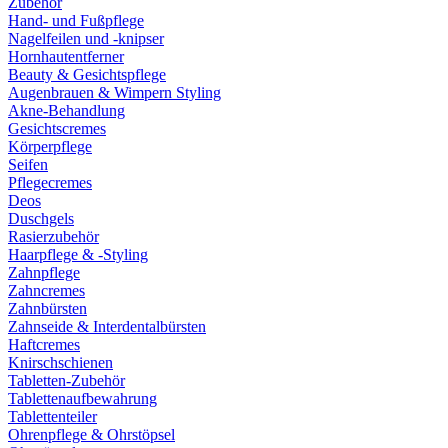
Zubehör
Hand- und Fußpflege
Nagelfeilen und -knipser
Hornhautentferner
Beauty & Gesichtspflege
Augenbrauen & Wimpern Styling
Akne-Behandlung
Gesichtscremes
Körperpflege
Seifen
Pflegecremes
Deos
Duschgels
Rasierzubehör
Haarpflege & -Styling
Zahnpflege
Zahncremes
Zahnbürsten
Zahnseide & Interdentalbürsten
Haftcremes
Knirschschienen
Tabletten-Zubehör
Tablettenaufbewahrung
Tablettenteiler
Ohrenpflege & Ohrstöpsel