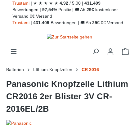
Trust
ami
|
★
★
★
★
★
4,92
/
5,00
|
431.409
alt springen
Bewertungen
|
97,54%
Positiv
|
🚚
Ab
29€
kostenloser
Versand
0€ Versand
Trust
ami
|
431.409
Bewertungen
|
🚚
Ab
29€
0€ Versand
Ware
Batterien
LIthium-Knopfzellen
CR 2016
Panasonic Knopfzelle Lithium
CR2016 2er Blister 3V CR-
2016EL/2B