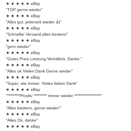
★
★
★
★
★
eBay
"TOP gerne wieder"
★
★
★
★
★
eBay
"Alles gut, jederzeit wieder 👍"
★
★
★
★
★
eBay
"Schneller Versand,alles bestens"
★
★
★
★
★
eBay
"gern wieder"
★
★
★
★
★
eBay
"Gutes Preis Leistung Verhältnis. Danke."
★
★
★
★
★
eBay
"Alles ok Vielen Dank Gerne wieder"
★
★
★
★
★
eBay
"Super, wie immer. Vielen lieben Dank"
★
★
★
★
★
eBay
"*********Positiv ********* immer wieder ******************"
★
★
★
★
★
eBay
"Alles bestens, gerne wieder!"
★
★
★
★
★
eBay
"Alles Ok, danke"
★
★
★
★
★
eBay