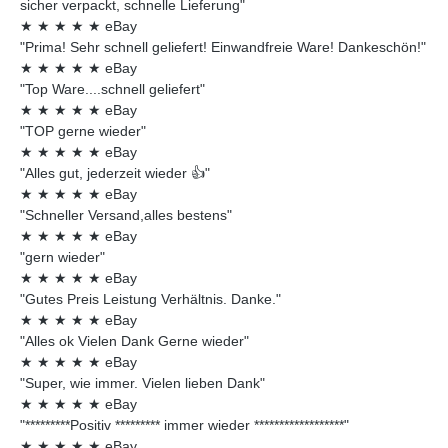
sicher verpackt, schnelle Lieferung"
★
★
★
★
★
eBay
"Prima! Sehr schnell geliefert! Einwandfreie Ware! Dankeschön!"
★
★
★
★
★
eBay
"Top Ware....schnell geliefert"
★
★
★
★
★
eBay
"TOP gerne wieder"
★
★
★
★
★
eBay
"Alles gut, jederzeit wieder 👍"
★
★
★
★
★
eBay
"Schneller Versand,alles bestens"
★
★
★
★
★
eBay
"gern wieder"
★
★
★
★
★
eBay
"Gutes Preis Leistung Verhältnis. Danke."
★
★
★
★
★
eBay
"Alles ok Vielen Dank Gerne wieder"
★
★
★
★
★
eBay
"Super, wie immer. Vielen lieben Dank"
★
★
★
★
★
eBay
"*********Positiv ********* immer wieder ******************"
★
★
★
★
★
eBay