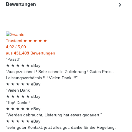
Bewertungen
Trust
ami
★
★
★
★
★
4,92
/
5,00
aus
431.409
Bewertungen
"Passt!"
★
★
★
★
★
eBay
"Ausgezeichnet ! Sehr schnelle Zulieferung ! Gutes Preis -
Leistungsverhältnis !!!! Vielen Dank !!!"
★
★
★
★
★
eBay
"Vielen Dank"
★
★
★
★
★
eBay
"Top! Danke!"
★
★
★
★
★
eBay
"Werden gebraucht, Lieferung hat etwas gedauert."
★
★
★
★
★
eBay
"sehr guter Kontakt, jetzt alles gut, danke für die Regelung,