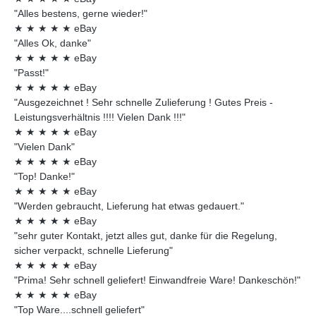
"Alles bestens, gerne wieder!"
★
★
★
★
★
eBay
"Alles Ok, danke"
★
★
★
★
★
eBay
"Passt!"
★
★
★
★
★
eBay
"Ausgezeichnet ! Sehr schnelle Zulieferung ! Gutes Preis -
Leistungsverhältnis !!!! Vielen Dank !!!"
★
★
★
★
★
eBay
"Vielen Dank"
★
★
★
★
★
eBay
"Top! Danke!"
★
★
★
★
★
eBay
"Werden gebraucht, Lieferung hat etwas gedauert."
★
★
★
★
★
eBay
"sehr guter Kontakt, jetzt alles gut, danke für die Regelung,
sicher verpackt, schnelle Lieferung"
★
★
★
★
★
eBay
"Prima! Sehr schnell geliefert! Einwandfreie Ware! Dankeschön!"
★
★
★
★
★
eBay
"Top Ware....schnell geliefert"