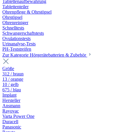
Tablettenaufbewahrung
Tablettenteiler
Ohrenpflege & Ohrstöpsel
Ohrstöpsel
Ohrenreiniger
Schnelltests
Schwangerschaftstests
Ovulationstests
Urinanalyse-Tests
PH-Teststreifen
Zur Kategorie Hörgerätebatterien & Zubehör
Größe
312 / braun
13 / orange
10 / gelb
675 / blau
Implant
Hersteller
Ansmann
Rayovac
Varta Power One
Duracell
Panasonic