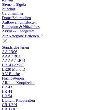
Renata
Siemens Signia
Zubehör
Cerumenfilter
Dome/Schirmchen
Aufbewahrungsboxen
Reinigung & Nützliches
Akkus & Ladegeräte
Zur Kategorie Batterien
Standardbatterien
AA / R06
AAA / R03
AAAA / LR61
LR14 Baby C
LR20 Mono D
9 V Blöcke
Flachbatterien
Alkaline Knopfzellen
LR 43
LR 44
LR 54
LIthium-Knopfzellen
CR 1/3 N
CR 1216