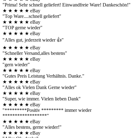
"Prima! Sehr schnell geliefert! Einwandfreie Ware! Dankeschön!"
★
★
★
★
★
eBay
"Top Ware....schnell geliefert"
★
★
★
★
★
eBay
"TOP gerne wieder"
★
★
★
★
★
eBay
"Alles gut, jederzeit wieder 👍"
★
★
★
★
★
eBay
"Schneller Versand,alles bestens"
★
★
★
★
★
eBay
"gern wieder"
★
★
★
★
★
eBay
"Gutes Preis Leistung Verhältnis. Danke."
★
★
★
★
★
eBay
"Alles ok Vielen Dank Gerne wieder"
★
★
★
★
★
eBay
"Super, wie immer. Vielen lieben Dank"
★
★
★
★
★
eBay
"*********Positiv ********* immer wieder
******************"
★
★
★
★
★
eBay
"Alles bestens, gerne wieder!"
★
★
★
★
★
eBay