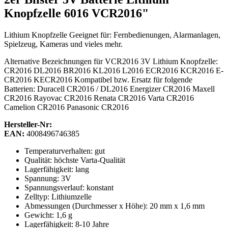
Knopfzelle 6016 VCR2016"
Lithium Knopfzelle Geeignet für: Fernbedienungen, Alarmanlagen,
Spielzeug, Kameras und vieles mehr.
Alternative Bezeichnungen für VCR2016 3V Lithium Knopfzelle:
CR2016 DL2016 BR2016 KL2016 L2016 ECR2016 KCR2016 E-
CR2016 KECR2016 Kompatibel bzw. Ersatz für folgende
Batterien: Duracell CR2016 / DL2016 Energizer CR2016 Maxell
CR2016 Rayovac CR2016 Renata CR2016 Varta CR2016
Camelion CR2016 Panasonic CR2016
Hersteller-Nr:
EAN:
4008496746385
Temperaturverhalten: gut
Qualität: höchste Varta-Qualität
Lagerfähigkeit: lang
Spannung: 3V
Spannungsverlauf: konstant
Zelltyp: Lithiumzelle
Abmessungen (Durchmesser x Höhe): 20 mm x 1,6 mm
Gewicht: 1,6 g
Lagerfähigkeit: 8-10 Jahre