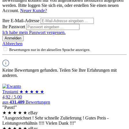
Bewertungen können nur von angemeldeten Benutzern abgegeben
werden. Bitte loggen Sie sich ein, oder erstellen Sie einen neuen
Account.
Neuer Kunde?
Ihre E-Mail-Adresse
Ihr Passwort
Ich habe mein Passwort vergessen.
Anmelden
Abbrechen
Bewertungen nur in der aktuellen Sprache anzeigen.
Keine Bewertungen gefunden. Teilen Sie Ihre Erfahrungen mit
anderen.
Trust
ami
★
★
★
★
★
4,92
/
5,00
aus
431.409
Bewertungen
"Passt!"
★
★
★
★
★
eBay
"Ausgezeichnet ! Sehr schnelle Zulieferung ! Gutes Preis -
Leistungsverhältnis !!!! Vielen Dank !!!"
★
★
★
★
★
eBay