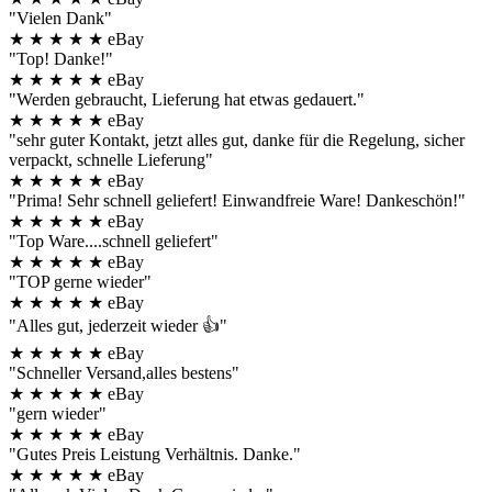
"Vielen Dank"
★
★
★
★
★
eBay
"Top! Danke!"
★
★
★
★
★
eBay
"Werden gebraucht, Lieferung hat etwas gedauert."
★
★
★
★
★
eBay
"sehr guter Kontakt, jetzt alles gut, danke für die Regelung, sicher
verpackt, schnelle Lieferung"
★
★
★
★
★
eBay
"Prima! Sehr schnell geliefert! Einwandfreie Ware! Dankeschön!"
★
★
★
★
★
eBay
"Top Ware....schnell geliefert"
★
★
★
★
★
eBay
"TOP gerne wieder"
★
★
★
★
★
eBay
"Alles gut, jederzeit wieder 👍"
★
★
★
★
★
eBay
"Schneller Versand,alles bestens"
★
★
★
★
★
eBay
"gern wieder"
★
★
★
★
★
eBay
"Gutes Preis Leistung Verhältnis. Danke."
★
★
★
★
★
eBay