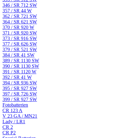
346 / SR 712 SW
357 / SR 44 W
362 / SR 721 SW
364 / SR 621 SW
370 / SR 920 W
371 / SR 920 SW
373 / SR 916 SW
377 / SR 626 SW
379 / SR 521 SW
384 / SR 41 SW
389 / SR 1130 SW
390 / SR 1130 SW
391 / SR 1120 W
392 / SR 41 W
394 / SR 936 SW
395 / SR 927 SW
397 / SR 726 SW
399 / SR 927 SW
Fotobatterien
CR 123 A
V 23 GA / MN21
Lady / LR1
CR 2
CR P2