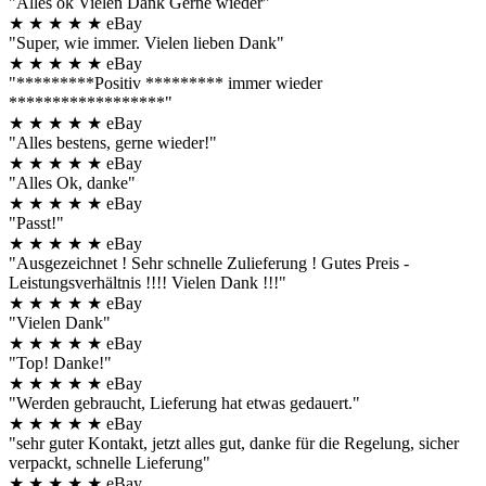
"Alles ok Vielen Dank Gerne wieder"
★
★
★
★
★
eBay
"Super, wie immer. Vielen lieben Dank"
★
★
★
★
★
eBay
"*********Positiv ********* immer wieder
******************"
★
★
★
★
★
eBay
"Alles bestens, gerne wieder!"
★
★
★
★
★
eBay
"Alles Ok, danke"
★
★
★
★
★
eBay
"Passt!"
★
★
★
★
★
eBay
"Ausgezeichnet ! Sehr schnelle Zulieferung ! Gutes Preis -
Leistungsverhältnis !!!! Vielen Dank !!!"
★
★
★
★
★
eBay
"Vielen Dank"
★
★
★
★
★
eBay
"Top! Danke!"
★
★
★
★
★
eBay
"Werden gebraucht, Lieferung hat etwas gedauert."
★
★
★
★
★
eBay
"sehr guter Kontakt, jetzt alles gut, danke für die Regelung, sicher
verpackt, schnelle Lieferung"
★
★
★
★
★
eBay