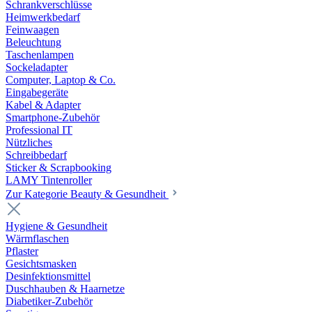
Schrankverschlüsse
Heimwerkbedarf
Feinwaagen
Beleuchtung
Taschenlampen
Sockeladapter
Computer, Laptop & Co.
Eingabegeräte
Kabel & Adapter
Smartphone-Zubehör
Professional IT
Nützliches
Schreibbedarf
Sticker & Scrapbooking
LAMY Tintenroller
Zur Kategorie Beauty & Gesundheit
Hygiene & Gesundheit
Wärmflaschen
Pflaster
Gesichtsmasken
Desinfektionsmittel
Duschhauben & Haarnetze
Diabetiker-Zubehör