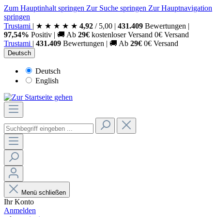
Zum Hauptinhalt springen
Zur Suche springen
Zur Hauptnavigation
springen
Trust
ami
|
★
★
★
★
★
4,92
/
5,00
|
431.409
Bewertungen
|
97,54%
Positiv
|
🚚
Ab
29€
kostenloser Versand
0€ Versand
Trust
ami
|
431.409
Bewertungen
|
🚚
Ab
29€
0€ Versand
Deutsch
Deutsch
English
Menü schließen
Ihr Konto
Anmelden