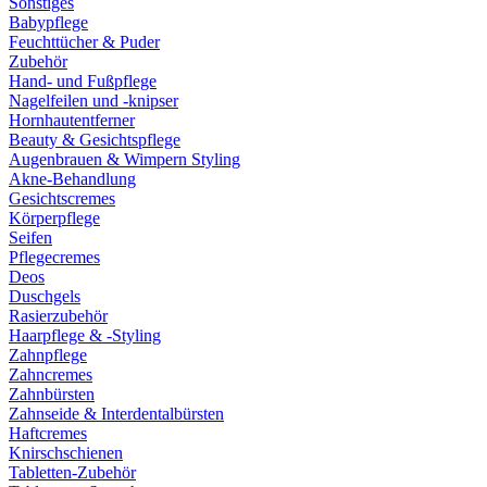
Sonstiges
Babypflege
Feuchttücher & Puder
Zubehör
Hand- und Fußpflege
Nagelfeilen und -knipser
Hornhautentferner
Beauty & Gesichtspflege
Augenbrauen & Wimpern Styling
Akne-Behandlung
Gesichtscremes
Körperpflege
Seifen
Pflegecremes
Deos
Duschgels
Rasierzubehör
Haarpflege & -Styling
Zahnpflege
Zahncremes
Zahnbürsten
Zahnseide & Interdentalbürsten
Haftcremes
Knirschschienen
Tabletten-Zubehör