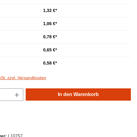
1,32 €*
1,06 €*
0,78 €*
0,65 €*
0,58 €*
wSt. zzgl. Versandkosten
Anzahl: Gib den gewünschten Wert ein oder
In den Warenkorb
mer:
L10757