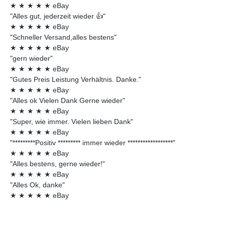
★
★
★
★
★
eBay
"Alles gut, jederzeit wieder 👍"
★
★
★
★
★
eBay
"Schneller Versand,alles bestens"
★
★
★
★
★
eBay
"gern wieder"
★
★
★
★
★
eBay
"Gutes Preis Leistung Verhältnis. Danke."
★
★
★
★
★
eBay
"Alles ok Vielen Dank Gerne wieder"
★
★
★
★
★
eBay
"Super, wie immer. Vielen lieben Dank"
★
★
★
★
★
eBay
"*********Positiv ********* immer wieder ******************"
★
★
★
★
★
eBay
"Alles bestens, gerne wieder!"
★
★
★
★
★
eBay
"Alles Ok, danke"
★
★
★
★
★
eBay