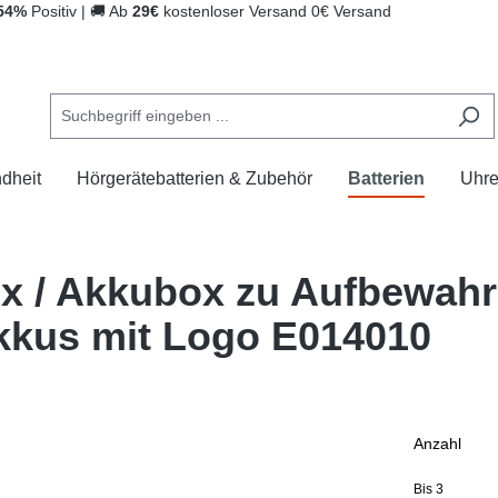
54%
Positiv
|
🚚
Ab
29€
kostenloser Versand
0€ Versand
dheit
Hörgerätebatterien & Zubehör
Batterien
Uhr
x / Akkubox zu Aufbewahr
kkus mit Logo E014010
Anzahl
Bis
3