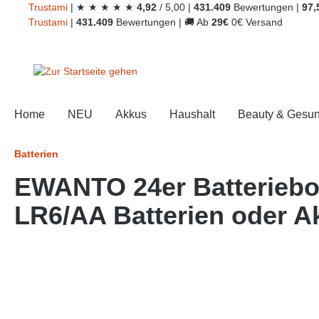
Trust
ami
|
★
★
★
★
★
4,92
/
5,00
|
431.409
Bewertungen
|
97,
springen
Zur Hauptnavigation springen
Trust
ami
|
431.409
Bewertungen
|
🚚
Ab
29€
0€ Versand
Home
NEU
Akkus
Haushalt
Beauty & Gesun
Batterien
EWANTO 24er Batteriebo
LR6/AA Batterien oder A
Bildergalerie überspringen