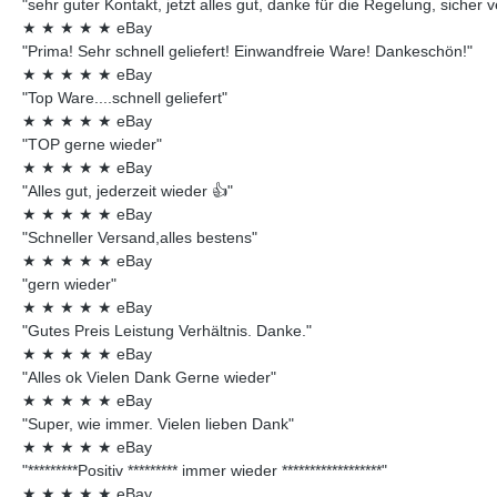
"sehr guter Kontakt, jetzt alles gut, danke für die Regelung, sicher 
★
★
★
★
★
eBay
"Prima! Sehr schnell geliefert! Einwandfreie Ware! Dankeschön!"
★
★
★
★
★
eBay
"Top Ware....schnell geliefert"
★
★
★
★
★
eBay
"TOP gerne wieder"
★
★
★
★
★
eBay
"Alles gut, jederzeit wieder 👍"
★
★
★
★
★
eBay
"Schneller Versand,alles bestens"
★
★
★
★
★
eBay
"gern wieder"
★
★
★
★
★
eBay
"Gutes Preis Leistung Verhältnis. Danke."
★
★
★
★
★
eBay
"Alles ok Vielen Dank Gerne wieder"
★
★
★
★
★
eBay
"Super, wie immer. Vielen lieben Dank"
★
★
★
★
★
eBay
"*********Positiv ********* immer wieder ******************"
★
★
★
★
★
eBay