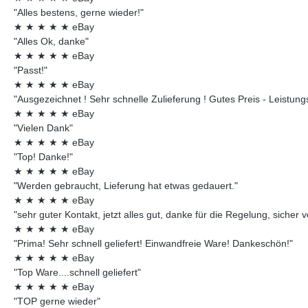
"Alles bestens, gerne wieder!"
★
★
★
★
★
eBay
"Alles Ok, danke"
★
★
★
★
★
eBay
"Passt!"
★
★
★
★
★
eBay
"Ausgezeichnet ! Sehr schnelle Zulieferung ! Gutes Preis - Leistungsv
★
★
★
★
★
eBay
"Vielen Dank"
★
★
★
★
★
eBay
"Top! Danke!"
★
★
★
★
★
eBay
"Werden gebraucht, Lieferung hat etwas gedauert."
★
★
★
★
★
eBay
"sehr guter Kontakt, jetzt alles gut, danke für die Regelung, sicher 
★
★
★
★
★
eBay
"Prima! Sehr schnell geliefert! Einwandfreie Ware! Dankeschön!"
★
★
★
★
★
eBay
"Top Ware....schnell geliefert"
★
★
★
★
★
eBay
"TOP gerne wieder"