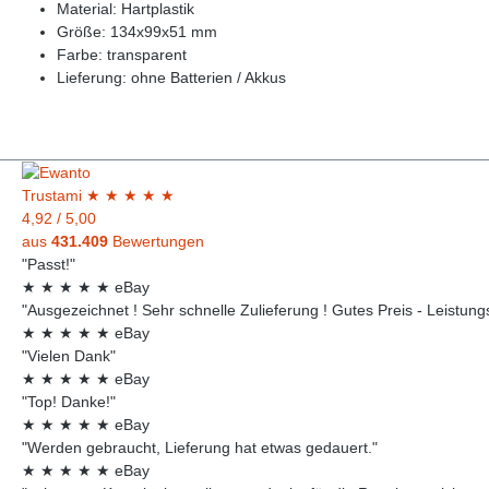
Material: Hartplastik
Größe: 134x99x51 mm
Farbe: transparent
Lieferung: ohne Batterien / Akkus
Trust
ami
★
★
★
★
★
4,92
/
5,00
aus
431.409
Bewertungen
"Passt!"
★
★
★
★
★
eBay
"Ausgezeichnet ! Sehr schnelle Zulieferung ! Gutes Preis - Leistungsv
★
★
★
★
★
eBay
"Vielen Dank"
★
★
★
★
★
eBay
"Top! Danke!"
★
★
★
★
★
eBay
"Werden gebraucht, Lieferung hat etwas gedauert."
★
★
★
★
★
eBay