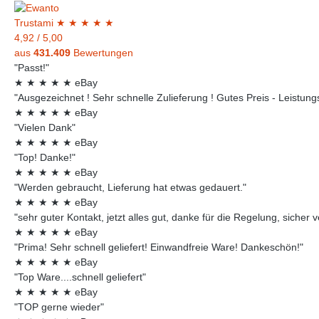
Trust
ami
★
★
★
★
★
4,92
/
5,00
aus
431.409
Bewertungen
"Passt!"
★
★
★
★
★
eBay
"Ausgezeichnet ! Sehr schnelle Zulieferung ! Gutes Preis - Leistungsv
★
★
★
★
★
eBay
"Vielen Dank"
★
★
★
★
★
eBay
"Top! Danke!"
★
★
★
★
★
eBay
"Werden gebraucht, Lieferung hat etwas gedauert."
★
★
★
★
★
eBay
"sehr guter Kontakt, jetzt alles gut, danke für die Regelung, sicher 
★
★
★
★
★
eBay
"Prima! Sehr schnell geliefert! Einwandfreie Ware! Dankeschön!"
★
★
★
★
★
eBay
"Top Ware....schnell geliefert"
★
★
★
★
★
eBay
"TOP gerne wieder"