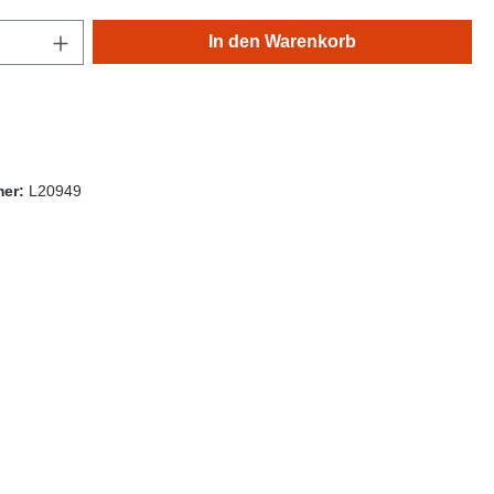
Anzahl: Gib den gewünschten Wert ein oder
In den Warenkorb
mer:
L20949