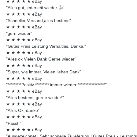
★
★
★
★
★
eBay
"Alles gut, jederzeit wieder 👍"
★
★
★
★
★
eBay
"Schneller Versand,alles bestens"
★
★
★
★
★
eBay
"gern wieder"
★
★
★
★
★
eBay
"Gutes Preis Leistung Verhältnis. Danke."
★
★
★
★
★
eBay
"Alles ok Vielen Dank Gerne wieder"
★
★
★
★
★
eBay
"Super, wie immer. Vielen lieben Dank"
★
★
★
★
★
eBay
"*********Positiv ********* immer wieder ******************"
★
★
★
★
★
eBay
"Alles bestens, gerne wieder!"
★
★
★
★
★
eBay
"Alles Ok, danke"
★
★
★
★
★
eBay
"Passt!"
★
★
★
★
★
eBay
"Ausgezeichnet ! Sehr schnelle Zulieferung ! Gutes Preis - Leistungsv