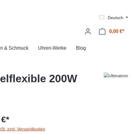
Deutsch
0,00 €*
Ware
en & Schmuck
Uhren-Werke
Blog
elflexible 200W
 €*
wSt. zzgl. Versandkosten