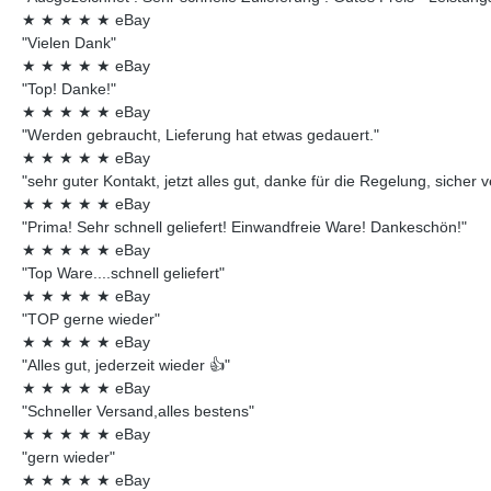
★
★
★
★
★
eBay
"Vielen Dank"
★
★
★
★
★
eBay
"Top! Danke!"
★
★
★
★
★
eBay
"Werden gebraucht, Lieferung hat etwas gedauert."
★
★
★
★
★
eBay
"sehr guter Kontakt, jetzt alles gut, danke für die Regelung, sicher 
★
★
★
★
★
eBay
"Prima! Sehr schnell geliefert! Einwandfreie Ware! Dankeschön!"
★
★
★
★
★
eBay
"Top Ware....schnell geliefert"
★
★
★
★
★
eBay
"TOP gerne wieder"
★
★
★
★
★
eBay
"Alles gut, jederzeit wieder 👍"
★
★
★
★
★
eBay
"Schneller Versand,alles bestens"
★
★
★
★
★
eBay
"gern wieder"
★
★
★
★
★
eBay