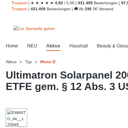
Trust
ami
|
★
★
★
★
★
4,92
/
5,00
|
431.409
Bewertungen
|
97,
springen
Zur Hauptnavigation springen
Trust
ami
|
431.409
Bewertungen
|
🚚
Ab
29€
0€ Versand
Home
NEU
Akkus
Haushalt
Beauty & Gesu
Akkus
Typ
Mono D
Ultimatron Solarpanel 2
ETFE gem. § 12 Abs. 3 
Bildergalerie überspringen