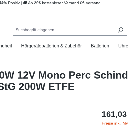
54%
Positiv
|
🚚
Ab
29€
kostenloser Versand
0€ Versand
ndheit
Hörgerätebatterien & Zubehör
Batterien
Uhr
00W 12V Mono Perc Schind
UStG 200W ETFE
161,03
Preise inkl. M